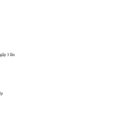
gấp 3 lần
ệp