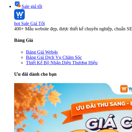
Sale giá tốt
hot
Sale Giá Tốt
400+ Mẫu website đẹp, được thiết kế chuyên nghiệp, chuẩn S
Bảng Giá
Bảng Giá Web4s
Bảng Giá Dịch Vụ Chăm Sóc
Thiết Kế Bộ Nhận Diện Thương Hiệu
Ưu đãi dành cho bạn