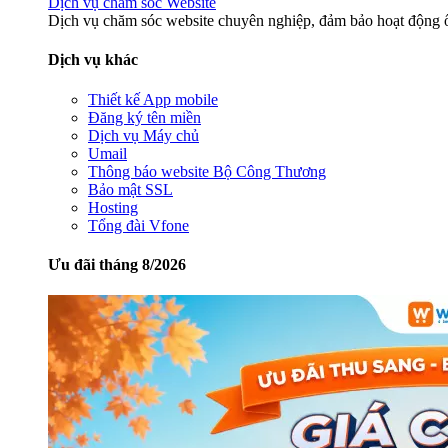
Dịch vụ chăm sóc Website
Dịch vụ chăm sóc website chuyên nghiệp, đảm bảo hoạt động ổ
Dịch vụ khác
Thiết kế App mobile
Đăng ký tên miền
Dịch vụ Máy chủ
Umail
Thông báo website Bộ Công Thương
Bảo mật SSL
Hosting
Tổng đài Vfone
Ưu đãi tháng 8/2026