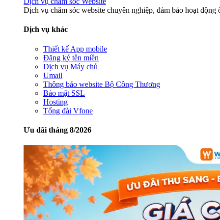
Dịch vụ chăm sóc Website
Dịch vụ chăm sóc website chuyên nghiệp, đảm bảo hoạt động ổ
Dịch vụ khác
Thiết kế App mobile
Đăng ký tên miền
Dịch vụ Máy chủ
Umail
Thông báo website Bộ Công Thương
Bảo mật SSL
Hosting
Tổng đài Vfone
Ưu đãi tháng 8/2026