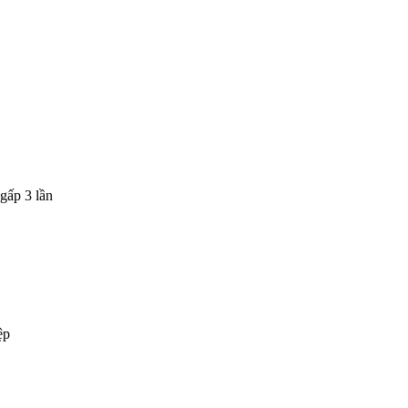
gấp 3 lần
ệp