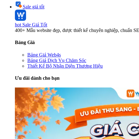
Sale giá tốt
hot
Sale Giá Tốt
400+ Mẫu website đẹp, được thiết kế chuyên nghiệp, chuẩn S
Bảng Giá
Bảng Giá Web4s
Bảng Giá Dịch Vụ Chăm Sóc
Thiết Kế Bộ Nhận Diện Thương Hiệu
Ưu đãi dành cho bạn