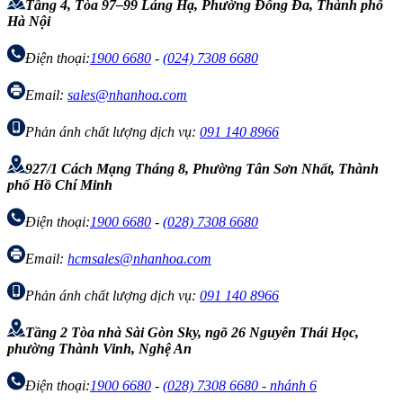
Tầng 4, Tòa 97–99 Láng Hạ, Phường Đống Đa, Thành phố
Hà Nội
Điện thoại:
1900 6680
-
(024) 7308 6680
Email:
sales@nhanhoa.com
Phản ánh chất lượng dịch vụ:
091 140 8966
927/1 Cách Mạng Tháng 8, Phường Tân Sơn Nhất, Thành
phố Hồ Chí Minh
Điện thoại:
1900 6680
-
(028) 7308 6680
Email:
hcmsales@nhanhoa.com
Phản ánh chất lượng dịch vụ:
091 140 8966
Tầng 2 Tòa nhà Sài Gòn Sky, ngõ 26 Nguyễn Thái Học,
phường Thành Vinh, Nghệ An
Điện thoại:
1900 6680
-
(028) 7308 6680 - nhánh 6