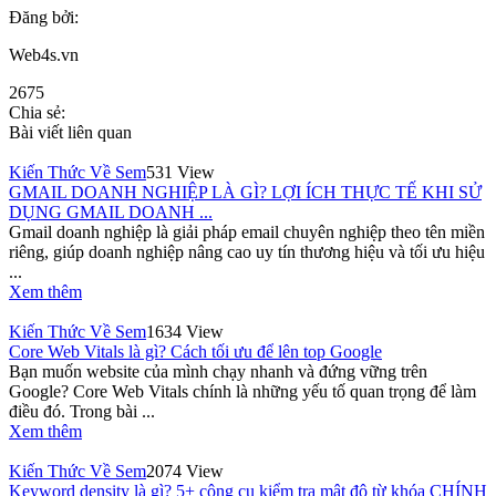
Đăng bởi:
Web4s.vn
2675
Chia sẻ:
Bài viết liên quan
Kiến Thức Về Sem
531 View
GMAIL DOANH NGHIỆP LÀ GÌ? LỢI ÍCH THỰC TẾ KHI SỬ
DỤNG GMAIL DOANH ...
Gmail doanh nghiệp là giải pháp email chuyên nghiệp theo tên miền
riêng, giúp doanh nghiệp nâng cao uy tín thương hiệu và tối ưu hiệu
...
Xem thêm
Kiến Thức Về Sem
1634 View
Core Web Vitals là gì? Cách tối ưu để lên top Google
Bạn muốn website của mình chạy nhanh và đứng vững trên
Google? Core Web Vitals chính là những yếu tố quan trọng để làm
điều đó. Trong bài ...
Xem thêm
Kiến Thức Về Sem
2074 View
Keyword density là gì? 5+ công cụ kiểm tra mật độ từ khóa CHÍNH