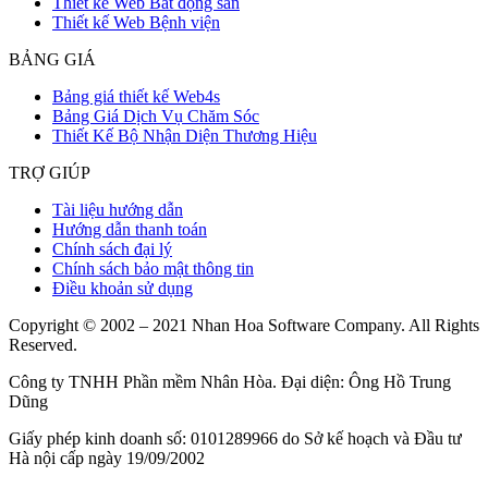
Thiết kế Web Bất động sản
Thiết kế Web Bệnh viện
BẢNG GIÁ
Bảng giá thiết kế Web4s
Bảng Giá Dịch Vụ Chăm Sóc
Thiết Kế Bộ Nhận Diện Thương Hiệu
TRỢ GIÚP
Tài liệu hướng dẫn
Hướng dẫn thanh toán
Chính sách đại lý
Chính sách bảo mật thông tin
Điều khoản sử dụng
Copyright © 2002 – 2021 Nhan Hoa Software Company. All Rights
Reserved.
Công ty TNHH Phần mềm Nhân Hòa. Đại diện: Ông Hồ Trung
Dũng
Giấy phép kinh doanh số: 0101289966 do Sở kế hoạch và Đầu tư
Hà nội cấp ngày 19/09/2002