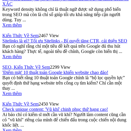
XÁC
Keyword density không chỉ là thuật ngữ được sử dụng phổ biến
trong SEO mà còn là chỉ số giúp tối ưu khả năng tiếp cận người
dùng. Tuy ...
Xem thêm
Kiến Thức Về Sem
2467 View
Sitelinks là gì? Tối ưu Sitelinks - Bí quyết tăng CTR, cải thiện SEO
Bạn có nghĩ rằng chỉ một tiêu đề kết quả trên Google đủ thu hút
khách hàng? Thực tế, ngoài tiêu đề chính, Google còn hiển thị ...
Xem thêm
SEO
,
Kiến Thức Về Sem
2299 View
'Điểm mặt' 10 thuật toán Google khiến website chao đảo!
Bạn có biết rằng 10 thuật toán Google chính là “bộ lọc quyền lực”
quyết định thứ hạng website trên công cụ tìm kiếm? Chỉ cần một
thay ...
Xem thêm
Kiến Thức Về Sem
2450 View
Check unique content: 'Vũ khí' chinh phục thứ hạng cao!
Ai bảo chỉ có kiếm sĩ mới cần vũ khí? Người làm content cũng cần
có "vũ khí" riêng của mình để chiến đấu trong cuộc chiến nội dung
khốc liệt. ...
Xem thêm