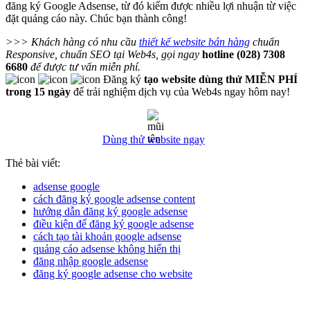
đăng ký Google Adsense, từ đó kiếm được nhiều lợi nhuận từ việc
đặt quảng cáo này. Chúc bạn thành công!
>>> Khách hàng có nhu cầu
thiết kế website bán hàng
chuẩn
Responsive, chuẩn SEO tại Web4s, gọi ngay
hotline (028) 7308
6680
để được tư vấn miễn phí.
Đăng ký
tạo website dùng thử MIỄN PHÍ
trong 15 ngày
để trải nghiệm dịch vụ của Web4s ngay hôm nay!
Dùng thử website ngay
Thẻ bài viết:
adsense google
cách đăng ký google adsense content
hướng dẫn đăng ký google adsense
điều kiện để đăng ký google adsense
cách tạo tài khoản google adsense
quảng cáo adsense không hiển thị
đăng nhập google adsense
đăng ký google adsense cho website