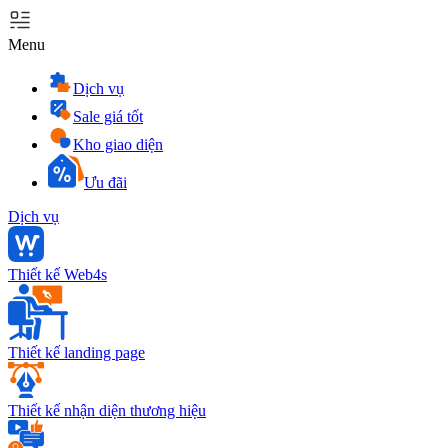
Menu
Dịch vụ
Sale giá tốt
Kho giao diện
Ưu đãi
Dịch vụ
Thiết kế Web4s
Thiết kế landing page
Thiết kế nhận diện thương hiệu