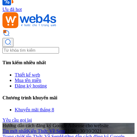
Ưu đã hot
Tìm kiếm nhiều nhất
Thiết kế web
Mua tên miền
Đăng ký hosting
Chương trình khuyến mãi
Khuyến mãi tháng 8
Yêu cầu gọi lại
Hướng dẫn cách đăng ký Google Adsense cho website
Tin mới nhất
Kiến Thức Về Sem
21:58 - 30/10/2021
Trang chủ
Kiến Thức Về Sem
Hướng dẫn cách đăng ký Google