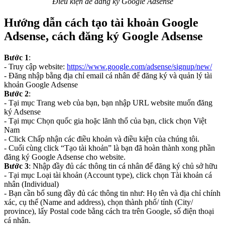
Điều kiện để đăng ký Google Adsense
Hướng dẫn cách tạo tài khoản Google
Adsense, cách đăng ký Google Adsense
Bước 1
:
- Truy cập website:
https://www.google.com/adsense/signup/new/
- Đăng nhập bằng địa chỉ email cá nhân để đăng ký và quản lý tài
khoản Google Adsense
Bước 2
:
- Tại mục Trang web của bạn, bạn nhập URL website muốn đăng
ký Adsense
- Tại mục Chọn quốc gia hoặc lãnh thổ của bạn, click chọn Việt
Nam
- Click Chấp nhận các điều khoản và điều kiện của chúng tôi.
- Cuối cùng click “Tạo tài khoản” là bạn đã hoàn thành xong phần
đăng ký Google Adsense cho website.
Bước 3
: Nhập đầy đủ các thông tin cá nhân để đăng ký chủ sở hữu
- Tại mục Loại tài khoản (Account type), click chọn Tài khoản cá
nhân (Individual)
- Bạn cần bổ sung đầy đủ các thông tin như: Họ tên và địa chỉ chính
xác, cụ thể (Name and address), chọn thành phố/ tỉnh (City/
province), lấy Postal code bằng cách tra trên Google, số điện thoại
cá nhân.