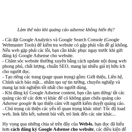
Làm thế nào khi quảng cáo adsense không hiển thị?
- Cài đặt Google Analytics và Google Search Console (Google
Webmaster Tools) để kiểm tra website có gặp phải vấn đề gì không.
Nếu web gặp phải các lỗi, bạn cần khắc phục ngay trước khi gửi
đăng ký Google Adsense cho website.
- Chăm sóc website thường xuyên bằng cách update nội dung web
phong phú, chất lượng, chuẩn SEO, mang lại nhiều giá trị hữu ích
cho người đọc.
- Tạo riêng các trang (page quan trọng) gồm: Giới thiệu, Liên hệ,
Chính sách bảo mật... nhằm tạo sự tin tưởng, chuyên nghiệp và
mang lại trải nghiệm tốt nhất cho người dùng.
- Khi đăng ký Google Adsense content, bạn cần tạm dừng/ tắt các
quảng cáo từ các đơn vị khác để có không gian chứa quảng cáo
Adsense google
& tạo thiện cảm với người kiểm duyệt quảng cáo.
- Chú trọng cải thiện các yếu tố quan trọng khác như: Tốc độ load
web, link liên kết, submit bài viết, trỏ link đến các site khác...
Hy vọng qua những chia sẻ trên đây của
Web4s
, bạn đọc đã hiểu
hơn
cách đăng ký Google Adsense cho website
, các điều kiện để