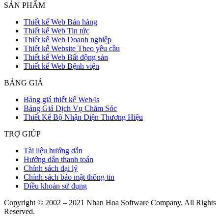
SẢN PHẨM
Thiết kế Web Bán hàng
Thiết kế Web Tin tức
Thiết kế Web Doanh nghiệp
Thiết kế Website Theo yêu cầu
Thiết kế Web Bất động sản
Thiết kế Web Bệnh viện
BẢNG GIÁ
Bảng giá thiết kế Web4s
Bảng Giá Dịch Vụ Chăm Sóc
Thiết Kế Bộ Nhận Diện Thương Hiệu
TRỢ GIÚP
Tài liệu hướng dẫn
Hướng dẫn thanh toán
Chính sách đại lý
Chính sách bảo mật thông tin
Điều khoản sử dụng
Copyright © 2002 – 2021 Nhan Hoa Software Company. All Rights
Reserved.