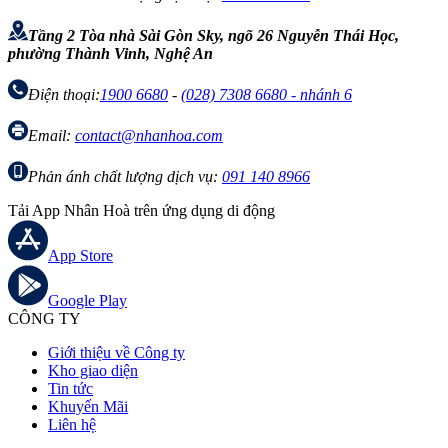
Tầng 2 Tòa nhà Sài Gòn Sky, ngõ 26 Nguyễn Thái Học,
phường Thành Vinh, Nghệ An
Điện thoại:
1900 6680
-
(028) 7308 6680 - nhánh 6
Email:
contact@nhanhoa.com
Phản ánh chất lượng dịch vụ:
091 140 8966
Tải App Nhân Hoà trên ứng dụng di động
App Store
Google Play
CÔNG TY
Giới thiệu về Công ty
Kho giao diện
Tin tức
Khuyến Mãi
Liên hệ