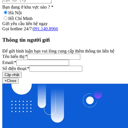
Bạn đang ở khu vực nào ?
*
Hà Nội
Hồ Chí Minh
Gửi yêu cầu liên hệ ngay
Gọi hotline 24/7:
091.140.8966
Thông tin người gửi
Để gửi bình luận bạn vui lòng cung cấp thêm thông tin liên hệ
Tên hiển thị:
*
Email:
*
Số điện thoại:
*
Cập nhật
×
Close