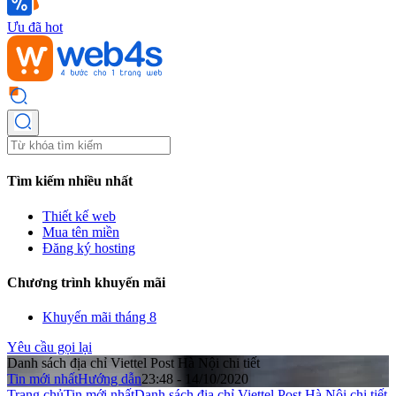
Ưu đã hot
Tìm kiếm nhiều nhất
Thiết kế web
Mua tên miền
Đăng ký hosting
Chương trình khuyến mãi
Khuyến mãi tháng 8
Yêu cầu gọi lại
Danh sách địa chỉ Viettel Post Hà Nội chi tiết
Tin mới nhất
Hướng dẫn
23:48 - 14/10/2020
Trang chủ
Tin mới nhất
Danh sách địa chỉ Viettel Post Hà Nội chi tiết