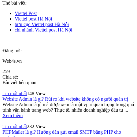
Thẻ bài viết:
Viettel Post
Viettel post Hà Nội
bưu cục Viettel post Hà Nội
chi nhánh Viettel post Hà Nội
Đăng bởi:
Web4s.vn
2591
Chia sẻ:
Bài viết liên quan
Tin mới nhất
148 View
Website Admin là gì? Rủi ro khi website không có người quản trị
Website Admin là gì mà được xem là một vị trí quan trọng trong quá
trình vận hành trang web? Thực tế, nhiều doanh nghiệp đầu tư ...
Xem thêm
Tin mới nhất
232 View
PHPMailer là gì? Hướng dẫn gửi email SMTP bằng PHP cho