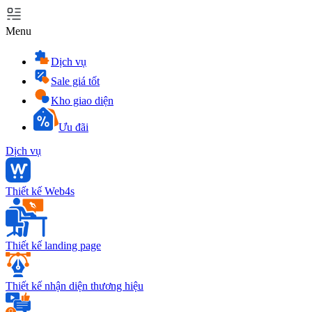
Menu
Dịch vụ
Sale giá tốt
Kho giao diện
Ưu đãi
Dịch vụ
Thiết kế Web4s
Thiết kế landing page
Thiết kế nhận diện thương hiệu