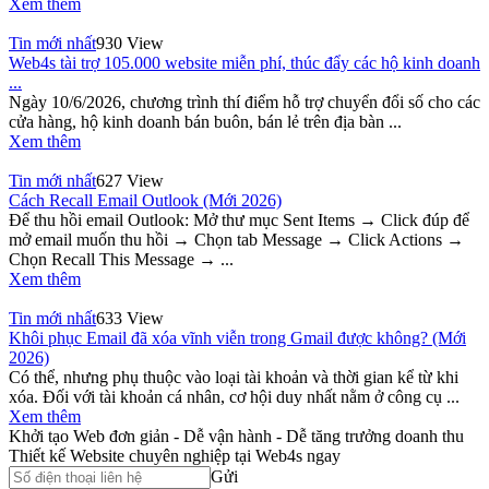
Xem thêm
Tin mới nhất
930 View
Web4s tài trợ 105.000 website miễn phí, thúc đẩy các hộ kinh doanh
...
Ngày 10/6/2026, chương trình thí điểm hỗ trợ chuyển đổi số cho các
cửa hàng, hộ kinh doanh bán buôn, bán lẻ trên địa bàn ...
Xem thêm
Tin mới nhất
627 View
Cách Recall Email Outlook (Mới 2026)
Để thu hồi email Outlook: Mở thư mục Sent Items → Click đúp để
mở email muốn thu hồi → Chọn tab Message → Click Actions →
Chọn Recall This Message → ...
Xem thêm
Tin mới nhất
633 View
Khôi phục Email đã xóa vĩnh viễn trong Gmail được không? (Mới
2026)
Có thể, nhưng phụ thuộc vào loại tài khoản và thời gian kể từ khi
xóa. Đối với tài khoản cá nhân, cơ hội duy nhất nằm ở công cụ ...
Xem thêm
Khởi tạo Web đơn giản - Dễ vận hành - Dễ tăng trưởng doanh thu
Thiết kế Website chuyên nghiệp tại Web4s ngay
Gửi