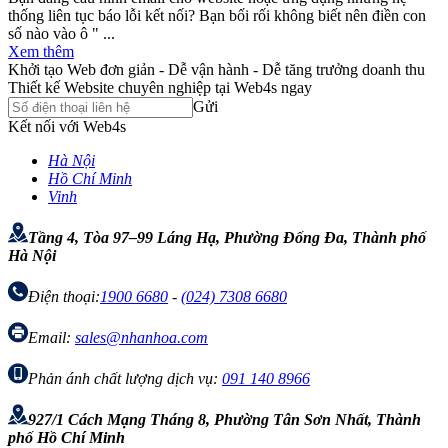
thống liên tục báo lỗi kết nối? Bạn bối rối không biết nên điền con
số nào vào ô " ...
Xem thêm
Khởi tạo Web đơn giản - Dễ vận hành - Dễ tăng trưởng doanh thu
Thiết kế Website chuyên nghiệp tại Web4s ngay
Gửi
Kết nối với Web4s
Hà Nội
Hồ Chí Minh
Vinh
Tầng 4, Tòa 97–99 Láng Hạ, Phường Đống Đa, Thành phố
Hà Nội
Điện thoại:
1900 6680
-
(024) 7308 6680
Email:
sales@nhanhoa.com
Phản ánh chất lượng dịch vụ:
091 140 8966
927/1 Cách Mạng Tháng 8, Phường Tân Sơn Nhất, Thành
phố Hồ Chí Minh