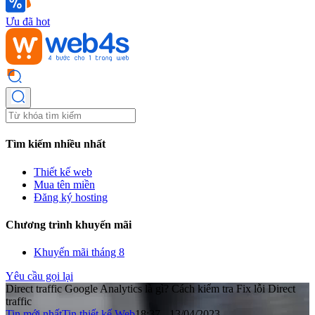
Ưu đã hot
Tìm kiếm nhiều nhất
Thiết kế web
Mua tên miền
Đăng ký hosting
Chương trình khuyến mãi
Khuyến mãi tháng 8
Yêu cầu gọi lại
Direct traffic Google Analytics là gì? Cách kiểm tra Fix lỗi Direct
traffic
Tin mới nhất
Tin thiết kế Web
18:37 - 13/04/2023