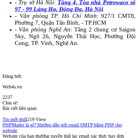
- Trụ sở Hà Nội
:
Tầng 4, Tòa nhà Petrowaco số
97 - 99 Láng Hạ, Đống Đa, Hà Nội
- Văn phòng TP. Hồ Chí Minh
: 927/1 CMT8,
Phường 7, Quận Tân Bình, - TP.HCM
- Văn phòng Nghệ An
: Tầng 2 chung cư Saigon
Sky, Ngõ 26, Nguyễn Thái Học, Phường Đội
Cung, TP. Vinh, Nghệ An.
Đăng bởi:
Web4s.vn
2237
Chia sẻ:
Bài viết liên quan
Tin mới nhất
219 View
PHPMailer là gì? Hướng dẫn gửi email SMTP bằng PHP cho
website
Website của bạn thường xuyên thất lạc email xác thực hay đơn