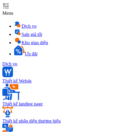
Menu
Dịch vụ
Sale giá tốt
Kho giao diện
Ưu đãi
Dịch vụ
Thiết kế Web4s
Thiết kế landing page
Thiết kế nhận diện thương hiệu