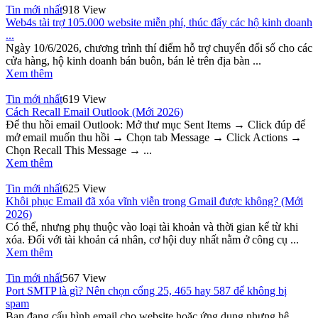
Tin mới nhất
918 View
Web4s tài trợ 105.000 website miễn phí, thúc đẩy các hộ kinh doanh
...
Ngày 10/6/2026, chương trình thí điểm hỗ trợ chuyển đổi số cho các
cửa hàng, hộ kinh doanh bán buôn, bán lẻ trên địa bàn ...
Xem thêm
Tin mới nhất
619 View
Cách Recall Email Outlook (Mới 2026)
Để thu hồi email Outlook: Mở thư mục Sent Items → Click đúp để
mở email muốn thu hồi → Chọn tab Message → Click Actions →
Chọn Recall This Message → ...
Xem thêm
Tin mới nhất
625 View
Khôi phục Email đã xóa vĩnh viễn trong Gmail được không? (Mới
2026)
Có thể, nhưng phụ thuộc vào loại tài khoản và thời gian kể từ khi
xóa. Đối với tài khoản cá nhân, cơ hội duy nhất nằm ở công cụ ...
Xem thêm
Tin mới nhất
567 View
Port SMTP là gì? Nên chọn cổng 25, 465 hay 587 để không bị
spam
Bạn đang cấu hình email cho website hoặc ứng dụng nhưng hệ