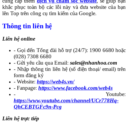
cung cấp thêm
dịch vụ chăm sóc website
, sẽ giúp bạn
khắc phục toàn bộ các lỗi này và đưa website của bạn
lên Top trên công cụ tìm kiếm của Google.
Thông tin liên hệ
Liên hệ online
- Gọi đến Tổng đài hỗ trợ (24/7): 1900 6680 hoặc
(028) 7308 6680
- Gửi yêu cầu qua Email:
sales@nhanhoa.com
- Nhập thông tin liên hệ (số điện thoại/ email) trên
form đăng ký
- Website:
https://web4s.vn/
- Fanpage:
https://www.facebook.com/web4s
- Youtube:
https://www.youtube.com/channel/UCr778Hq-
QhCEBTGFc9n-Pcg
Liên hệ trực tiếp