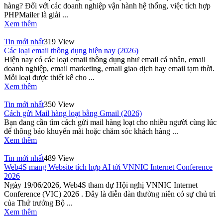
hàng? Đối với các doanh nghiệp vận hành hệ thống, việc tích hợp
PHPMailer là giải ...
Xem thêm
Tin mới nhất
319 View
Các loại email thông dụng hiện nay (2026)
Hiện nay có các loại email thông dụng như email cá nhân, email
doanh nghiệp, email marketing, email giao dịch hay email tạm thời.
Mỗi loại được thiết kế cho ...
Xem thêm
Tin mới nhất
350 View
Cách gửi Mail hàng loạt bằng Gmail (2026)
Bạn đang cần tìm cách gửi mail hàng loạt cho nhiều người cùng lúc
để thông báo khuyến mãi hoặc chăm sóc khách hàng ...
Xem thêm
Tin mới nhất
489 View
Web4S mang Website tích hợp AI tới VNNIC Internet Conference
2026
Ngày 19/06/2026, Web4S tham dự Hội nghị VNNIC Internet
Conference (VIC) 2026 . Đây là diễn đàn thường niên có sự chủ trì
của Thứ trưởng Bộ ...
Xem thêm