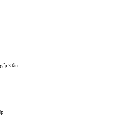
gấp 3 lần
ệp