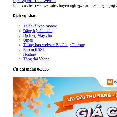
Dịch vụ chăm sóc Website
Dịch vụ chăm sóc website chuyên nghiệp, đảm bảo hoạt động ổ
Dịch vụ khác
Thiết kế App mobile
Đăng ký tên miền
Dịch vụ Máy chủ
Umail
Thông báo website Bộ Công Thương
Bảo mật SSL
Hosting
Tổng đài Vfone
Ưu đãi tháng 8/2026