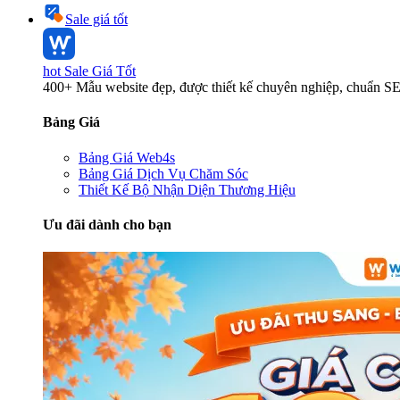
Sale giá tốt
hot
Sale Giá Tốt
400+ Mẫu website đẹp, được thiết kế chuyên nghiệp, chuẩn S
Bảng Giá
Bảng Giá Web4s
Bảng Giá Dịch Vụ Chăm Sóc
Thiết Kế Bộ Nhận Diện Thương Hiệu
Ưu đãi dành cho bạn