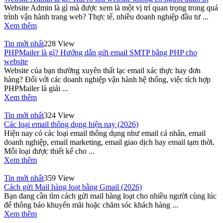
Website Admin là gì mà được xem là một vị trí quan trọng trong quá
trình vận hành trang web? Thực tế, nhiều doanh nghiệp đầu tư ...
Xem thêm
Tin mới nhất
228 View
PHPMailer là gì? Hướng dẫn gửi email SMTP bằng PHP cho
website
Website của bạn thường xuyên thất lạc email xác thực hay đơn
hàng? Đối với các doanh nghiệp vận hành hệ thống, việc tích hợp
PHPMailer là giải ...
Xem thêm
Tin mới nhất
324 View
Các loại email thông dụng hiện nay (2026)
Hiện nay có các loại email thông dụng như email cá nhân, email
doanh nghiệp, email marketing, email giao dịch hay email tạm thời.
Mỗi loại được thiết kế cho ...
Xem thêm
Tin mới nhất
359 View
Cách gửi Mail hàng loạt bằng Gmail (2026)
Bạn đang cần tìm cách gửi mail hàng loạt cho nhiều người cùng lúc
để thông báo khuyến mãi hoặc chăm sóc khách hàng ...
Xem thêm