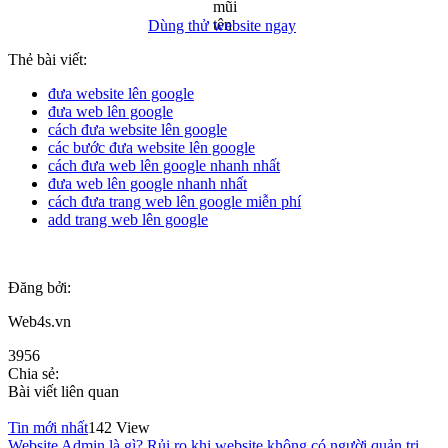
Dùng thử website ngay
Thẻ bài viết:
đưa website lên google
đưa web lên google
cách đưa website lên google
các bước đưa website lên google
cách đưa web lên google nhanh nhất
đưa web lên google nhanh nhất
cách đưa trang web lên google miễn phí
add trang web lên google
Đăng bởi:
Web4s.vn
3956
Chia sẻ:
Bài viết liên quan
Tin mới nhất
142 View
Website Admin là gì? Rủi ro khi website không có người quản trị