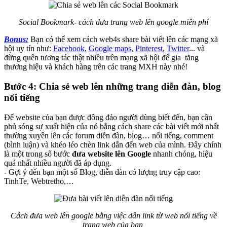
Social Bookmark- cách đưa trang web lên google miễn phí
Bonus:
Bạn có thể xem cách web4s share bài viết lên các mạng xã
hội uy tín như:
Facebook
,
Google maps
,
Pinterest
,
Twitter
... và
đừng quên tương tác thật nhiều trên mạng xã hội để gia tăng
thương hiệu và khách hàng trên các trang MXH này nhé!
Bước 4: Chia sẻ web lên những trang diễn đàn, blog
nổi tiếng
Để website của bạn được đông đảo người dùng biết đến, bạn cần
phủ sóng sự xuất hiện của nó bằng cách share các bài viết mới nhất
thường xuyên lên các forum diễn đàn, blog… nổi tiếng, comment
(bình luận) và khéo léo chèn link dẫn đến web của mình. Đây chính
là một trong số bước
đưa website lên Google
nhanh chóng, hiệu
quả nhất nhiều người đã áp dụng.
- Gợi ý đến bạn một số Blog, diễn đàn có lượng truy cập cao:
TinhTe, Webtretho,…
Cách đưa web lên google bằng việc dẫn link từ web nổi tiếng về
trang web của bạn