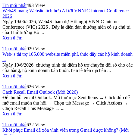
Tin mới nhất
493 View
Web4S mang Website tích hợp AI tới VNNIC Internet Conference
2026
Ngày 19/06/2026, Web4S tham dự Hội nghị VNNIC Internet
Conference (VIC) 2026 . Đây là diễn đàn thường niên có sự chủ trì
của Thứ trưởng Bộ ...
Xem thêm
Tin mới nhất
929 View
Web4s tài trợ 105.000 website miễn phí, thúc đẩy các hộ kinh doanh
...
Ngày 10/6/2026, chương trình thí điểm hỗ trợ chuyển đổi số cho các
cửa hàng, hộ kinh doanh bán buôn, bán lẻ trên địa bàn ...
Xem thêm
Tin mới nhất
626 View
Cách Recall Email Outlook (Mới 2026)
Để thu hồi email Outlook: Mở thư mục Sent Items → Click đúp để
mở email muốn thu hồi → Chọn tab Message → Click Actions →
Chọn Recall This Message → ...
Xem thêm
Tin mới nhất
632 View
Khôi phục Email đã xóa vĩnh viễn trong Gmail được không? (Mới