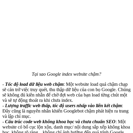
Tại sao Google index website chậm?
-
Tốc độ load dữ liệu web chậm
: Một website load quá chậm chạp
sẽ cản trở việc truy quét, thu thập dữ liệu của con bọ Google. Chúng
sẽ không đủ kiên nhẫn để chờ đợi web của bạn load từng chút một
và sẽ tự động thoát ra khi chưa index.
-
Lượng traffic web thấp, tốc độ users nhấp vào liên kết chậm
:
Đây cũng là nguyên nhân khiến Googlebot chậm phát hiện ra trang
và lập chỉ mục.
-
Cấu trúc code web không khoa học và chưa chuẩn SEO
: Một
website có bố cục lộn xộn, danh mục/ nội dung sắp xếp không khoa
học, không rõ ràng... không chỉ ảnh hưởng đến quá trình Google