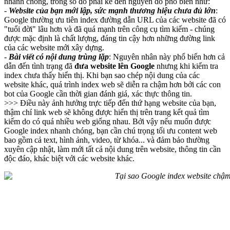
nhanh chóng, trong số đó phải kể đến nguyên do phổ biến như:
-
Website của bạn mới lập, sức mạnh thương hiệu chưa đủ lớn
:
Google thường ưu tiên index đường dẫn URL của các website đã có
"tuổi đời" lâu hơn và đã quá mạnh trên công cụ tìm kiếm - chúng
được mặc định là chất lượng, đáng tin cậy hơn những đường link
của các website mới xây dựng.
-
Bài viết có nội dung trùng lặp
: Nguyên nhân này phổ biến hơn cả
dẫn đến tình trạng đã
đưa website lên Google
nhưng khi kiểm tra
index chưa thấy hiển thị. Khi bạn sao chép nội dung của các
website khác, quá trình index web sẽ diễn ra chậm hơn bởi các con
bot của Google cần thời gian đánh giá, xác thực thông tin.
>>> Điều này ảnh hưởng trực tiếp đến thứ hạng website của bạn,
thậm chí link web sẽ không được hiển thị trên trang kết quả tìm
kiếm do có quá nhiều web giống nhau. Bởi vậy nếu muốn được
Google index nhanh chóng, bạn cần chú trọng tối ưu content web
bao gồm cả text, hình ảnh, video, từ khóa... và đảm bảo thường
xuyên cập nhật, làm mới tất cả nội dung trên website, thông tin cần
độc đáo, khác biệt với các website khác.