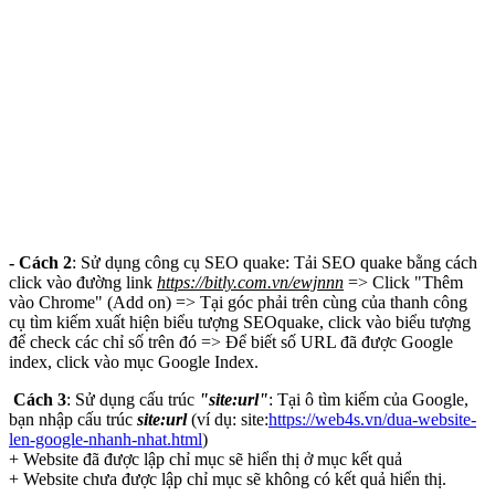
- Cách 2
: Sử dụng công cụ SEO quake: Tải SEO quake bằng cách
click vào đường link
https://bitly.com.vn/ewjnnn
=> Click "Thêm
vào Chrome" (Add on) => Tại góc phải trên cùng của thanh công
cụ tìm kiếm xuất hiện biểu tượng SEOquake, click vào biểu tượng
để check các chỉ số trên đó => Để biết số URL đã được Google
index, click vào mục Google Index.
Cách 3
: Sử dụng cấu trúc
"site:url"
: Tại ô tìm kiếm của Google,
bạn nhập cấu trúc
site:url
(ví dụ: site:
https://web4s.vn/dua-website-
len-google-nhanh-nhat.html
)
+ Website đã được lập chỉ mục sẽ hiển thị ở mục kết quả
+ Website chưa được lập chỉ mục sẽ không có kết quả hiển thị.