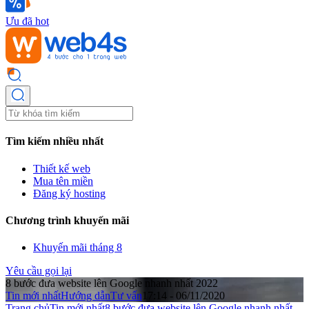
Ưu đã hot
Tìm kiếm nhiều nhất
Thiết kế web
Mua tên miền
Đăng ký hosting
Chương trình khuyến mãi
Khuyến mãi tháng 8
Yêu cầu gọi lại
8 bước đưa website lên Google nhanh nhất 2022
Tin mới nhất
Hướng dẫn
Tư vấn
17:14 - 06/11/2020
Trang chủ
Tin mới nhất
8 bước đưa website lên Google nhanh nhất