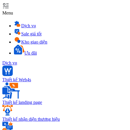
Menu
Dịch vụ
Sale giá tốt
Kho giao diện
Ưu đãi
Dịch vụ
Thiết kế Web4s
Thiết kế landing page
Thiết kế nhận diện thương hiệu