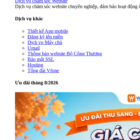
Dịch vụ chăm sóc Website
Dịch vụ chăm sóc website chuyên nghiệp, đảm bảo hoạt động ổ
Dịch vụ khác
Thiết kế App mobile
Đăng ký tên miền
Dịch vụ Máy chủ
Umail
Thông báo website Bộ Công Thương
Bảo mật SSL
Hosting
Tổng đài Vfone
Ưu đãi tháng 8/2026