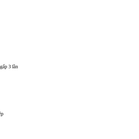
gấp 3 lần
ệp