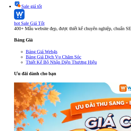
Sale giá tốt
hot
Sale Giá Tốt
400+ Mẫu website đẹp, được thiết kế chuyên nghiệp, chuẩn S
Bảng Giá
Bảng Giá Web4s
Bảng Giá Dịch Vụ Chăm Sóc
Thiết Kế Bộ Nhận Diện Thương Hiệu
Ưu đãi dành cho bạn