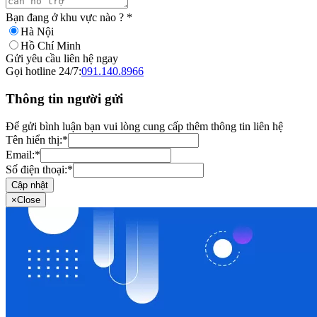
Bạn đang ở khu vực nào ?
*
Hà Nội
Hồ Chí Minh
Gửi yêu cầu liên hệ ngay
Gọi hotline 24/7:
091.140.8966
Thông tin người gửi
Để gửi bình luận bạn vui lòng cung cấp thêm thông tin liên hệ
Tên hiển thị:
*
Email:
*
Số điện thoại:
*
Cập nhật
×
Close