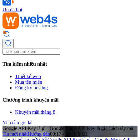
Ưu đã hot
Tìm kiếm nhiều nhất
Thiết kế web
Mua tên miền
Đăng ký hosting
Chương trình khuyến mãi
Khuyến mãi tháng 8
Yêu cầu gọi lại
Google API Key là gì - Google Maps API Key là gì | Cách lấy mã
Tin mới nhất
Hướng dẫn
00:17 - 20/10/2021
Trang chủ
Tin mới nhất
Google API Key là gì - Google Maps API