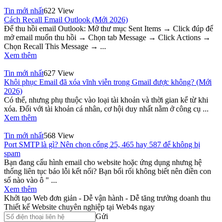
Tin mới nhất
622 View
Cách Recall Email Outlook (Mới 2026)
Để thu hồi email Outlook: Mở thư mục Sent Items → Click đúp để
mở email muốn thu hồi → Chọn tab Message → Click Actions →
Chọn Recall This Message → ...
Xem thêm
Tin mới nhất
627 View
Khôi phục Email đã xóa vĩnh viễn trong Gmail được không? (Mới
2026)
Có thể, nhưng phụ thuộc vào loại tài khoản và thời gian kể từ khi
xóa. Đối với tài khoản cá nhân, cơ hội duy nhất nằm ở công cụ ...
Xem thêm
Tin mới nhất
568 View
Port SMTP là gì? Nên chọn cổng 25, 465 hay 587 để không bị
spam
Bạn đang cấu hình email cho website hoặc ứng dụng nhưng hệ
thống liên tục báo lỗi kết nối? Bạn bối rối không biết nên điền con
số nào vào ô " ...
Xem thêm
Khởi tạo Web đơn giản - Dễ vận hành - Dễ tăng trưởng doanh thu
Thiết kế Website chuyên nghiệp tại Web4s ngay
Gửi