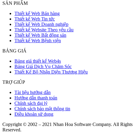
SẢN PHẨM
Thiết kế Web Bán hàng
Thiết kế Web Tin tức
Thiết kế Web Doanh nghiệp
Thiết kế Website Theo yêu cầu
Thiết kế Web Bất động sản
Thiết kế Web Bệnh viện
BẢNG GIÁ
Bảng giá thiết kế Web4s
Bảng Giá Dịch Vụ Chăm Sóc
Thiết Kế Bộ Nhận Diện Thương Hiệu
TRỢ GIÚP
Tài liệu hướng dẫn
Hướng dẫn thanh toán
Chính sách đại lý
Chính sách bảo mật thông tin
Điều khoản sử dụng
Copyright © 2002 – 2021 Nhan Hoa Software Company. All Rights
Reserved.