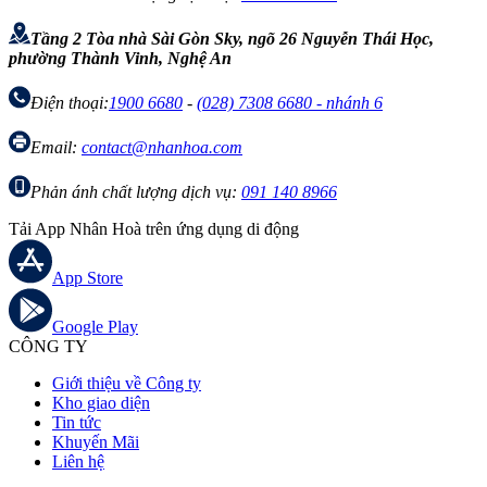
Tầng 2 Tòa nhà Sài Gòn Sky, ngõ 26 Nguyễn Thái Học,
phường Thành Vinh, Nghệ An
Điện thoại:
1900 6680
-
(028) 7308 6680 - nhánh 6
Email:
contact@nhanhoa.com
Phản ánh chất lượng dịch vụ:
091 140 8966
Tải App Nhân Hoà trên ứng dụng di động
App Store
Google Play
CÔNG TY
Giới thiệu về Công ty
Kho giao diện
Tin tức
Khuyến Mãi
Liên hệ