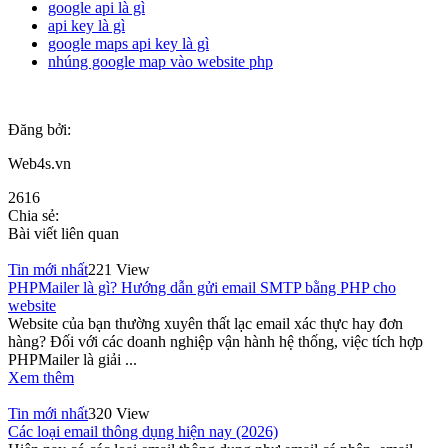
google api là gì
api key là gì
google maps api key là gì
nhúng google map vào website php
Đăng bởi:
Web4s.vn
2616
Chia sẻ:
Bài viết liên quan
Tin mới nhất
221 View
PHPMailer là gì? Hướng dẫn gửi email SMTP bằng PHP cho
website
Website của bạn thường xuyên thất lạc email xác thực hay đơn
hàng? Đối với các doanh nghiệp vận hành hệ thống, việc tích hợp
PHPMailer là giải ...
Xem thêm
Tin mới nhất
320 View
Các loại email thông dụng hiện nay (2026)