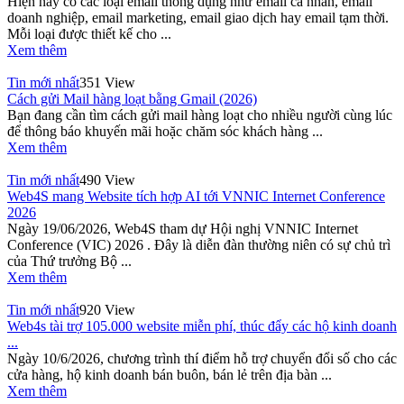
Hiện nay có các loại email thông dụng như email cá nhân, email
doanh nghiệp, email marketing, email giao dịch hay email tạm thời.
Mỗi loại được thiết kế cho ...
Xem thêm
Tin mới nhất
351 View
Cách gửi Mail hàng loạt bằng Gmail (2026)
Bạn đang cần tìm cách gửi mail hàng loạt cho nhiều người cùng lúc
để thông báo khuyến mãi hoặc chăm sóc khách hàng ...
Xem thêm
Tin mới nhất
490 View
Web4S mang Website tích hợp AI tới VNNIC Internet Conference
2026
Ngày 19/06/2026, Web4S tham dự Hội nghị VNNIC Internet
Conference (VIC) 2026 . Đây là diễn đàn thường niên có sự chủ trì
của Thứ trưởng Bộ ...
Xem thêm
Tin mới nhất
920 View
Web4s tài trợ 105.000 website miễn phí, thúc đẩy các hộ kinh doanh
...
Ngày 10/6/2026, chương trình thí điểm hỗ trợ chuyển đổi số cho các
cửa hàng, hộ kinh doanh bán buôn, bán lẻ trên địa bàn ...
Xem thêm