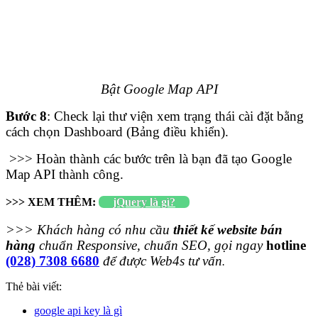
Bật Google Map API
Bước 8
: Check lại thư viện xem trạng thái cài đặt bằng
cách chọn Dashboard (Bảng điều khiển).
>>> Hoàn thành các bước trên là bạn đã tạo Google
Map API thành công.
>>> XEM THÊM:
jQuery là gì?
>>> Khách hàng có nhu cầu
thiết kế website
bán
hàng
chuẩn Responsive, chuẩn SEO, gọi ngay
hotline
(028) 7308 6680
để được Web4s tư vấn
.
Thẻ bài viết:
google api key là gì