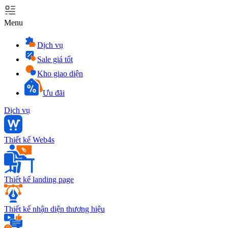
Menu
Dịch vụ
Sale giá tốt
Kho giao diện
Ưu đãi
Dịch vụ
Thiết kế Web4s
Thiết kế landing page
Thiết kế nhận diện thương hiệu