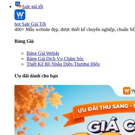
Sale giá tốt
hot
Sale Giá Tốt
400+ Mẫu website đẹp, được thiết kế chuyên nghiệp, chuẩn S
Bảng Giá
Bảng Giá Web4s
Bảng Giá Dịch Vụ Chăm Sóc
Thiết Kế Bộ Nhận Diện Thương Hiệu
Ưu đãi dành cho bạn