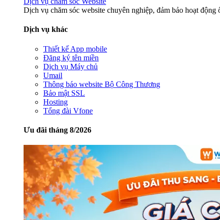
Dịch vụ chăm sóc Website
Dịch vụ chăm sóc website chuyên nghiệp, đảm bảo hoạt động ổ
Dịch vụ khác
Thiết kế App mobile
Đăng ký tên miền
Dịch vụ Máy chủ
Umail
Thông báo website Bộ Công Thương
Bảo mật SSL
Hosting
Tổng đài Vfone
Ưu đãi tháng 8/2026