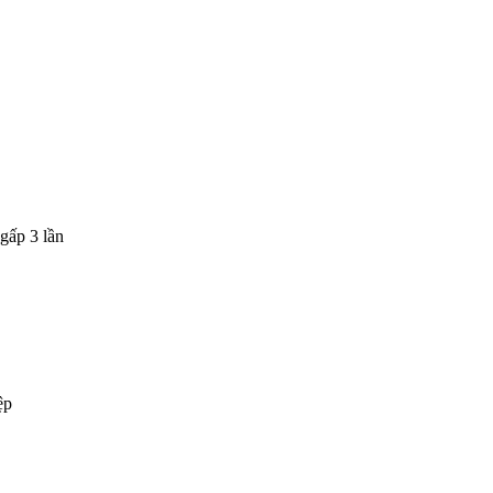
gấp 3 lần
ệp