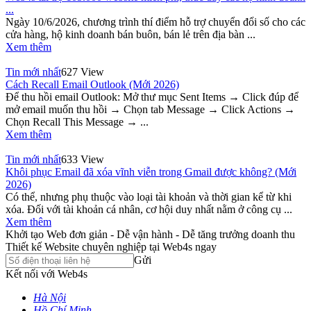
...
Ngày 10/6/2026, chương trình thí điểm hỗ trợ chuyển đổi số cho các
cửa hàng, hộ kinh doanh bán buôn, bán lẻ trên địa bàn ...
Xem thêm
Tin mới nhất
627 View
Cách Recall Email Outlook (Mới 2026)
Để thu hồi email Outlook: Mở thư mục Sent Items → Click đúp để
mở email muốn thu hồi → Chọn tab Message → Click Actions →
Chọn Recall This Message → ...
Xem thêm
Tin mới nhất
633 View
Khôi phục Email đã xóa vĩnh viễn trong Gmail được không? (Mới
2026)
Có thể, nhưng phụ thuộc vào loại tài khoản và thời gian kể từ khi
xóa. Đối với tài khoản cá nhân, cơ hội duy nhất nằm ở công cụ ...
Xem thêm
Khởi tạo Web đơn giản - Dễ vận hành - Dễ tăng trưởng doanh thu
Thiết kế Website chuyên nghiệp tại Web4s ngay
Gửi
Kết nối với Web4s
Hà Nội
Hồ Chí Minh