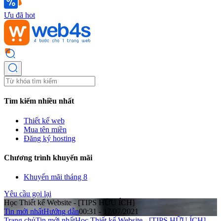
Ưu đã hot
Tìm kiếm nhiều nhất
Thiết kế web
Mua tên miền
Đăng ký hosting
Chương trình khuyến mãi
Khuyến mãi tháng 8
Yêu cầu gọi lại
Học Thiết kế Website - [TIPS HỮU ÍCH]
Tin mới nhất
Hướng dẫn
00:31 - 17/07/2021
Trang chủ
Tin mới nhất
Học Thiết kế Website - [TIPS HỮU ÍCH]