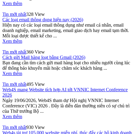
Xem thêm
Tin mới nhất
328 View
Các loại email thông dụng hiện nay (2026)
Hiện nay có các loại email thông dụng như email cá nhân, email
doanh nghiệp, email marketing, email giao dịch hay email tạm thời.
Mỗi loại được thiết kế cho ...
Xem thêm
Tin mới nhất
360 View
Cách gửi Mail hàng loạt bằng Gmail (2026)
Bạn đang cần tìm cách gửi mail hàng loạt cho nhiều người cùng lúc
để thông báo khuyến mãi hoặc chăm sóc khách hàng ...
Xem thêm
Tin mới nhất
495 View
Web4S mang Website tích hợp AI tới VNNIC Internet Conference
2026
Ngày 19/06/2026, Web4S tham dự Hội nghị VNNIC Internet
Conference (VIC) 2026 . Đây là diễn đàn thường niên có sự chủ trì
của Thứ trưởng Bộ ...
Xem thêm
Tin mới nhất
930 View
Web4s tài trợ 105.000 website miễn phí, thúc đẩy các hộ kinh doanh