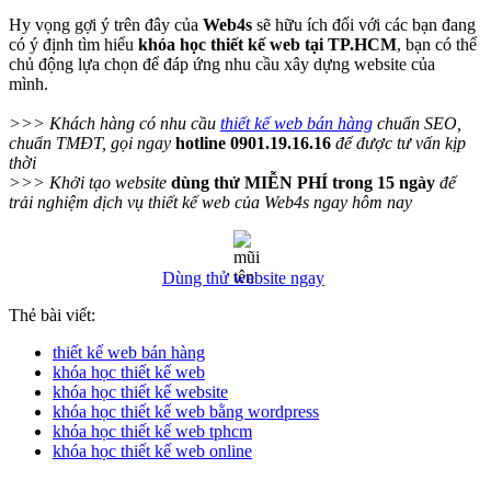
Hy vọng gợi ý trên đây của
Web4s
sẽ hữu ích đối với các bạn đang
có ý định tìm hiểu
khóa học thiết kế web tại TP.HCM
, bạn có thể
chủ động lựa chọn để đáp ứng nhu cầu xây dựng website của
mình.
>>> Khách hàng có nhu cầu
thiết kế web bán hàng
chuẩn SEO,
chuẩn TMĐT, gọi ngay
hotline 0901.19.16.16
để được tư vấn kịp
thời
>>> Khởi tạo website
dùng thử MIỄN PHÍ trong 15 ngày
để
trải nghiệm dịch vụ thiết kế web của Web4s ngay hôm nay
Dùng thử website ngay
Thẻ bài viết:
thiết kế web bán hàng
khóa học thiết kế web
khóa học thiết kế website
khóa học thiết kế web bằng wordpress
khóa học thiết kế web tphcm
khóa học thiết kế web online