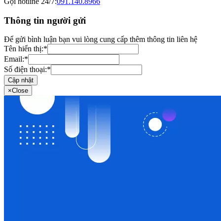
Gọi hotline 24/7:
091.140.8966
Thông tin người gửi
Để gửi bình luận bạn vui lòng cung cấp thêm thông tin liên hệ
Tên hiển thị:
*
Email:
*
Số điện thoại:
*
Cập nhật
×
Close