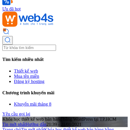
Ưu đã hot
Tìm kiếm nhiều nhất
Thiết kế web
Mua tên miền
Đăng ký hosting
Chương trình khuyến mãi
Khuyến mãi tháng 8
Yêu cầu gọi lại
Khóa học thiết kế web bán hàng bằng WordPress tại TP.HCM
Tin mới nhất
Hướng dẫn
21:39 - 21/01/2021
Trang chủ
Tin mới nhất
Khóa học thiết kế web bán hàng bằng