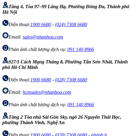
Tầng 4, Tòa 97–99 Láng Hạ, Phường Đống Đa, Thành phố
Hà Nội
Điện thoại:
1900 6680
-
(024) 7308 6680
Email:
sales@nhanhoa.com
Phản ánh chất lượng dịch vụ:
091 140 8966
927/1 Cách Mạng Tháng 8, Phường Tân Sơn Nhất, Thành
phố Hồ Chí Minh
Điện thoại:
1900 6680
-
(028) 7308 6680
Email:
hcmsales@nhanhoa.com
Phản ánh chất lượng dịch vụ:
091 140 8966
Tầng 2 Tòa nhà Sài Gòn Sky, ngõ 26 Nguyễn Thái Học,
phường Thành Vinh, Nghệ An
Điện thoại:
1900 6680
-
(028) 7308 6680 - nhánh 6