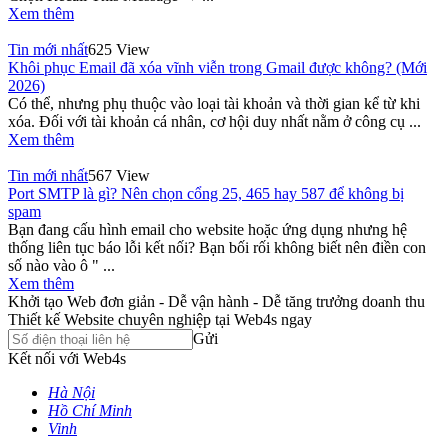
Xem thêm
Tin mới nhất
625 View
Khôi phục Email đã xóa vĩnh viễn trong Gmail được không? (Mới
2026)
Có thể, nhưng phụ thuộc vào loại tài khoản và thời gian kể từ khi
xóa. Đối với tài khoản cá nhân, cơ hội duy nhất nằm ở công cụ ...
Xem thêm
Tin mới nhất
567 View
Port SMTP là gì? Nên chọn cổng 25, 465 hay 587 để không bị
spam
Bạn đang cấu hình email cho website hoặc ứng dụng nhưng hệ
thống liên tục báo lỗi kết nối? Bạn bối rối không biết nên điền con
số nào vào ô " ...
Xem thêm
Khởi tạo Web đơn giản - Dễ vận hành - Dễ tăng trưởng doanh thu
Thiết kế Website chuyên nghiệp tại Web4s ngay
Gửi
Kết nối với Web4s
Hà Nội
Hồ Chí Minh
Vinh