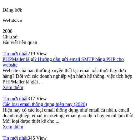
Đăng bởi:
Web4s.vn
2008
Chia sẻ:
Bài viết liên quan
Tin mới nhất
219 View
PHPMailer là gì? Hướng dẫn gửi email SMTP bằng PHP cho
website
Website của bạn thường xuyên thất lạc email xác thực hay đơn
hàng? Đối với các doanh nghiệp vận hành hệ thống, việc tích hợp
PHPMailer là giải ...
Xem thêm
Tin mới nhất
317 View
Các loại email thông dụng hiện nay (2026)
Hiện nay có các loại email thông dụng như email cá nhân, email
doanh nghiệp, email marketing, email giao dịch hay email tạm thời.
Mỗi loại được thiết kế cho ...
Xem thêm
Tin mới nhất
345 View