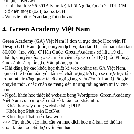
Nhuận, TP.HCM
+ Chi nhánh 3: Số 391A Nam Kỳ Khởi Nghĩa, Quận 3, TP.HCM.
- Số điện thoại: (028) 62.523.434
- Website: https://caodang.fpt.edu.vn/
4. Green Academy Việt Nam
Green Academy (GA) Việt Nam là đơn vị trực thuộc Học viện IT –
Design GIT Hàn Quốc, chuyên dịch vụ đào tạo IT, mỗi năm đào tạo
80.000+ học viên. Ở Hàn Quốc, Green Academy sở hữu 19 chi
nhánh, chuyên đào tạo các nhân viên cấp cao của Bộ Quốc Phòng,
Cục cảnh sát quốc gia, Văn phòng quận…
- Khi đăng ký các khóa học thiết kế web online tại GA Việt Nam,
bạn có thể hoàn toàn yên tâm về chất lượng bởi bạn sẽ được học tập
trong môi trường quốc tế, đội ngũ giảng viên đến từ Hàn Quốc giỏi
chuyên môn, chắc chắn sẽ mang đến những trải nghiệm thú vị cho
bạn.
- Ngoài khóa học thiết kế website bằng Wordpress, Green Academy
Việt Nam còn cung cấp một số khóa học khác như:
+ Khóa học xây dựng website bằng PHP
+ Khóa học Phát triển DotNet
+ Khóa học Phát triển Javaweb.
>>> Tùy thuộc vào nhu cầu và mục đích học mà bạn có thể lựa
chọn khóa học phù hợp với bản thân.