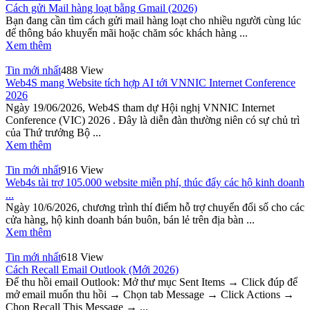
Cách gửi Mail hàng loạt bằng Gmail (2026)
Bạn đang cần tìm cách gửi mail hàng loạt cho nhiều người cùng lúc
để thông báo khuyến mãi hoặc chăm sóc khách hàng ...
Xem thêm
Tin mới nhất
488 View
Web4S mang Website tích hợp AI tới VNNIC Internet Conference
2026
Ngày 19/06/2026, Web4S tham dự Hội nghị VNNIC Internet
Conference (VIC) 2026 . Đây là diễn đàn thường niên có sự chủ trì
của Thứ trưởng Bộ ...
Xem thêm
Tin mới nhất
916 View
Web4s tài trợ 105.000 website miễn phí, thúc đẩy các hộ kinh doanh
...
Ngày 10/6/2026, chương trình thí điểm hỗ trợ chuyển đổi số cho các
cửa hàng, hộ kinh doanh bán buôn, bán lẻ trên địa bàn ...
Xem thêm
Tin mới nhất
618 View
Cách Recall Email Outlook (Mới 2026)
Để thu hồi email Outlook: Mở thư mục Sent Items → Click đúp để
mở email muốn thu hồi → Chọn tab Message → Click Actions →
Chọn Recall This Message → ...