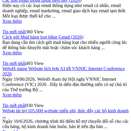
Các loại email thông dụng hiện nay (2026)
Hiện nay có các loại email thông dụng như email cá nhân, email
doanh nghiệp, email marketing, email giao dịch hay email tạm thời.
Mỗi loại được thiết kế cho ...
Xem thêm
Tin mới nhất
360 View
Cách gửi Mail hàng loạt bằng Gmail (2026)
Bạn đang cần tìm cách gửi mail hàng loạt cho nhiều người cùng lúc
để thông báo khuyến mãi hoặc chăm sóc khách hàng ...
Xem thêm
Tin mới nhất
493 View
Web4S mang Website tích hợp AI tới VNNIC Internet Conference
2026
Ngày 19/06/2026, Web4S tham dự Hội nghị VNNIC Internet
Conference (VIC) 2026 . Đây là diễn đàn thường niên có sự chủ trì
của Thứ trưởng Bộ ...
Xem thêm
Tin mới nhất
930 View
Web4s tài trợ 105.000 website miễn phí, thúc đẩy các hộ kinh doanh
...
Ngày 10/6/2026, chương trình thí điểm hỗ trợ chuyển đổi số cho các
cửa hàng, hộ kinh doanh bán buôn, bán lẻ trên địa bàn ...