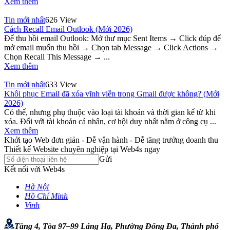
Xem thêm
Tin mới nhất
626 View
Cách Recall Email Outlook (Mới 2026)
Để thu hồi email Outlook: Mở thư mục Sent Items → Click đúp để
mở email muốn thu hồi → Chọn tab Message → Click Actions →
Chọn Recall This Message → ...
Xem thêm
Tin mới nhất
633 View
Khôi phục Email đã xóa vĩnh viễn trong Gmail được không? (Mới
2026)
Có thể, nhưng phụ thuộc vào loại tài khoản và thời gian kể từ khi
xóa. Đối với tài khoản cá nhân, cơ hội duy nhất nằm ở công cụ ...
Xem thêm
Khởi tạo Web đơn giản - Dễ vận hành - Dễ tăng trưởng doanh thu
Thiết kế Website chuyên nghiệp tại Web4s ngay
Gửi
Kết nối với Web4s
Hà Nội
Hồ Chí Minh
Vinh
Tầng 4, Tòa 97–99 Láng Hạ, Phường Đống Đa, Thành phố