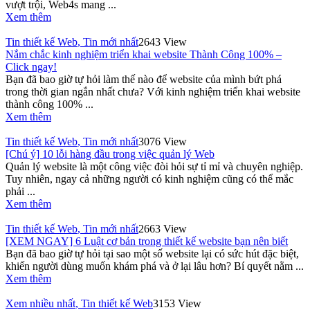
vượt trội, Web4s mang ...
Xem thêm
Tin thiết kế Web
,
Tin mới nhất
2643 View
Nắm chắc kinh nghiệm triển khai website Thành Công 100% –
Click ngay!
Bạn đã bao giờ tự hỏi làm thế nào để website của mình bứt phá
trong thời gian ngắn nhất chưa? Với kinh nghiệm triển khai website
thành công 100% ...
Xem thêm
Tin thiết kế Web
,
Tin mới nhất
3076 View
[Chú ý] 10 lỗi hàng đầu trong việc quản lý Web
Quản lý website là một công việc đòi hỏi sự tỉ mỉ và chuyên nghiệp.
Tuy nhiên, ngay cả những người có kinh nghiệm cũng có thể mắc
phải ...
Xem thêm
Tin thiết kế Web
,
Tin mới nhất
2663 View
[XEM NGAY] 6 Luật cơ bản trong thiết kế website bạn nên biết
Bạn đã bao giờ tự hỏi tại sao một số website lại có sức hút đặc biệt,
khiến người dùng muốn khám phá và ở lại lâu hơn? Bí quyết nằm ...
Xem thêm
Xem nhiều nhất
,
Tin thiết kế Web
3153 View