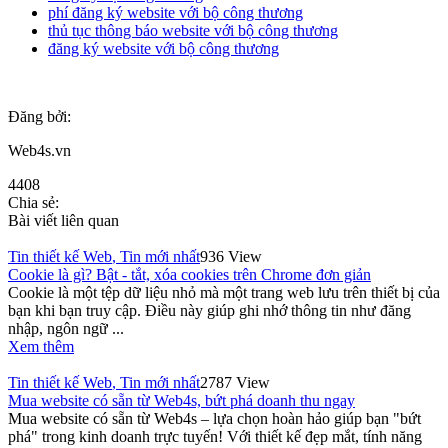
phí đăng ký website với bộ công thương
thủ tục thông báo website với bộ công thương
đăng ký website với bộ công thương
Đăng bởi:
Web4s.vn
4408
Chia sẻ:
Bài viết liên quan
Tin thiết kế Web
,
Tin mới nhất
936 View
Cookie là gì? Bật - tắt, xóa cookies trên Chrome đơn giản
Cookie là một tệp dữ liệu nhỏ mà một trang web lưu trên thiết bị của
bạn khi bạn truy cập. Điều này giúp ghi nhớ thông tin như đăng
nhập, ngôn ngữ ...
Xem thêm
Tin thiết kế Web
,
Tin mới nhất
2787 View
Mua website có sẵn từ Web4s, bứt phá doanh thu ngay
Mua website có sẵn từ Web4s – lựa chọn hoàn hảo giúp bạn "bứt
phá" trong kinh doanh trực tuyến! Với thiết kế đẹp mắt, tính năng