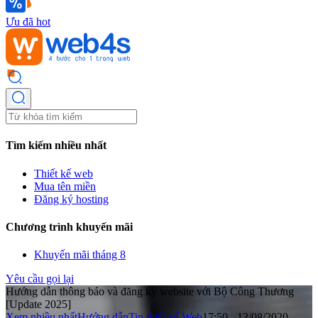
Ưu đã hot
Tìm kiếm nhiều nhất
Thiết kế web
Mua tên miền
Đăng ký hosting
Chương trình khuyến mãi
Khuyến mãi tháng 8
Yêu cầu gọi lại
Hướng dẫn thông báo và đăng ký website với Bộ Công Thương
[Update 2025]
Xem nhiều nhất
Hướng dẫn
Tin thiết kế Web
17:50 - 13/08/2020