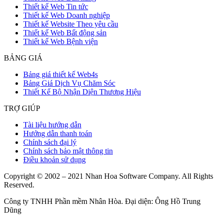
Thiết kế Web Tin tức
Thiết kế Web Doanh nghiệp
Thiết kế Website Theo yêu cầu
Thiết kế Web Bất động sản
Thiết kế Web Bệnh viện
BẢNG GIÁ
Bảng giá thiết kế Web4s
Bảng Giá Dịch Vụ Chăm Sóc
Thiết Kế Bộ Nhận Diện Thương Hiệu
TRỢ GIÚP
Tài liệu hướng dẫn
Hướng dẫn thanh toán
Chính sách đại lý
Chính sách bảo mật thông tin
Điều khoản sử dụng
Copyright © 2002 – 2021 Nhan Hoa Software Company. All Rights
Reserved.
Công ty TNHH Phần mềm Nhân Hòa. Đại diện: Ông Hồ Trung
Dũng