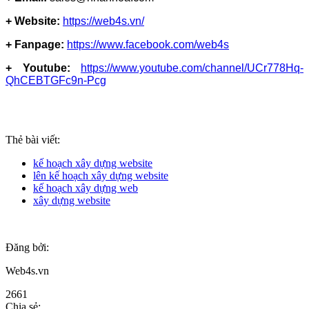
+ Website:
https://web4s.vn/
+ Fanpage:
https://www.facebook.com/web4s
+ Youtube:
https://www.youtube.com/channel/UCr778Hq-
QhCEBTGFc9n-Pcg
Thẻ bài viết:
kế hoạch xây dựng website
lên kế hoạch xây dựng website
kế hoạch xây dựng web
xây dựng website
Đăng bởi:
Web4s.vn
2661
Chia sẻ: