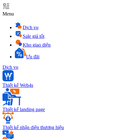
Menu
Dịch vụ
Sale giá tốt
Kho giao diện
Ưu đãi
Dịch vụ
Thiết kế Web4s
Thiết kế landing page
Thiết kế nhận diện thương hiệu