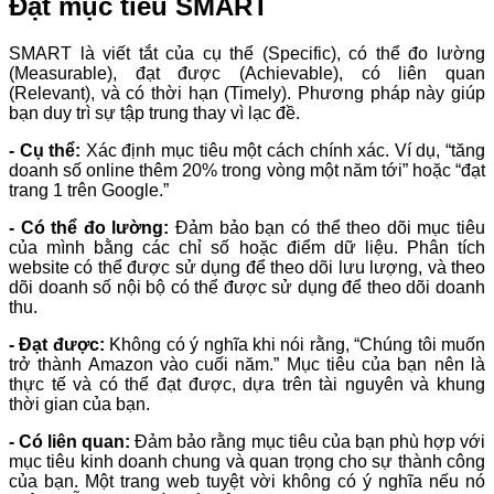
Đặt mục tiêu SMART
SMART là viết tắt của cụ thể (Specific), có thể đo lường
(Measurable), đạt được (Achievable), có liên quan
(Relevant), và có thời hạn (Timely). Phương pháp này giúp
bạn duy trì sự tập trung thay vì lạc đề.
- Cụ thể:
Xác định mục tiêu một cách chính xác. Ví dụ, “tăng
doanh số online thêm 20% trong vòng một năm tới” hoặc “đạt
trang 1 trên Google.”
- Có thể đo lường:
Đảm bảo bạn có thể theo dõi mục tiêu
của mình bằng các chỉ số hoặc điểm dữ liệu. Phân tích
website có thể được sử dụng để theo dõi lưu lượng, và theo
dõi doanh số nội bộ có thể được sử dụng để theo dõi doanh
thu.
- Đạt được:
Không có ý nghĩa khi nói rằng, “Chúng tôi muốn
trở thành Amazon vào cuối năm.” Mục tiêu của bạn nên là
thực tế và có thể đạt được, dựa trên tài nguyên và khung
thời gian của bạn.
- Có liên quan:
Đảm bảo rằng mục tiêu của bạn phù hợp với
mục tiêu kinh doanh chung và quan trọng cho sự thành công
của bạn. Một trang web tuyệt vời không có ý nghĩa nếu nó