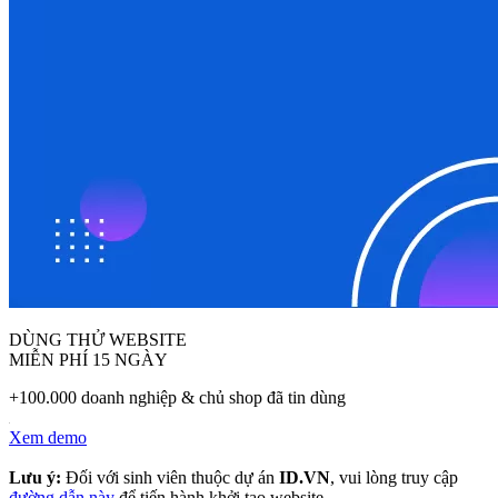
DÙNG THỬ WEBSITE
MIỄN PHÍ 15 NGÀY
+100.000 doanh nghiệp & chủ shop đã tin dùng
Xem demo
Lưu ý:
Đối với sinh viên thuộc dự án
ID.VN
, vui lòng truy cập
đường dẫn này
để tiến hành khởi tạo website.