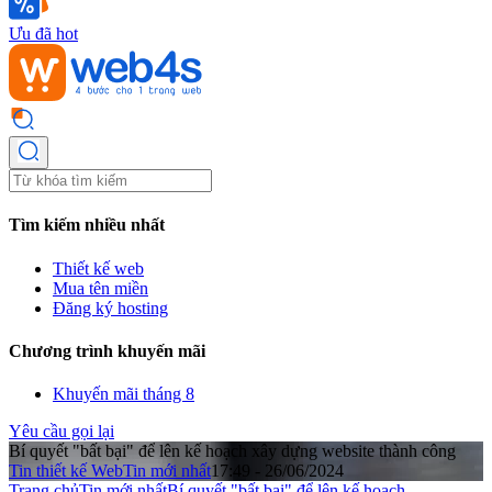
Ưu đã hot
Tìm kiếm nhiều nhất
Thiết kế web
Mua tên miền
Đăng ký hosting
Chương trình khuyến mãi
Khuyến mãi tháng 8
Yêu cầu gọi lại
Bí quyết "bất bại" để lên kế hoạch xây dựng website thành công
Tin thiết kế Web
Tin mới nhất
17:49 - 26/06/2024
Trang chủ
Tin mới nhất
Bí quyết "bất bại" để lên kế hoạch ...