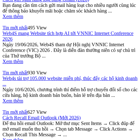
Bạn đang cần tìm cách gửi mail hàng loạt cho nhiều người cùng lúc
để thông báo khuyến mãi hoặc chăm sóc khách hàng ...
Xem thêm
Tin mới nhất
495 View
Web4S mang Website tích hợp AI tới VNNIC Internet Conference
2026
Ngày 19/06/2026, Web4S tham dự Hội nghị VNNIC Internet
Conference (VIC) 2026 . Đây là diễn đàn thường niên có sự chủ trì
của Thứ trưởng Bộ ...
Xem thêm
Tin mới nhất
930 View
Web4s tài trợ 105.000 website miễn phí, thúc đẩy các hộ kinh doanh
...
Ngày 10/6/2026, chương trình thí điểm hỗ trợ chuyển đổi số cho các
cửa hàng, hộ kinh doanh bán buôn, bán lẻ trên địa bàn ...
Xem thêm
Tin mới nhất
627 View
Cách Recall Email Outlook (Mới 2026)
Để thu hồi email Outlook: Mở thư mục Sent Items → Click đúp để
mở email muốn thu hồi → Chọn tab Message → Click Actions →
Chọn Recall This Message → ...