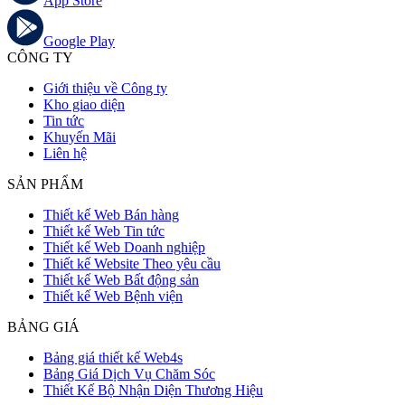
App Store
Google Play
CÔNG TY
Giới thiệu về Công ty
Kho giao diện
Tin tức
Khuyến Mãi
Liên hệ
SẢN PHẨM
Thiết kế Web Bán hàng
Thiết kế Web Tin tức
Thiết kế Web Doanh nghiệp
Thiết kế Website Theo yêu cầu
Thiết kế Web Bất động sản
Thiết kế Web Bệnh viện
BẢNG GIÁ
Bảng giá thiết kế Web4s
Bảng Giá Dịch Vụ Chăm Sóc
Thiết Kế Bộ Nhận Diện Thương Hiệu