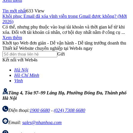
Xem thêm
Tin mới nhất
633 View
Khôi phục Email đã xóa vĩnh viễn trong Gmail được không? (Mới
2026)
Có thể, nhưng phụ thuộc vào loại tài khoản và thời gian kể từ khi
xóa. Đối với tài khoản cá nhân, cơ hội duy nhất nằm ở công cụ ...
Xem thêm
Khởi tạo Web đơn giản - Dễ vận hành - Dễ tăng trưởng doanh thu
Thiết kế Website chuyên nghiệp tại Web4s ngay
Gửi
Kết nối với Web4s
Hà Nội
Hồ Chí Minh
Vinh
Tầng 4, Tòa 97–99 Láng Hạ, Phường Đống Đa, Thành phố
Hà Nội
Điện thoại:
1900 6680
-
(024) 7308 6680
Email:
sales@nhanhoa.com