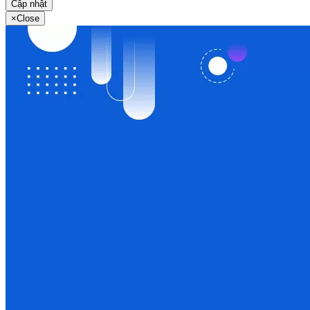
Cập nhật
×
Close