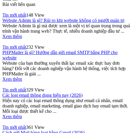
Bài viết liên quan
Tin mới nhất
148 View
Website Admin là gì? Rủi ro khi website không có người quản trị
Website Admin là gì mà được xem là một vị trí quan trọng trong quá
trình vận hành trang web? Thực tế, nhiều doanh nghiệp đầu tư ...
Xem thêm
Tin mới nhất
232 View
PHPMailer là gì? Hướng dẫn gửi email SMTP bằng PHP cho
website
Website của bạn thường xuyên thất lạc email xác thực hay đơn
hàng? Đối với các doanh nghiệp vận hành hệ thống, việc tích hợp
PHPMailer là giải ...
Xem thêm
Tin mới nhất
329 View
Các loại email thông dụng hiện nay (2026)
Hiện nay có các loại email thông dụng như email cá nhân, email
doanh nghiệp, email marketing, email giao dịch hay email tạm thời.
Mỗi loại được thiết kế cho ...
Xem thêm
Tin mới nhất
361 View
Cách gửi Mail hàng loạt bằng Gmail (2026)