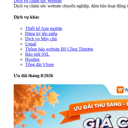
Dịch vụ chăm sóc Website
Dịch vụ chăm sóc website chuyên nghiệp, đảm bảo hoạt động ổ
Dịch vụ khác
Thiết kế App mobile
Đăng ký tên miền
Dịch vụ Máy chủ
Umail
Thông báo website Bộ Công Thương
Bảo mật SSL
Hosting
Tổng đài Vfone
Ưu đãi tháng 8/2026