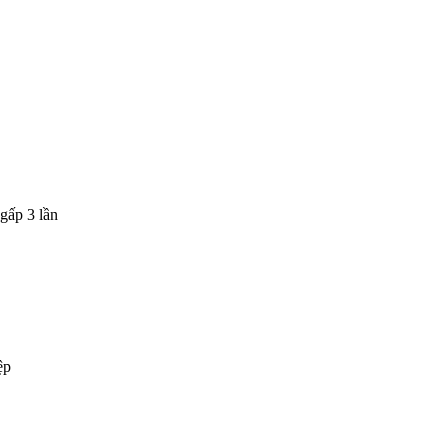
gấp 3 lần
ệp