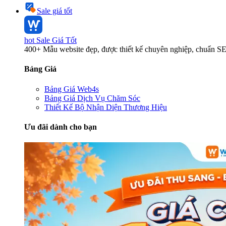
Sale giá tốt
hot
Sale Giá Tốt
400+ Mẫu website đẹp, được thiết kế chuyên nghiệp, chuẩn S
Bảng Giá
Bảng Giá Web4s
Bảng Giá Dịch Vụ Chăm Sóc
Thiết Kế Bộ Nhận Diện Thương Hiệu
Ưu đãi dành cho bạn