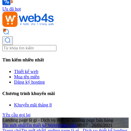
Ưu đã hot
Tìm kiếm nhiều nhất
Thiết kế web
Mua tên miền
Đăng ký hosting
Chương trình khuyến mãi
Khuyến mãi tháng 8
Yêu cầu gọi lại
Landing page là gì - Dịch vụ thiết kế landing page bán hàng
Tin mới nhất
Tin thiết kế Web
Hướng dẫn
00:07 - 26/01/2021
Trang chủ
Tin mới nhất
Landing page là gì - Dịch vụ thiết kế landing