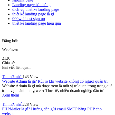
landing page
Landing page bán hàng
dịch vụ thiết kế landing page
thiết kế landing page là gì
000webhost sign up
thiết kế landing page hiệu quả
Đăng bởi:
Web4s.vn
2126
Chia sẻ:
Bài viết liên quan
Tin mới nhất
143 View
Website Admin là gì? Rủi ro khi website không có người quản trị
Website Admin là gì mà được xem là một vị trí quan trọng trong quá
trình vận hành trang web? Thực tế, nhiều doanh nghiệp đầu tư ...
Xem thêm
Tin mới nhất
228 View
PHPMailer là gì? Hướng dẫn gửi email SMTP bằng PHP cho
website