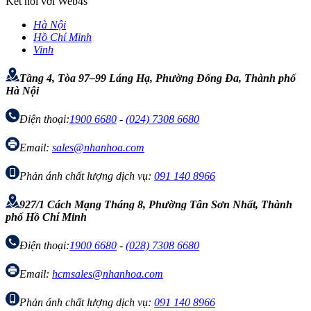
Kết nối với Web4s
Hà Nội
Hồ Chí Minh
Vinh
Tầng 4, Tòa 97–99 Láng Hạ, Phường Đống Đa, Thành phố
Hà Nội
Điện thoại:
1900 6680
-
(024) 7308 6680
Email:
sales@nhanhoa.com
Phản ánh chất lượng dịch vụ:
091 140 8966
927/1 Cách Mạng Tháng 8, Phường Tân Sơn Nhất, Thành
phố Hồ Chí Minh
Điện thoại:
1900 6680
-
(028) 7308 6680
Email:
hcmsales@nhanhoa.com
Phản ánh chất lượng dịch vụ:
091 140 8966