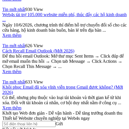
Tin mới nhất
930 View
Web4s tài trợ 105.000 website miễn phí, thúc đẩy các hộ kinh doanh
...
Ngày 10/6/2026, chương trình thí điểm hỗ trợ chuyển đổi số cho các
cửa hàng, hộ kinh doanh bán buôn, bán lẻ trên địa bàn ...
Xem thêm
Tin mới nhất
626 View
Cách Recall Email Outlook (Mới 2026)
Để thu hồi email Outlook: Mở thư mục Sent Items → Click đúp để
mở email muốn thu hồi → Chọn tab Message → Click Actions →
Chọn Recall This Message → ...
Xem thêm
Tin mới nhất
633 View
Khôi phục Email đã xóa vĩnh viễn trong Gmail được không? (Mới
2026)
Có thể, nhưng phụ thuộc vào loại tài khoản và thời gian kể từ khi
xóa. Đối với tài khoản cá nhân, cơ hội duy nhất nằm ở công cụ ...
Xem thêm
Khởi tạo Web đơn giản - Dễ vận hành - Dễ tăng trưởng doanh thu
Thiết kế Website chuyên nghiệp tại Web4s ngay
Gửi