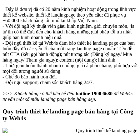
- Đây là đơn vị đã có 20 năm kinh nghiệm hoạt động trong lĩnh vực
thiết kế website, thiết kế landingpage theo yêu cầu; đã phục vụ
+60.000 khách hàng lớn nhỏ tại khắp Việt Nam.
- Với đội ngũ kỹ thuật viên giàu kinh nghiệm, giỏi chuyên môn, 4s
tự tin có thể đưa đến cho khách hàng những giải pháp tối ưu nhất
giúp bạn kinh doanh hiệu quả.
- Đội ngũ thiết kế tại Web4s đảm bảo thiết kế landing page của bạn
luôn đầy đủ các yếu tố của một trang landing page chuẩn: Tiêu đề;
nút CTA (kêu gọi hành động); nút tương tác (Đăng ký ngay/ Mua
hàng ngay/ Tham gia ngay); content (nội dung); hình ảnh.
- Thời gian hoàn thành nhanh chóng; giá cả phải chăng, phù hợp với
mọi đối tượng người sử dụng.
- Chế độ bảo hành trọn đời.
- Đội ngũ support, chăm sóc khách hàng 24/7.
>>> Khách hàng có thể liên hệ đến
hotline 1900 6680
để Web4s
tư vấn một số mẫu landing page bán hàng đẹp.
Quy trình thiết kế landing page bán hàng tại Công
ty Web4s