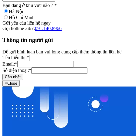
Bạn đang ở khu vực nào ?
*
Hà Nội
Hồ Chí Minh
Gửi yêu cầu liên hệ ngay
Gọi hotline 24/7:
091.140.8966
Thông tin người gửi
Để gửi bình luận bạn vui lòng cung cấp thêm thông tin liên hệ
Tên hiển thị:
*
Email:
*
Số điện thoại:
*
Cập nhật
×
Close