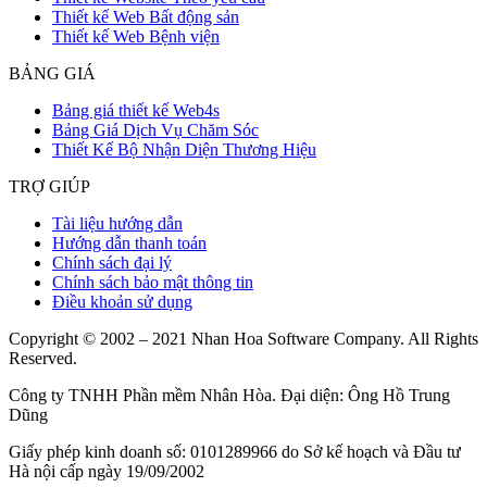
Thiết kế Web Bất động sản
Thiết kế Web Bệnh viện
BẢNG GIÁ
Bảng giá thiết kế Web4s
Bảng Giá Dịch Vụ Chăm Sóc
Thiết Kế Bộ Nhận Diện Thương Hiệu
TRỢ GIÚP
Tài liệu hướng dẫn
Hướng dẫn thanh toán
Chính sách đại lý
Chính sách bảo mật thông tin
Điều khoản sử dụng
Copyright © 2002 – 2021 Nhan Hoa Software Company. All Rights
Reserved.
Công ty TNHH Phần mềm Nhân Hòa. Đại diện: Ông Hồ Trung
Dũng
Giấy phép kinh doanh số: 0101289966 do Sở kế hoạch và Đầu tư
Hà nội cấp ngày 19/09/2002