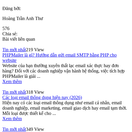
Đăng bởi:
Hoàng Trần Anh Thư
576
Chia sẻ:
Bài viết liên quan
Tin mới nhất
219 View
PHPMailer là gì? Hướng dẫn gửi email SMTP bằng PHP cho
website
Website của bạn thường xuyên thất lạc email xác thực hay đơn
hàng? Đối với các doanh nghiệp vận hành hệ thống, việc tích hợp
PHPMailer là giải ...
Xem thêm
Tin mới nhất
318 View
Các loại email thông dụng hiện nay (2026)
Hiện nay có các loại email thông dụng như email cá nhân, email
doanh nghiệp, email marketing, email giao dịch hay email tạm thời.
Mỗi loại được thiết kế cho ...
Xem thêm
Tin mới nhất
349 View