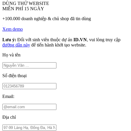
DÙNG THỬ WEBSITE
MIỄN PHÍ 15 NGÀY
+100.000 doanh nghiệp & chủ shop đã tin dùng
Xem demo
Lưu ý:
Đối với sinh viên thuộc dự án
ID.VN
, vui lòng truy cập
đường dẫn này
để tiến hành khởi tạo website.
Họ và tên
Số điện thoại
Email:
Địa chỉ