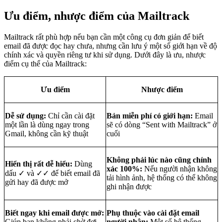
Ưu điểm, nhược điểm của Mailtrack
Mailtrack rất phù hợp nếu bạn cần một công cụ đơn giản để biết
email đã được đọc hay chưa, nhưng cần lưu ý một số giới hạn về độ
chính xác và quyền riêng tư khi sử dụng. Dưới đây là ưu, nhược
điểm cụ thể của Mailtrack:
Ưu điểm
Nhược điểm
Dễ sử dụng:
Chỉ cần cài đặt
Bản miễn phí có giới hạn:
Email
một lần là dùng ngay trong
sẽ có dòng “Sent with Mailtrack” ở
Gmail, không cần kỹ thuật
cuối
Không phải lúc nào cũng chính
Hiển thị rất dễ hiểu:
Dùng
xác 100%:
Nếu người nhận không
dấu ✓ và ✓✓ để biết email đã
tải hình ảnh, hệ thống có thể không
gửi hay đã được mở
ghi nhận được
Biết ngay khi email được mở:
Phụ thuộc vào cài đặt email
Giúp bạn không phải chờ đợi
người nhận:
Một số hệ thống