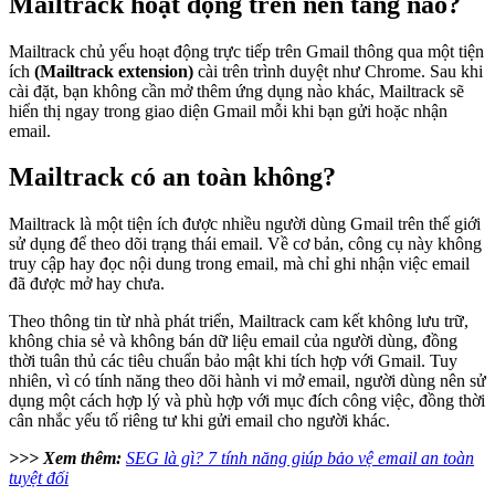
Mailtrack hoạt động trên nền tảng nào?
Mailtrack chủ yếu hoạt động trực tiếp trên Gmail thông qua một tiện
ích
(Mailtrack extension)
cài trên trình duyệt như Chrome. Sau khi
cài đặt, bạn không cần mở thêm ứng dụng nào khác, Mailtrack sẽ
hiển thị ngay trong giao diện Gmail mỗi khi bạn gửi hoặc nhận
email.
Mailtrack có an toàn không?
Mailtrack là một tiện ích được nhiều người dùng Gmail trên thế giới
sử dụng để theo dõi trạng thái email. Về cơ bản, công cụ này không
truy cập hay đọc nội dung trong email, mà chỉ ghi nhận việc email
đã được mở hay chưa.
Theo thông tin từ nhà phát triển, Mailtrack cam kết không lưu trữ,
không chia sẻ và không bán dữ liệu email của người dùng, đồng
thời tuân thủ các tiêu chuẩn bảo mật khi tích hợp với Gmail. Tuy
nhiên, vì có tính năng theo dõi hành vi mở email, người dùng nên sử
dụng một cách hợp lý và phù hợp với mục đích công việc, đồng thời
cân nhắc yếu tố riêng tư khi gửi email cho người khác.
>>> Xem thêm:
SEG là gì? 7 tính năng giúp bảo vệ email an toàn
tuyệt đối