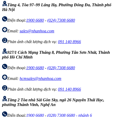
Tầng 4, Tòa 97–99 Láng Hạ, Phường Đống Đa, Thành phố
Hà Nội
Điện thoại:
1900 6680
-
(024) 7308 6680
Email:
sales@nhanhoa.com
Phản ánh chất lượng dịch vụ:
091 140 8966
927/1 Cách Mạng Tháng 8, Phường Tân Sơn Nhất, Thành
phố Hồ Chí Minh
Điện thoại:
1900 6680
-
(028) 7308 6680
Email:
hcmsales@nhanhoa.com
Phản ánh chất lượng dịch vụ:
091 140 8966
Tầng 2 Tòa nhà Sài Gòn Sky, ngõ 26 Nguyễn Thái Học,
phường Thành Vinh, Nghệ An
Điện thoại:
1900 6680
-
(028) 7308 6680 - nhánh 6