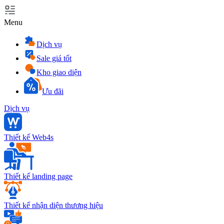
Menu
Dịch vụ
Sale giá tốt
Kho giao diện
Ưu đãi
Dịch vụ
Thiết kế Web4s
Thiết kế landing page
Thiết kế nhận diện thương hiệu