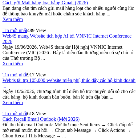
Cách gửi Mail hàng loạt bằng Gmail (2026)
Bạn đang cần tìm cách gửi mail hàng loạt cho nhiều người cùng lúc
để thông báo khuyến mãi hoặc chăm sóc khách hàng ...
Xem thêm
Tin mới nhất
489 View
Web4S mang Website tích hợp AI tới VNNIC Internet Conference
2026
Ngày 19/06/2026, Web4S tham dự Hội nghị VNNIC Internet
Conference (VIC) 2026 . Đây là diễn đàn thường niên có sự chủ trì
của Thứ trưởng Bộ ...
Xem thêm
Tin mới nhất
917 View
Web4s tài trợ 105.000 website miễn phí, thúc đẩy các hộ kinh doanh
...
Ngày 10/6/2026, chương trình thí điểm hỗ trợ chuyển đổi số cho các
cửa hàng, hộ kinh doanh bán buôn, bán lẻ trên địa bàn ...
Xem thêm
Tin mới nhất
618 View
Cách Recall Email Outlook (Mới 2026)
Để thu hồi email Outlook: Mở thư mục Sent Items → Click đúp để
mở email muốn thu hồi → Chọn tab Message → Click Actions →
Chọn Recall This Message → ...