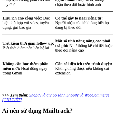
hay đoán
chặn theo dõi hoặc hình ảnh
Hữu ích cho công việc:
Đặc
Có thể gây lo ngại riêng tư:
biệt phù hợp với sales, tuyển
Người nhận có thể không biết họ
dụng, gửi báo giá
đang bị theo dõi
Một số tính năng nâng cao phải
Tiết kiệm thời gian follow-up:
trả phí:
Như thống kê chi tiết hoặc
Biết thời điểm nên liên hệ lại
theo dõi nâng cao
Không cần học thêm phần
Cần cài tiện ích trên trình duyệt:
mềm mới:
Hoạt động ngay
Không dùng được nếu không cài
trong Gmail
extension
>>> Xem thêm:
Shopify là gì? So sánh Shopify và WooCommerce
[CHI TIẾT]
Ai nên sử dụng Mailtrack?