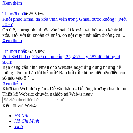
Xem thêm
Tin mới nhất
625 View
Khôi phục Email đã xóa vĩnh viễn trong Gmail được không? (Mới
2026)
Có thể, nhưng phụ thuộc vào loại tài khoản và thời gian kể từ khi
xóa. Đối với tài khoản cá nhân, cơ hội duy nhất nằm ở công cụ ...
Xem thêm
Tin mới nhất
567 View
Port SMTP là gì? Nên chọn cổng 25, 465 hay 587 để không bị
spam
Bạn đang cấu hình email cho website hoặc ứng dụng nhưng hệ
thống liên tục báo lỗi kết nối? Bạn bối rối không biết nên điền con
số nào vào ô " ...
Xem thêm
Khởi tạo Web đơn giản - Dễ vận hành - Dễ tăng trưởng doanh thu
Thiết kế Website chuyên nghiệp tại Web4s ngay
Gửi
Kết nối với Web4s
Hà Nội
Hồ Chí Minh
Vinh