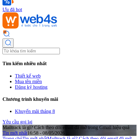
Ưu đã hot
Tìm kiếm nhiều nhất
Thiết kế web
Mua tên miền
Đăng ký hosting
Chương trình khuyến mãi
Khuyến mãi tháng 8
Yêu cầu gọi lại
Mailtrack là gì? Cách theo dõi email đã mở trong Gmail hiệu quả
Tin mới nhất
16:58 - 08/05/2026
Trang chủ
Tin mới nhất
Mailtrack là gì? Cách theo dõi email đã mở ...