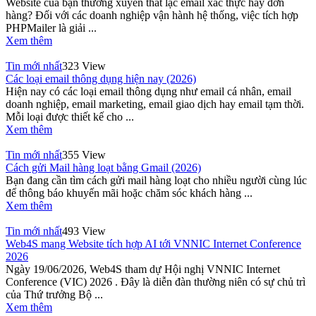
Website của bạn thường xuyên thất lạc email xác thực hay đơn
hàng? Đối với các doanh nghiệp vận hành hệ thống, việc tích hợp
PHPMailer là giải ...
Xem thêm
Tin mới nhất
323 View
Các loại email thông dụng hiện nay (2026)
Hiện nay có các loại email thông dụng như email cá nhân, email
doanh nghiệp, email marketing, email giao dịch hay email tạm thời.
Mỗi loại được thiết kế cho ...
Xem thêm
Tin mới nhất
355 View
Cách gửi Mail hàng loạt bằng Gmail (2026)
Bạn đang cần tìm cách gửi mail hàng loạt cho nhiều người cùng lúc
để thông báo khuyến mãi hoặc chăm sóc khách hàng ...
Xem thêm
Tin mới nhất
493 View
Web4S mang Website tích hợp AI tới VNNIC Internet Conference
2026
Ngày 19/06/2026, Web4S tham dự Hội nghị VNNIC Internet
Conference (VIC) 2026 . Đây là diễn đàn thường niên có sự chủ trì
của Thứ trưởng Bộ ...
Xem thêm