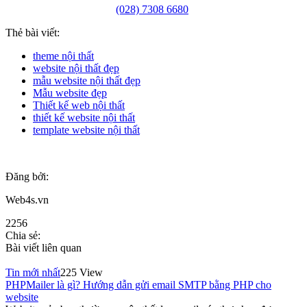
(028) 7308 6680
Thẻ bài viết:
theme nội thất
website nội thất đẹp
mẫu website nội thất đẹp
Mẫu website đẹp
Thiết kế web nội thất
thiết kế website nội thất
template website nội thất
Đăng bởi:
Web4s.vn
2256
Chia sẻ:
Bài viết liên quan
Tin mới nhất
225 View
PHPMailer là gì? Hướng dẫn gửi email SMTP bằng PHP cho
website