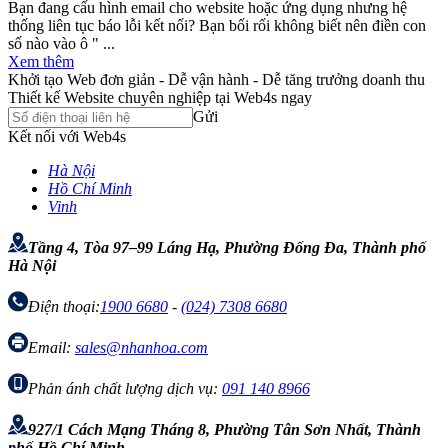
Bạn đang cấu hình email cho website hoặc ứng dụng nhưng hệ
thống liên tục báo lỗi kết nối? Bạn bối rối không biết nên điền con
số nào vào ô " ...
Xem thêm
Khởi tạo Web đơn giản - Dễ vận hành - Dễ tăng trưởng doanh thu
Thiết kế Website chuyên nghiệp tại Web4s ngay
Gửi
Kết nối với Web4s
Hà Nội
Hồ Chí Minh
Vinh
Tầng 4, Tòa 97–99 Láng Hạ, Phường Đống Đa, Thành phố
Hà Nội
Điện thoại:
1900 6680
-
(024) 7308 6680
Email:
sales@nhanhoa.com
Phản ánh chất lượng dịch vụ:
091 140 8966
927/1 Cách Mạng Tháng 8, Phường Tân Sơn Nhất, Thành
phố Hồ Chí Minh