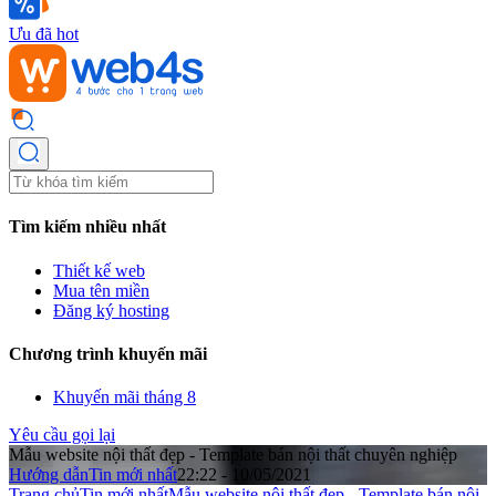
Ưu đã hot
Tìm kiếm nhiều nhất
Thiết kế web
Mua tên miền
Đăng ký hosting
Chương trình khuyến mãi
Khuyến mãi tháng 8
Yêu cầu gọi lại
Mẫu website nội thất đẹp - Template bán nội thất chuyên nghiệp
Hướng dẫn
Tin mới nhất
22:22 - 10/05/2021
Trang chủ
Tin mới nhất
Mẫu website nội thất đẹp - Template bán nội