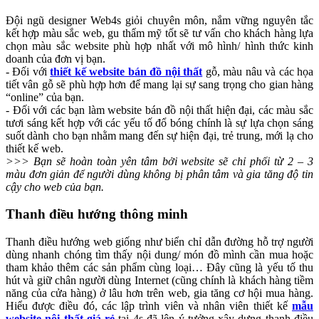
Đội ngũ designer Web4s giỏi chuyên môn, nắm vững nguyên tắc
kết hợp màu sắc web, gu thẩm mỹ tốt sẽ tư vấn cho khách hàng lựa
chọn màu sắc website phù hợp nhất với mô hình/ hình thức kinh
doanh của đơn vị bạn.
- Đối với
thiết kế website bán đồ nội thất
gỗ, màu nâu và các họa
tiết vân gỗ sẽ phù hợp hơn để mang lại sự sang trọng cho gian hàng
“online” của bạn.
- Đối với các bạn làm website bán đồ nội thất hiện đại, các màu sắc
tươi sáng kết hợp với các yếu tố đổ bóng chính là sự lựa chọn sáng
suốt dành cho bạn nhằm mang đến sự hiện đại, trẻ trung, mới lạ cho
thiết kế web.
>>> Bạn sẽ hoàn toàn yên tâm bởi website sẽ chỉ phối từ 2 – 3
màu đơn giản để người dùng không bị phân tâm và gia tăng độ tin
cậy cho web của bạn.
Thanh điều hướng thông minh
Thanh điều hướng web giống như biển chỉ dẫn đường hỗ trợ người
dùng nhanh chóng tìm thấy nội dung/ món đồ mình cần mua hoặc
tham khảo thêm các sản phẩm cùng loại… Đây cũng là yếu tố thu
hút và giữ chân người dùng Internet (cũng chính là khách hàng tiềm
năng của cửa hàng) ở lâu hơn trên web, gia tăng cơ hội mua hàng.
Hiểu được điều đó, các lập trình viên và nhân viên thiết kế
mẫu
website nội thất giá rẻ
tại 4s đã lên ý tưởng xây dựng thanh điều