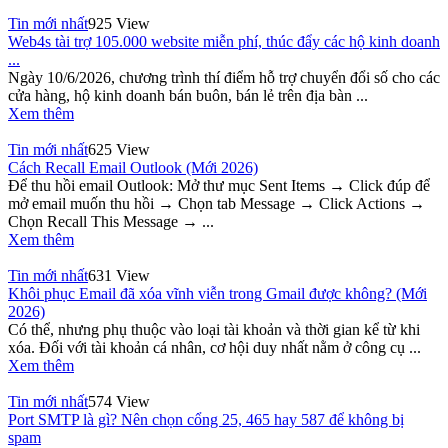
Tin mới nhất
925 View
Web4s tài trợ 105.000 website miễn phí, thúc đẩy các hộ kinh doanh
...
Ngày 10/6/2026, chương trình thí điểm hỗ trợ chuyển đổi số cho các
cửa hàng, hộ kinh doanh bán buôn, bán lẻ trên địa bàn ...
Xem thêm
Tin mới nhất
625 View
Cách Recall Email Outlook (Mới 2026)
Để thu hồi email Outlook: Mở thư mục Sent Items → Click đúp để
mở email muốn thu hồi → Chọn tab Message → Click Actions →
Chọn Recall This Message → ...
Xem thêm
Tin mới nhất
631 View
Khôi phục Email đã xóa vĩnh viễn trong Gmail được không? (Mới
2026)
Có thể, nhưng phụ thuộc vào loại tài khoản và thời gian kể từ khi
xóa. Đối với tài khoản cá nhân, cơ hội duy nhất nằm ở công cụ ...
Xem thêm
Tin mới nhất
574 View
Port SMTP là gì? Nên chọn cổng 25, 465 hay 587 để không bị
spam