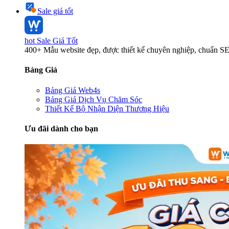
Sale giá tốt
hot
Sale Giá Tốt
400+ Mẫu website đẹp, được thiết kế chuyên nghiệp, chuẩn S
Bảng Giá
Bảng Giá Web4s
Bảng Giá Dịch Vụ Chăm Sóc
Thiết Kế Bộ Nhận Diện Thương Hiệu
Ưu đãi dành cho bạn