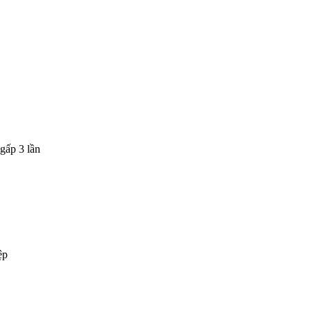
gấp 3 lần
ệp