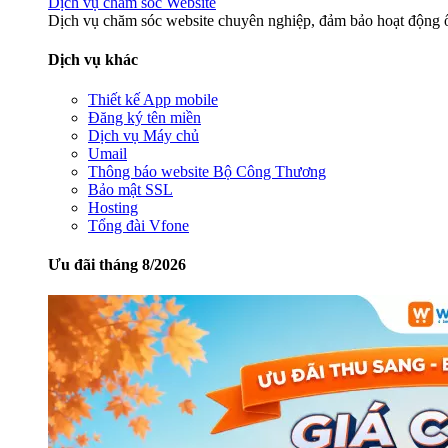
Dịch vụ chăm sóc Website
Dịch vụ chăm sóc website chuyên nghiệp, đảm bảo hoạt động ổ
Dịch vụ khác
Thiết kế App mobile
Đăng ký tên miền
Dịch vụ Máy chủ
Umail
Thông báo website Bộ Công Thương
Bảo mật SSL
Hosting
Tổng đài Vfone
Ưu đãi tháng 8/2026