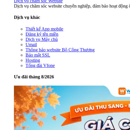
Dịch vụ chăm sóc Website
Dịch vụ chăm sóc website chuyên nghiệp, đảm bảo hoạt động ổ
Dịch vụ khác
Thiết kế App mobile
Đăng ký tên miền
Dịch vụ Máy chủ
Umail
Thông báo website Bộ Công Thương
Bảo mật SSL
Hosting
Tổng đài Vfone
Ưu đãi tháng 8/2026