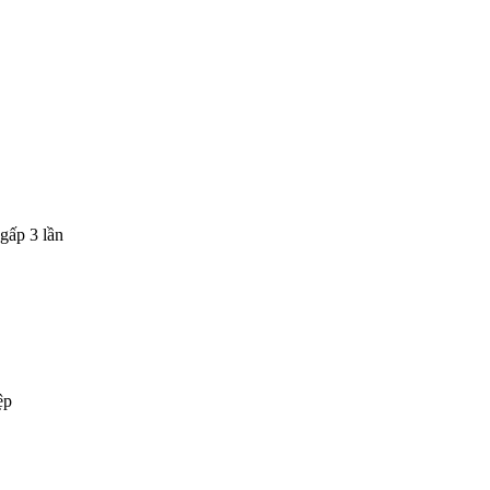
gấp 3 lần
ệp