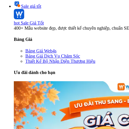
Sale giá tốt
hot
Sale Giá Tốt
400+ Mẫu website đẹp, được thiết kế chuyên nghiệp, chuẩn S
Bảng Giá
Bảng Giá Web4s
Bảng Giá Dịch Vụ Chăm Sóc
Thiết Kế Bộ Nhận Diện Thương Hiệu
Ưu đãi dành cho bạn