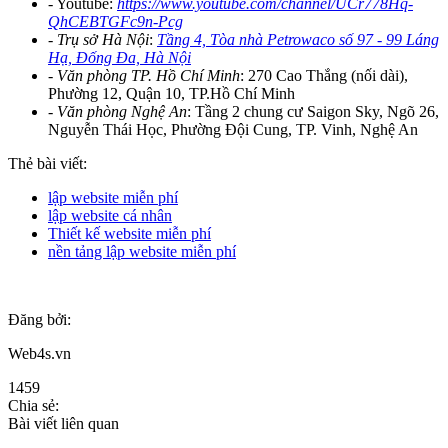
- Youtube:
https://www.youtube.com/channel/UCr778Hq-
QhCEBTGFc9n-Pcg
- Trụ sở Hà Nội
:
Tầng 4, Tòa nhà Petrowaco số 97 - 99 Láng
Hạ, Đống Đa, Hà Nội
- Văn phòng TP. Hồ Chí Minh
: 270 Cao Thắng (nối dài),
Phường 12, Quận 10, TP.Hồ Chí Minh
- Văn phòng Nghệ An
: Tầng 2 chung cư Saigon Sky, Ngõ 26,
Nguyễn Thái Học, Phường Đội Cung, TP. Vinh, Nghệ An
Thẻ bài viết:
lập website miễn phí
lập website cá nhân
Thiết kế website miễn phí
nền tảng lập website miễn phí
Đăng bởi:
Web4s.vn
1459
Chia sẻ:
Bài viết liên quan