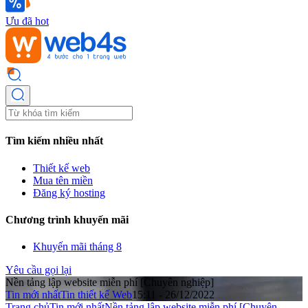
Ưu đã hot
Tìm kiếm nhiều nhất
Thiết kế web
Mua tên miền
Đăng ký hosting
Chương trình khuyến mãi
Khuyến mãi tháng 8
Yêu cầu gọi lại
Nền tảng lập website miễn phí [Chuyên nghiệp]
Tin mới nhất
Tin thiết kế Web
15:11 - 26/12/2022
Trang chủ
Tin mới nhất
Nền tảng lập website miễn phí [Chuyên