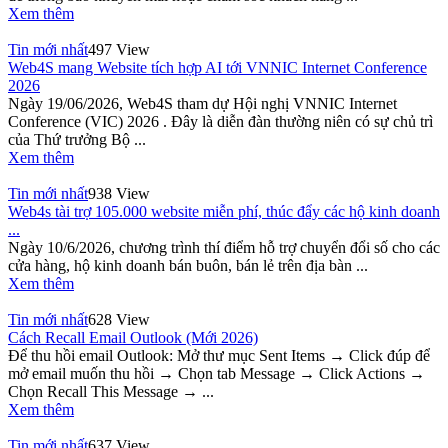
Xem thêm
Tin mới nhất
497 View
Web4S mang Website tích hợp AI tới VNNIC Internet Conference
2026
Ngày 19/06/2026, Web4S tham dự Hội nghị VNNIC Internet
Conference (VIC) 2026 . Đây là diễn đàn thường niên có sự chủ trì
của Thứ trưởng Bộ ...
Xem thêm
Tin mới nhất
938 View
Web4s tài trợ 105.000 website miễn phí, thúc đẩy các hộ kinh doanh
...
Ngày 10/6/2026, chương trình thí điểm hỗ trợ chuyển đổi số cho các
cửa hàng, hộ kinh doanh bán buôn, bán lẻ trên địa bàn ...
Xem thêm
Tin mới nhất
628 View
Cách Recall Email Outlook (Mới 2026)
Để thu hồi email Outlook: Mở thư mục Sent Items → Click đúp để
mở email muốn thu hồi → Chọn tab Message → Click Actions →
Chọn Recall This Message → ...
Xem thêm
Tin mới nhất
637 View