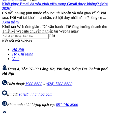
Khôi phục Email đã xóa vĩnh viễn trong Gmail được không? (Mới
2026)
Có thể, nhưng phụ thuộc vào loại tài khoản và thời gian kể từ khi
xóa. Đối với tài khoản cá nhân, cơ hội duy nhất nằm ở công cụ ...
Xem thêm
Khởi tạo Web đơn giản - Dễ vận hành - Dễ tăng trưởng doanh thu
Thiết kế Website chuyên nghiệp tại Web4s ngay
Gửi
Kết nối với Web4s
Hà Nội
Hồ Chí Minh
Vinh
Tầng 4, Tòa 97–99 Láng Hạ, Phường Đống Đa, Thành phố
Hà Nội
Điện thoại:
1900 6680
-
(024) 7308 6680
Email:
sales@nhanhoa.com
Phản ánh chất lượng dịch vụ:
091 140 8966