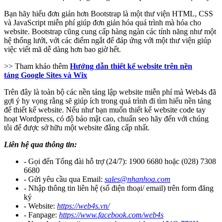
Bạn hãy hiểu đơn giản hơn Bootstrap là một thư viện HTML, CSS
và JavaScript miễn phí giúp đơn giản hóa quá trình mà hóa cho
website. Bootstrap cũng cung cấp hàng ngàn các tính năng như một
hệ thống lưới, với các điểm ngắt để đáp ứng với một thư viện giúp
việc viết mã dễ dàng hơn bao giờ hết.
>> Tham khảo thêm
Hướng dẫn thiết kế website trên nền
tảng Google Sites và Wix
Trên đây là toàn bộ các nền tảng lập website miễn phí mà Web4s đã
gợi ý hy vọng rằng sẽ giúp ích trong quả trình đi tìm hiểu nền tảng
để thiết kế website. Nếu như bạn muốn thiết kế website code tay
hoạt Wordpress, có độ bảo mật cao, chuẩn seo hãy đến với chúng
tôi để được sở hữu một website đẳng cấp nhất.
Liên hệ qua thông tin:
- Gọi đến Tổng đài hỗ trợ (24/7): 1900 6680 hoặc (028) 7308
6680
- Gửi yêu cầu qua Email:
sales@nhanhoa.com
- Nhập thông tin liên hệ (số điện thoại/ email) trên form đăng
ký
- Website:
https://web4s.vn/
- Fanpage:
https://www.facebook.com/web4s