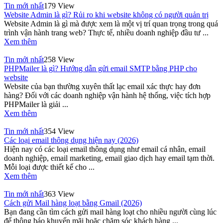
Tin mới nhất
179 View
Website Admin là gì? Rủi ro khi website không có người quản trị
Website Admin là gì mà được xem là một vị trí quan trọng trong quá
trình vận hành trang web? Thực tế, nhiều doanh nghiệp đầu tư ...
Xem thêm
Tin mới nhất
258 View
PHPMailer là gì? Hướng dẫn gửi email SMTP bằng PHP cho
website
Website của bạn thường xuyên thất lạc email xác thực hay đơn
hàng? Đối với các doanh nghiệp vận hành hệ thống, việc tích hợp
PHPMailer là giải ...
Xem thêm
Tin mới nhất
354 View
Các loại email thông dụng hiện nay (2026)
Hiện nay có các loại email thông dụng như email cá nhân, email
doanh nghiệp, email marketing, email giao dịch hay email tạm thời.
Mỗi loại được thiết kế cho ...
Xem thêm
Tin mới nhất
363 View
Cách gửi Mail hàng loạt bằng Gmail (2026)
Bạn đang cần tìm cách gửi mail hàng loạt cho nhiều người cùng lúc
để thông báo khuyến mãi hoặc chăm sóc khách hàng ...