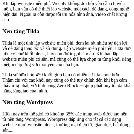
Khi lập website miễn phí, Weebly không đòi hỏi yêu cầu chuyên
môn, bạn vẫn có thể thiết lập website một cách dễ dàng, công nghệ
hiện đại. Ngoài ra còn được tối ưu hóa hình ảnh, video chất lượng
cao.
Nền tảng Tilda
Tilda là một tình lập website miễn phí, đem lại rất nhiều sự tiện lợi
và dễ dàng thao tác và sử dụng. Lập website miễn phí trên Tilda dựa
trên cơ chứ khối block, hay còn được gọi là mẫu. Khi bạn lập
website miễn phí có sẵn, mà cũng có thể lựa chọn ra từng khối riêng
biệt,m đáp ứng với mọi yêu cầu của bạn.
Tilda sở hữu hơn 450 khối giúp bạn có nhiều sự lựa chọn hơn.
Thậm chí với các khối này cũng có thể tùy chỉnh đến khi bạn cảm
thấy ưng nhất, với tính năng Zero Block sẽ giúp phát huy tối đa khả
năng sáng tạo của minh.
Nền tảng Wordpress
Hiện nay trên thế giới có khoảng 35% các trang web được tạo nên
từ nền tảng Wordpress. Wordpress đáp ứng cho tất cả các dạng
website như: website block, thương mại điện tử, giáo dục, bất động
sản,...