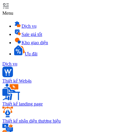
Menu
Dịch vụ
Sale giá tốt
Kho giao diện
Ưu đãi
Dịch vụ
Thiết kế Web4s
Thiết kế landing page
Thiết kế nhận diện thương hiệu