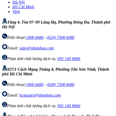
Hà Nội
Hồ Chí Minh
Vinh
Tầng 4, Tòa 97–99 Láng Hạ, Phường Đống Đa, Thành phố
Hà Nội
Điện thoại:
1900 6680
-
(024) 7308 6680
Email:
sales@nhanhoa.com
Phản ánh chất lượng dịch vụ:
091 140 8966
927/1 Cách Mạng Tháng 8, Phường Tân Sơn Nhất, Thành
phố Hồ Chí Minh
Điện thoại:
1900 6680
-
(028) 7308 6680
Email:
hcmsales@nhanhoa.com
Phản ánh chất lượng dịch vụ:
091 140 8966