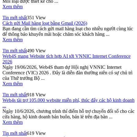
Mỗi loại được thiết kế cho ...
Xem thêm
Tin mới nhất
351 View
Cách gửi Mail hàng loạt bằng Gmail (2026)
Bạn đang cần tìm cách gửi mail hàng loạt cho nhiều người cùng lúc
để thông báo khuyến mãi hoặc chăm sóc khách hàng ...
Xem thêm
Tin mới nhất
490 View
Web4S mang Website tích hợp AI tới VNNIC Internet Conference
2026
Ngày 19/06/2026, Web4S tham dự Hội nghị VNNIC Internet
Conference (VIC) 2026 . Đây là diễn đàn thường niên có sự chủ trì
của Thứ trưởng Bộ ...
Xem thêm
Tin mới nhất
918 View
Web4s tài trợ 105.000 website miễn phí, thúc đẩy các hộ kinh doanh
...
Ngày 10/6/2026, chương trình thí điểm hỗ trợ chuyển đổi số cho các
cửa hàng, hộ kinh doanh bán buôn, bán lẻ trên địa bàn ...
Xem thêm
Tin mới nhất
619 View