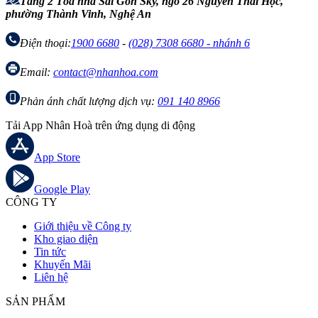
Tầng 2 Tòa nhà Sài Gòn Sky, ngõ 26 Nguyễn Thái Học,
phường Thành Vinh, Nghệ An
Điện thoại:
1900 6680
-
(028) 7308 6680 - nhánh 6
Email:
contact@nhanhoa.com
Phản ánh chất lượng dịch vụ:
091 140 8966
Tải App Nhân Hoà trên ứng dụng di động
App Store
Google Play
CÔNG TY
Giới thiệu về Công ty
Kho giao diện
Tin tức
Khuyến Mãi
Liên hệ
SẢN PHẨM