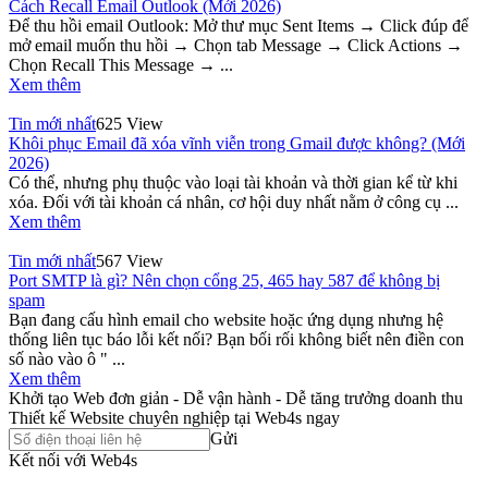
Cách Recall Email Outlook (Mới 2026)
Để thu hồi email Outlook: Mở thư mục Sent Items → Click đúp để
mở email muốn thu hồi → Chọn tab Message → Click Actions →
Chọn Recall This Message → ...
Xem thêm
Tin mới nhất
625 View
Khôi phục Email đã xóa vĩnh viễn trong Gmail được không? (Mới
2026)
Có thể, nhưng phụ thuộc vào loại tài khoản và thời gian kể từ khi
xóa. Đối với tài khoản cá nhân, cơ hội duy nhất nằm ở công cụ ...
Xem thêm
Tin mới nhất
567 View
Port SMTP là gì? Nên chọn cổng 25, 465 hay 587 để không bị
spam
Bạn đang cấu hình email cho website hoặc ứng dụng nhưng hệ
thống liên tục báo lỗi kết nối? Bạn bối rối không biết nên điền con
số nào vào ô " ...
Xem thêm
Khởi tạo Web đơn giản - Dễ vận hành - Dễ tăng trưởng doanh thu
Thiết kế Website chuyên nghiệp tại Web4s ngay
Gửi
Kết nối với Web4s