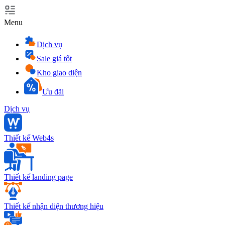
Menu
Dịch vụ
Sale giá tốt
Kho giao diện
Ưu đãi
Dịch vụ
Thiết kế Web4s
Thiết kế landing page
Thiết kế nhận diện thương hiệu