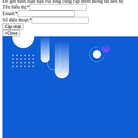
Để gửi bình luận bạn vui lòng cung cấp thêm thông tin liên hệ
Tên hiển thị:
*
Email:
*
Số điện thoại:
*
Cập nhật
×
Close