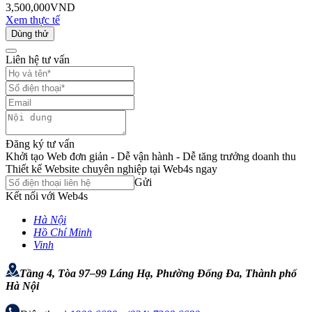
3,500,000
VND
Xem thực tế
Dùng thử
Liên hệ tư vấn
Đăng ký tư vấn
Khởi tạo Web đơn giản - Dễ vận hành - Dễ tăng trưởng doanh thu
Thiết kế Website chuyên nghiệp tại Web4s ngay
Gửi
Kết nối với Web4s
Hà Nội
Hồ Chí Minh
Vinh
Tầng 4, Tòa 97–99 Láng Hạ, Phường Đống Đa, Thành phố
Hà Nội