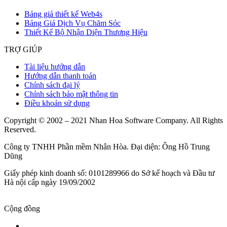
Bảng giá thiết kế Web4s
Bảng Giá Dịch Vụ Chăm Sóc
Thiết Kế Bộ Nhận Diện Thương Hiệu
TRỢ GIÚP
Tài liệu hướng dẫn
Hướng dẫn thanh toán
Chính sách đại lý
Chính sách bảo mật thông tin
Điều khoản sử dụng
Copyright © 2002 – 2021 Nhan Hoa Software Company. All Rights
Reserved.
Công ty TNHH Phần mềm Nhân Hòa. Đại diện: Ông Hồ Trung
Dũng
Giấy phép kinh doanh số: 0101289966 do Sở kế hoạch và Đầu tư
Hà nội cấp ngày 19/09/2002
Cộng đồng