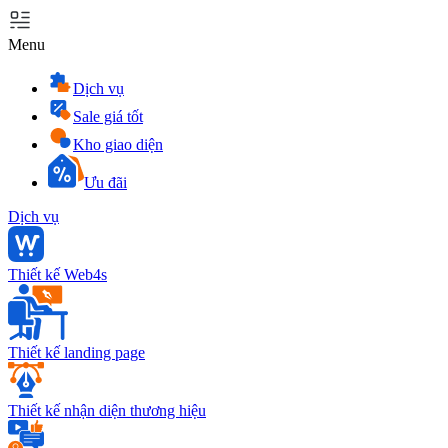
Menu
Dịch vụ
Sale giá tốt
Kho giao diện
Ưu đãi
Dịch vụ
Thiết kế Web4s
Thiết kế landing page
Thiết kế nhận diện thương hiệu