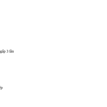
gấp 3 lần
ệp