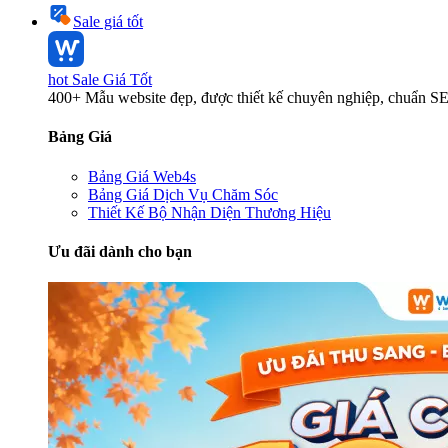
Sale giá tốt
hot
Sale Giá Tốt
400+ Mẫu website đẹp, được thiết kế chuyên nghiệp, chuẩn S
Bảng Giá
Bảng Giá Web4s
Bảng Giá Dịch Vụ Chăm Sóc
Thiết Kế Bộ Nhận Diện Thương Hiệu
Ưu đãi dành cho bạn