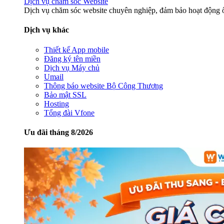
Dịch vụ chăm sóc Website
Dịch vụ chăm sóc website chuyên nghiệp, đảm bảo hoạt động ổ
Dịch vụ khác
Thiết kế App mobile
Đăng ký tên miền
Dịch vụ Máy chủ
Umail
Thông báo website Bộ Công Thương
Bảo mật SSL
Hosting
Tổng đài Vfone
Ưu đãi tháng 8/2026