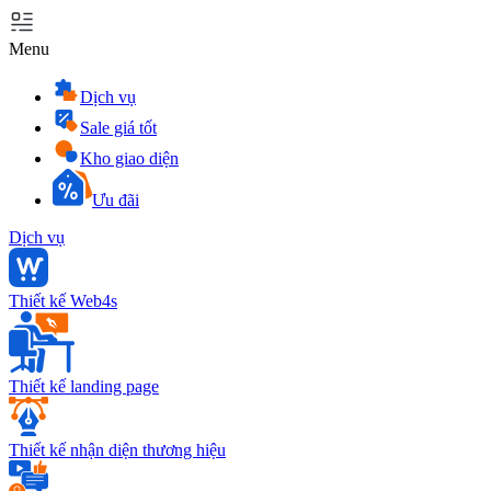
Menu
Dịch vụ
Sale giá tốt
Kho giao diện
Ưu đãi
Dịch vụ
Thiết kế Web4s
Thiết kế landing page
Thiết kế nhận diện thương hiệu