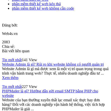
phần mềm thiết kế web kéo thả
phần mềm thiết kế web không cần code
Đăng bởi:
Web4s.vn
2083
Chia sẻ:
Bài viết liên quan
Tin mới nhất
141 View
Website Admin là gì? Rủi ro khi website không có người quản trị
Website Admin là gì mà được xem là một vị trí quan trọng trong quá
trình vận hành trang web? Thực tế, nhiều doanh nghiệp đầu tư ...
Xem thêm
Tin mới nhất
227 View
PHPMailer là gì? Hướng dẫn gửi email SMTP bằng PHP cho
website
Website của bạn thường xuyên thất lạc email xác thực hay đơn
hàng? Đối với các doanh nghiệp vận hành hệ thống, việc tích hợp
PHPMailer là giải ...