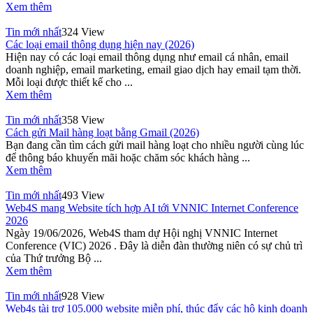
Xem thêm
Tin mới nhất
324 View
Các loại email thông dụng hiện nay (2026)
Hiện nay có các loại email thông dụng như email cá nhân, email
doanh nghiệp, email marketing, email giao dịch hay email tạm thời.
Mỗi loại được thiết kế cho ...
Xem thêm
Tin mới nhất
358 View
Cách gửi Mail hàng loạt bằng Gmail (2026)
Bạn đang cần tìm cách gửi mail hàng loạt cho nhiều người cùng lúc
để thông báo khuyến mãi hoặc chăm sóc khách hàng ...
Xem thêm
Tin mới nhất
493 View
Web4S mang Website tích hợp AI tới VNNIC Internet Conference
2026
Ngày 19/06/2026, Web4S tham dự Hội nghị VNNIC Internet
Conference (VIC) 2026 . Đây là diễn đàn thường niên có sự chủ trì
của Thứ trưởng Bộ ...
Xem thêm
Tin mới nhất
928 View
Web4s tài trợ 105.000 website miễn phí, thúc đẩy các hộ kinh doanh