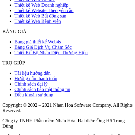
Thiết kế Web Doanh nghiệp
Thiết kế Website Theo yêu cầu
Thiết kế Web Bất động sản
Thiết kế Web Bệnh viện
BẢNG GIÁ
Bảng giá thiết kế Web4s
Bảng Giá Dịch Vụ Chăm Sóc
Thiết Kế Bộ Nhận Diện Thương Hiệu
TRỢ GIÚP
Tài liệu hướng dẫn
Hướng dẫn thanh toán
Chính sách đại lý
Chính sách bảo mật thông tin
Điều khoản sử dụng
Copyright © 2002 – 2021 Nhan Hoa Software Company. All Rights
Reserved.
Công ty TNHH Phần mềm Nhân Hòa. Đại diện: Ông Hồ Trung
Dũng