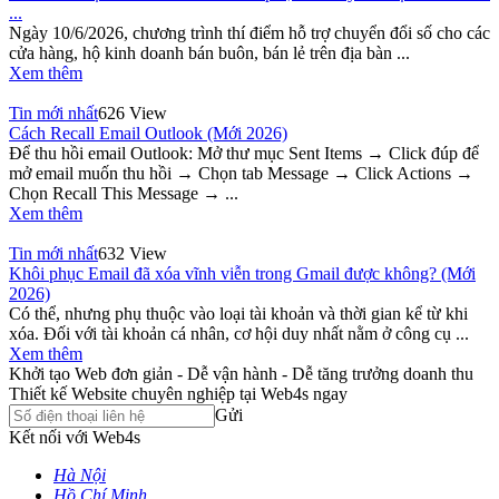
...
Ngày 10/6/2026, chương trình thí điểm hỗ trợ chuyển đổi số cho các
cửa hàng, hộ kinh doanh bán buôn, bán lẻ trên địa bàn ...
Xem thêm
Tin mới nhất
626 View
Cách Recall Email Outlook (Mới 2026)
Để thu hồi email Outlook: Mở thư mục Sent Items → Click đúp để
mở email muốn thu hồi → Chọn tab Message → Click Actions →
Chọn Recall This Message → ...
Xem thêm
Tin mới nhất
632 View
Khôi phục Email đã xóa vĩnh viễn trong Gmail được không? (Mới
2026)
Có thể, nhưng phụ thuộc vào loại tài khoản và thời gian kể từ khi
xóa. Đối với tài khoản cá nhân, cơ hội duy nhất nằm ở công cụ ...
Xem thêm
Khởi tạo Web đơn giản - Dễ vận hành - Dễ tăng trưởng doanh thu
Thiết kế Website chuyên nghiệp tại Web4s ngay
Gửi
Kết nối với Web4s
Hà Nội
Hồ Chí Minh