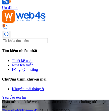
Ưu đã hot
Tìm kiếm nhiều nhất
Thiết kế web
Mua tên miền
Đăng ký hosting
Chương trình khuyến mãi
Khuyến mãi tháng 8
Yêu cầu gọi lại
Phần mềm thiết kế web không cần code được ưa chuộng nhất hiện
nay
Tin mới nhất
Hướng dẫn
21:48 - 24/12/2020