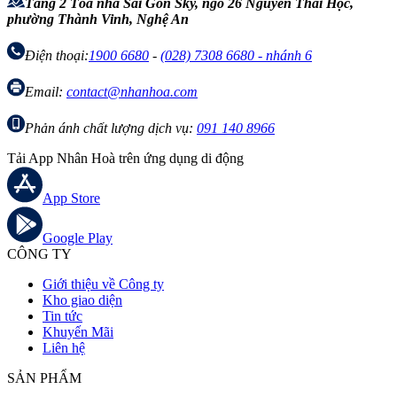
Tầng 2 Tòa nhà Sài Gòn Sky, ngõ 26 Nguyễn Thái Học,
phường Thành Vinh, Nghệ An
Điện thoại:
1900 6680
-
(028) 7308 6680 - nhánh 6
Email:
contact@nhanhoa.com
Phản ánh chất lượng dịch vụ:
091 140 8966
Tải App Nhân Hoà trên ứng dụng di động
App Store
Google Play
CÔNG TY
Giới thiệu về Công ty
Kho giao diện
Tin tức
Khuyến Mãi
Liên hệ
SẢN PHẨM