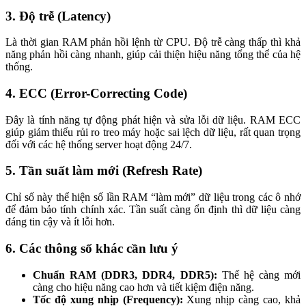
3. Độ trễ (Latency)
Là thời gian RAM phản hồi lệnh từ CPU. Độ trễ càng thấp thì khả
năng phản hồi càng nhanh, giúp cải thiện hiệu năng tổng thể của hệ
thống.
4. ECC (Error-Correcting Code)
Đây là tính năng tự động phát hiện và sửa lỗi dữ liệu. RAM ECC
giúp giảm thiểu rủi ro treo máy hoặc sai lệch dữ liệu, rất quan trọng
đối với các hệ thống server hoạt động 24/7.
5. Tần suất làm mới (Refresh Rate)
Chỉ số này thể hiện số lần RAM “làm mới” dữ liệu trong các ô nhớ
để đảm bảo tính chính xác. Tần suất càng ổn định thì dữ liệu càng
đáng tin cậy và ít lỗi hơn.
6. Các thông số khác cần lưu ý
Chuẩn RAM (DDR3, DDR4, DDR5):
Thế hệ càng mới
càng cho hiệu năng cao hơn và tiết kiệm điện năng.
Tốc độ xung nhịp (Frequency):
Xung nhịp càng cao, khả