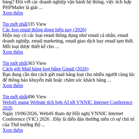
hàng? Đối với các doanh nghiệp vận hành hệ thống, việc tích hợp
PHPMailer là giải ...
Xem thêm
Tin mới nhất
335 View
Các loại email thông dụng hiện nay (2026)
Hiện nay có các loại email thông dụng như email cá nhân, email
doanh nghiệp, email marketing, email giao dịch hay email tạm thời.
Mỗi loại được thiết kế cho ...
Xem thêm
Tin mới nhất
363 View
Cách gửi Mail hàng loạt bằng Gmail (2026)
Bạn đang cần tìm cách gửi mail hàng loạt cho nhiều người cùng lúc
để thông báo khuyến mãi hoặc chăm sóc khách hàng ...
Xem thêm
Tin mới nhất
496 View
Web4S mang Website tích hợp AI tới VNNIC Internet Conference
2026
Ngày 19/06/2026, Web4S tham dự Hội nghị VNNIC Internet
Conference (VIC) 2026 . Đây là diễn đàn thường niên có sự chủ trì
của Thứ trưởng Bộ ...
Xem thêm