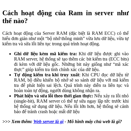
Cách hoạt động của Ram in server như
thế nào?
Cách hoạt động của Server RAM (đặc biệt là RAM ECC) có thể
hiểu đơn giản như một “bộ nhớ thông minh” vừa lưu dữ liệu, vừa tự
kiểm tra và sửa lỗi liên tục trong quá trình hoạt động.
Ghi dữ liệu kèm mã kiểm tra:
Khi dữ liệu được ghi vào
RAM server, hệ thống sẽ tạo thêm các bit kiểm tra (ECC bits)
đi kèm với dữ liệu gốc. Những bit này giống như “mã xác
thực” giúp kiểm tra tính chính xác của dữ liệu.
Tự động kiểm tra khi truy xuất
: Khi CPU đọc dữ liệu từ
RAM, bộ điều khiển bộ nhớ sẽ so sánh dữ liệu với mã kiểm
tra để phát hiện sai lệch. Quá trình này diễn ra liên tục và
hoàn toàn tự động, người dùng không nhận ra.
Phát hiện và sửa lỗi theo thời gian thực:
Nếu xảy ra lỗi nhỏ
(single-bit), RAM server có thể tự sửa ngay lập tức trước khi
hệ thống sử dụng dữ liệu. Nếu lỗi lớn hơn, hệ thống sẽ cảnh
báo để tránh crash hoặc mất dữ liệu
>>> Xem thêm:
Web server là gì
- Mô hình máy chủ web là gì?