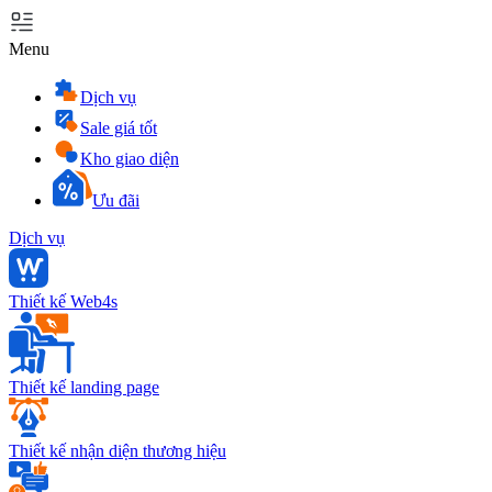
Menu
Dịch vụ
Sale giá tốt
Kho giao diện
Ưu đãi
Dịch vụ
Thiết kế Web4s
Thiết kế landing page
Thiết kế nhận diện thương hiệu