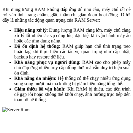
Khi dung lượng RAM không đáp ứng đủ nhu cầu, máy chủ rất dễ
rơi vào tình trạng chậm, giật, thậm chí gián đoạn hoạt động. Dưới
đây là những tác động quan trọng của RAM Server:
Hiệu năng xử lý
: Dung lượng RAM càng lớn, máy chủ càng
xử lý tốt nhiều tác vụ cùng lúc, đặc biệt khi vận hành máy ảo
hoặc các ứng dụng nặng.
Độ ổn định hệ thống:
RAM giúp hạn chế tình trạng treo
hoặc lag khi thực hiện các tác vụ quan trọng như cập nhật,
backup hay restore dữ liệu.
Khả năng phục vụ người dùng:
RAM cao cho phép máy
chủ đáp ứng nhiều truy cập đồng thời mà vẫn duy trì hiệu suất
ổn định.
Khả năng đa nhiệm:
Hệ thống có thể chạy nhiều ứng dụng
song song mượt mà mà không bị giảm hiệu năng tổng thể.
Giảm thiểu lỗi vận hành:
Khi RAM bị thiếu, các tiến trình
dễ gặp lỗi hoặc không thể khởi chạy, ảnh hưởng trực tiếp đến
toàn bộ hệ thống.