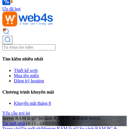
Ưu đã hot
Tìm kiếm nhiều nhất
Thiết kế web
Mua tên miền
Đăng ký hosting
Chương trình khuyến mãi
Khuyến mãi tháng 8
Yêu cầu gọi lại
Server RAM là gì? So sánh RAM PC & RAM Server
Tin mới nhất
16:15 - 24/03/2026
Trang chủ
Tin mới nhất
Server RAM là gì? So sánh RAM PC &