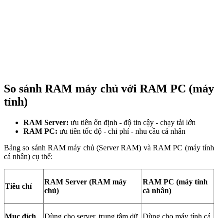
So sánh RAM máy chủ với RAM PC (máy
tính)
RAM Server:
ưu tiên ổn định - độ tin cậy - chạy tải lớn
RAM PC:
ưu tiên tốc độ - chi phí - nhu cầu cá nhân
Bảng so sánh RAM máy chủ (Server RAM) và RAM PC (máy tính
cá nhân) cụ thể:
RAM Server (RAM máy
RAM PC (máy tính
Tiêu chí
chủ)
cá nhân)
Mục đích
Dùng cho server, trung tâm dữ
Dùng cho máy tính cá