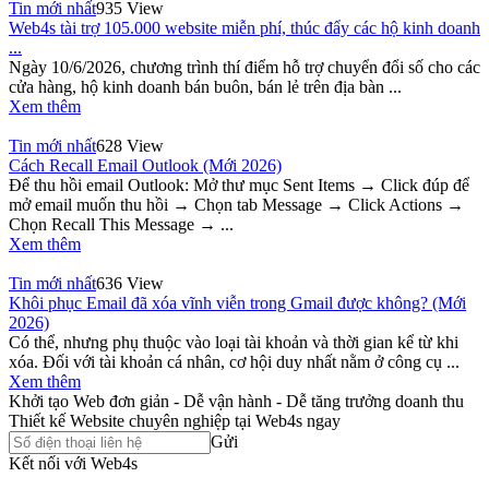
Tin mới nhất
935 View
Web4s tài trợ 105.000 website miễn phí, thúc đẩy các hộ kinh doanh
...
Ngày 10/6/2026, chương trình thí điểm hỗ trợ chuyển đổi số cho các
cửa hàng, hộ kinh doanh bán buôn, bán lẻ trên địa bàn ...
Xem thêm
Tin mới nhất
628 View
Cách Recall Email Outlook (Mới 2026)
Để thu hồi email Outlook: Mở thư mục Sent Items → Click đúp để
mở email muốn thu hồi → Chọn tab Message → Click Actions →
Chọn Recall This Message → ...
Xem thêm
Tin mới nhất
636 View
Khôi phục Email đã xóa vĩnh viễn trong Gmail được không? (Mới
2026)
Có thể, nhưng phụ thuộc vào loại tài khoản và thời gian kể từ khi
xóa. Đối với tài khoản cá nhân, cơ hội duy nhất nằm ở công cụ ...
Xem thêm
Khởi tạo Web đơn giản - Dễ vận hành - Dễ tăng trưởng doanh thu
Thiết kế Website chuyên nghiệp tại Web4s ngay
Gửi
Kết nối với Web4s