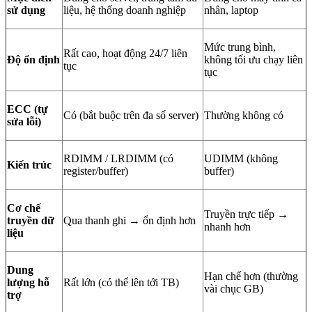
sử dụng
liệu, hệ thống doanh nghiệp
nhân, laptop
Mức trung bình,
Rất cao, hoạt động 24/7 liên
Độ ổn định
không tối ưu chạy liên
tục
tục
ECC (tự
Có (bắt buộc trên đa số server)
Thường không có
sửa lỗi)
RDIMM / LRDIMM (có
UDIMM (không
Kiến trúc
register/buffer)
buffer)
Cơ chế
Truyền trực tiếp →
truyền dữ
Qua thanh ghi → ổn định hơn
nhanh hơn
liệu
Dung
Hạn chế hơn (thường
lượng hỗ
Rất lớn (có thể lên tới TB)
vài chục GB)
trợ