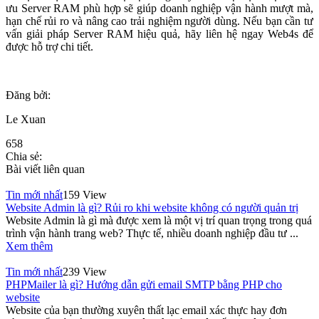
ưu Server RAM phù hợp sẽ giúp doanh nghiệp vận hành mượt mà,
hạn chế rủi ro và nâng cao trải nghiệm người dùng. Nếu bạn cần tư
vấn giải pháp Server RAM hiệu quả, hãy liên hệ ngay Web4s để
được hỗ trợ chi tiết.
Đăng bởi:
Le Xuan
658
Chia sẻ:
Bài viết liên quan
Tin mới nhất
159 View
Website Admin là gì? Rủi ro khi website không có người quản trị
Website Admin là gì mà được xem là một vị trí quan trọng trong quá
trình vận hành trang web? Thực tế, nhiều doanh nghiệp đầu tư ...
Xem thêm
Tin mới nhất
239 View
PHPMailer là gì? Hướng dẫn gửi email SMTP bằng PHP cho
website
Website của bạn thường xuyên thất lạc email xác thực hay đơn