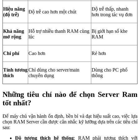
Hiệu năng
Độ trễ thấp, nhanh
Độ trễ cao hơn một chút
(độ trễ)
hơn trong tác vụ đơn
Khả năng
Hỗ trợ nhiều thanh RAM cùng
Bị giới hạn số khe
mở rộng
lúc
RAM
Chi phí
Cao hơn
Rẻ hơn
Tính tương
Chỉ dùng cho server/main
Dùng cho PC phổ
thích
chuyên dụng
thông
Những tiêu chí nào để chọn Server Ram
tốt nhất?
Để máy chủ vận hành ổn định, bền bỉ và đạt hiệu suất cao, việc lựa
chọn RAM Server cần được cân nhắc kỹ lưỡng dựa trên các tiêu chí
sau:
Độ tương thích hệ thống
: RAM phải tương thích với