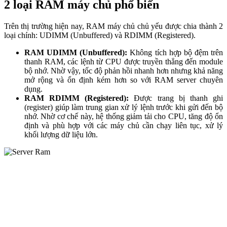
2 loại RAM máy chủ phổ biến
Trên thị trường hiện nay, RAM máy chủ chủ yếu được chia thành 2
loại chính: UDIMM (Unbuffered) và RDIMM (Registered).
RAM UDIMM (Unbuffered):
Không tích hợp bộ đệm trên
thanh RAM, các lệnh từ CPU được truyền thẳng đến module
bộ nhớ. Nhờ vậy, tốc độ phản hồi nhanh hơn nhưng khả năng
mở rộng và ổn định kém hơn so với RAM server chuyên
dụng.
RAM RDIMM (Registered):
Được trang bị thanh ghi
(register) giúp làm trung gian xử lý lệnh trước khi gửi đến bộ
nhớ. Nhờ cơ chế này, hệ thống giảm tải cho CPU, tăng độ ổn
định và phù hợp với các máy chủ cần chạy liên tục, xử lý
khối lượng dữ liệu lớn.