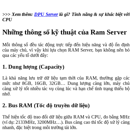
>>> Xem thêm:
DPU Server
là gì? Tính năng & sự khác biệt với
CPU
Những thông số kỹ thuật của Ram Server
Mỗi thông số đều tác động trực tiếp đến hiệu năng và độ ổn định
của máy chủ, vì vậy khi lựa chọn RAM Server, bạn không nên bỏ
qua các yếu tố dưới đây:
1. Dung lượng (Capacity)
Là khả năng lưu trữ dữ liệu tạm thời của RAM, thường gặp các
mức như 8GB, 16GB, 32GB… Dung lượng càng lớn, máy chủ
càng xử lý tốt nhiều tác vụ cùng lúc và hạn chế tình trạng thiếu bộ
nhớ.
2. Bus RAM (Tốc độ truyền dữ liệu)
Thể hiện tốc độ trao đổi dữ liệu giữa RAM và CPU, đo bằng MHz
(ví dụ: 2133MHz, 3200MHz…). Bus càng cao thì tốc độ xử lý càng
nhanh, đặc biệt trong môi trường tải lớn.