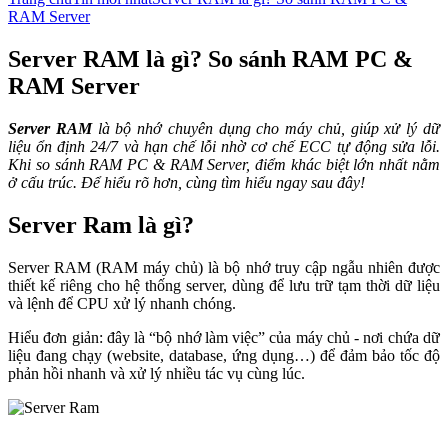
RAM Server
Server RAM là gì? So sánh RAM PC &
RAM Server
Server RAM
là bộ nhớ chuyên dụng cho máy chủ, giúp xử lý dữ
liệu ổn định 24/7 và hạn chế lỗi nhờ cơ chế ECC tự động sửa lỗi.
Khi so sánh RAM PC & RAM Server, điểm khác biệt lớn nhất nằm
ở cấu trúc. Để hiểu rõ hơn, cùng tìm hiểu ngay sau đây!
Server Ram là gì?
Server RAM (RAM máy chủ) là bộ nhớ truy cập ngẫu nhiên được
thiết kế riêng cho hệ thống server, dùng để lưu trữ tạm thời dữ liệu
và lệnh để CPU xử lý nhanh chóng.
Hiểu đơn giản: đây là “bộ nhớ làm việc” của máy chủ - nơi chứa dữ
liệu đang chạy (website, database, ứng dụng…) để đảm bảo tốc độ
phản hồi nhanh và xử lý nhiều tác vụ cùng lúc.