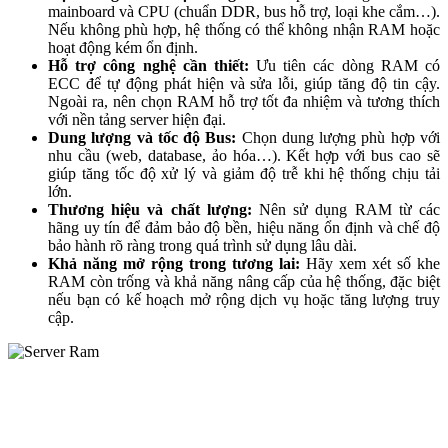
mainboard và CPU (chuẩn DDR, bus hỗ trợ, loại khe cắm…).
Nếu không phù hợp, hệ thống có thể không nhận RAM hoặc
hoạt động kém ổn định.
Hỗ trợ công nghệ cần thiết:
Ưu tiên các dòng RAM có
ECC để tự động phát hiện và sửa lỗi, giúp tăng độ tin cậy.
Ngoài ra, nên chọn RAM hỗ trợ tốt đa nhiệm và tương thích
với nền tảng server hiện đại.
Dung lượng và tốc độ Bus:
Chọn dung lượng phù hợp với
nhu cầu (web, database, ảo hóa…). Kết hợp với bus cao sẽ
giúp tăng tốc độ xử lý và giảm độ trễ khi hệ thống chịu tải
lớn.
Thương hiệu và chất lượng:
Nên sử dụng RAM từ các
hãng uy tín để đảm bảo độ bền, hiệu năng ổn định và chế độ
bảo hành rõ ràng trong quá trình sử dụng lâu dài.
Khả năng mở rộng trong tương lai:
Hãy xem xét số khe
RAM còn trống và khả năng nâng cấp của hệ thống, đặc biệt
nếu bạn có kế hoạch mở rộng dịch vụ hoặc tăng lượng truy
cập.