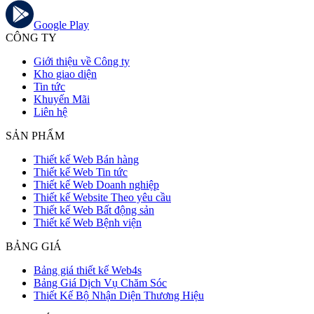
Google Play
CÔNG TY
Giới thiệu về Công ty
Kho giao diện
Tin tức
Khuyến Mãi
Liên hệ
SẢN PHẨM
Thiết kế Web Bán hàng
Thiết kế Web Tin tức
Thiết kế Web Doanh nghiệp
Thiết kế Website Theo yêu cầu
Thiết kế Web Bất động sản
Thiết kế Web Bệnh viện
BẢNG GIÁ
Bảng giá thiết kế Web4s
Bảng Giá Dịch Vụ Chăm Sóc
Thiết Kế Bộ Nhận Diện Thương Hiệu