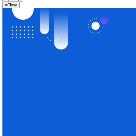
×
Close