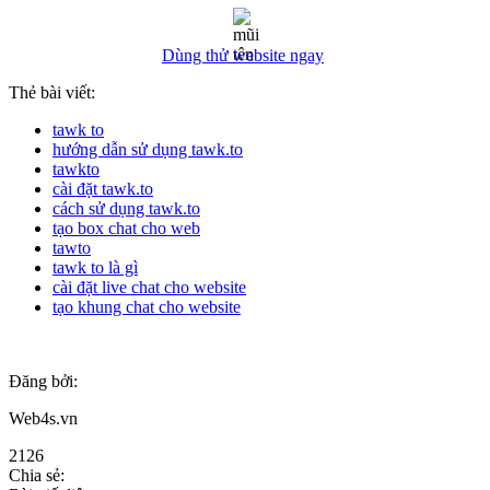
Dùng thử website ngay
Thẻ bài viết:
tawk to
hướng dẫn sử dụng tawk.to
tawkto
cài đặt tawk.to
cách sử dụng tawk.to
tạo box chat cho web
tawto
tawk to là gì
cài đặt live chat cho website
tạo khung chat cho website
Đăng bởi:
Web4s.vn
2126
Chia sẻ: