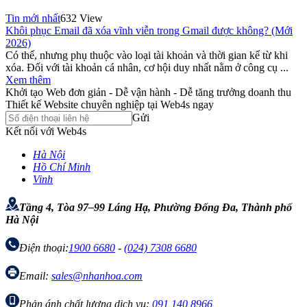
Tin mới nhất
632 View
Khôi phục Email đã xóa vĩnh viễn trong Gmail được không? (Mới
2026)
Có thể, nhưng phụ thuộc vào loại tài khoản và thời gian kể từ khi
xóa. Đối với tài khoản cá nhân, cơ hội duy nhất nằm ở công cụ ...
Xem thêm
Khởi tạo Web đơn giản - Dễ vận hành - Dễ tăng trưởng doanh thu
Thiết kế Website chuyên nghiệp tại Web4s ngay
Gửi
Kết nối với Web4s
Hà Nội
Hồ Chí Minh
Vinh
Tầng 4, Tòa 97–99 Láng Hạ, Phường Đống Đa, Thành phố
Hà Nội
Điện thoại:
1900 6680
-
(024) 7308 6680
Email:
sales@nhanhoa.com
Phản ánh chất lượng dịch vụ:
091 140 8966