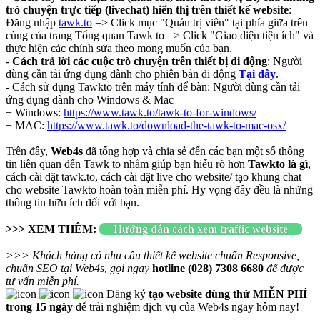
trò chuyện trực tiếp (livechat) hiển thị trên thiết kế website
:
Đăng nhập
tawk.to
=> Click mục "Quản trị viên" tại phía giữa trên
cùng của trang Tổng quan Tawk to => Click "Giao diện tiện ích" và
thực hiện các chỉnh sửa theo mong muốn của bạn.
-
Cách trả lời các cuộc trò chuyện trên thiết bị di động
: Người
dùng cần tải ứng dụng dành cho phiên bản di động
Tại đây
.
- Cách sử dụng Tawkto trên máy tính để bàn: Người dùng cần tải
ứng dụng dành cho Windows & Mac
+ Windows:
https://www.tawk.to/tawk-to-for-windows/
+ MAC:
https://www.tawk.to/download-the-tawk-to-mac-osx/
Trên đây,
Web4s
đã tổng hợp và chia sẻ đến các bạn một số thông
tin liên quan đến Tawk to nhằm giúp bạn hiểu rõ hơn
Tawkto là gì
,
cách cài đặt tawk.to, cách cài đặt live cho website/ tạo khung chat
cho website Tawkto hoàn toàn miễn phí. Hy vọng đây đều là những
thông tin hữu ích đối với bạn.
>>> XEM THÊM:
Hướng dẫn cách xem traffic website
>>> Khách hàng có nhu cầu thiết kế website chuẩn Responsive,
chuẩn SEO tại Web4s, gọi ngay
hotline (028) 7308 6680
để được
tư vấn miễn phí.
Đăng ký
tạo website dùng thử MIỄN PHÍ
trong 15 ngày
để trải nghiệm dịch vụ của Web4s ngay hôm nay!