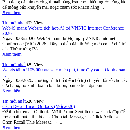
Bạn đang cần tìm cách gửi mail hàng loạt cho nhiều người cùng lúc
để thông báo khuyến mãi hoặc chăm sóc khách hàng ...
Xem thêm
Tin mới nhất
493 View
Web4S mang Website tích hợp AI tới VNNIC Internet Conference
2026
Ngày 19/06/2026, Web4S tham dự Hội nghị VNNIC Internet
Conference (VIC) 2026 . Đây là diễn đàn thường niên có sự chủ trì
của Thứ trưởng Bộ ...
Xem thêm
Tin mới nhất
929 View
Web4s tài trợ 105.000 website miễn phí, thúc đẩy các hộ kinh doanh
...
Ngày 10/6/2026, chương trình thí điểm hỗ trợ chuyển đổi số cho các
cửa hàng, hộ kinh doanh bán buôn, bán lẻ trên địa bàn ...
Xem thêm
Tin mới nhất
626 View
Cách Recall Email Outlook (Mới 2026)
Để thu hồi email Outlook: Mở thư mục Sent Items → Click đúp để
mở email muốn thu hồi → Chọn tab Message → Click Actions →
Chọn Recall This Message → ...
Xem thêm