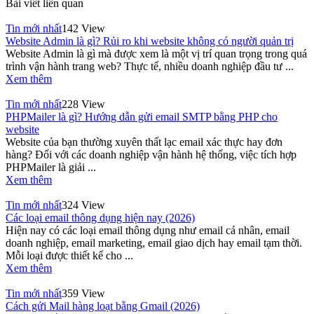
Bài viết liên quan
Tin mới nhất
142 View
Website Admin là gì? Rủi ro khi website không có người quản trị
Website Admin là gì mà được xem là một vị trí quan trọng trong quá
trình vận hành trang web? Thực tế, nhiều doanh nghiệp đầu tư ...
Xem thêm
Tin mới nhất
228 View
PHPMailer là gì? Hướng dẫn gửi email SMTP bằng PHP cho
website
Website của bạn thường xuyên thất lạc email xác thực hay đơn
hàng? Đối với các doanh nghiệp vận hành hệ thống, việc tích hợp
PHPMailer là giải ...
Xem thêm
Tin mới nhất
324 View
Các loại email thông dụng hiện nay (2026)
Hiện nay có các loại email thông dụng như email cá nhân, email
doanh nghiệp, email marketing, email giao dịch hay email tạm thời.
Mỗi loại được thiết kế cho ...
Xem thêm
Tin mới nhất
359 View
Cách gửi Mail hàng loạt bằng Gmail (2026)