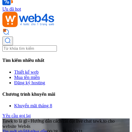
Ưu đã hot
Tìm kiếm nhiều nhất
Thiết kế web
Mua tên miền
Đăng ký hosting
Chương trình khuyến mãi
Khuyến mãi tháng 8
Yêu cầu gọi lại
Tawk to là gì - Hướng dẫn cách cài đặt live chat tawk.to cho
website Web4s
Tin mới nhất
Hướng dẫn
00:28 - 29/10/2021