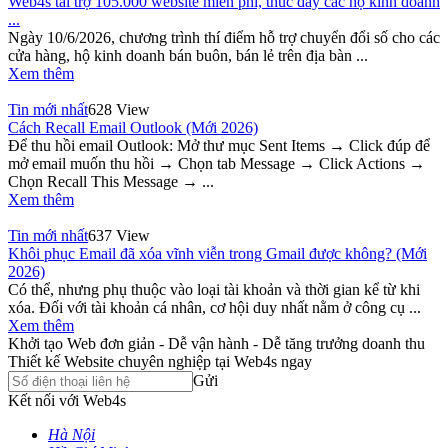
Web4s tài trợ 105.000 website miễn phí, thúc đẩy các hộ kinh doanh
...
Ngày 10/6/2026, chương trình thí điểm hỗ trợ chuyển đổi số cho các
cửa hàng, hộ kinh doanh bán buôn, bán lẻ trên địa bàn ...
Xem thêm
Tin mới nhất
628 View
Cách Recall Email Outlook (Mới 2026)
Để thu hồi email Outlook: Mở thư mục Sent Items → Click đúp để
mở email muốn thu hồi → Chọn tab Message → Click Actions →
Chọn Recall This Message → ...
Xem thêm
Tin mới nhất
637 View
Khôi phục Email đã xóa vĩnh viễn trong Gmail được không? (Mới
2026)
Có thể, nhưng phụ thuộc vào loại tài khoản và thời gian kể từ khi
xóa. Đối với tài khoản cá nhân, cơ hội duy nhất nằm ở công cụ ...
Xem thêm
Khởi tạo Web đơn giản - Dễ vận hành - Dễ tăng trưởng doanh thu
Thiết kế Website chuyên nghiệp tại Web4s ngay
Gửi
Kết nối với Web4s
Hà Nội