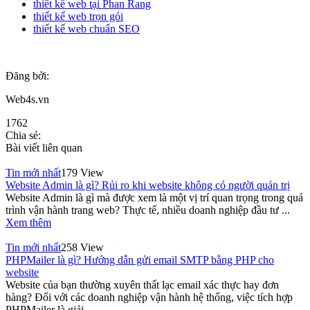
thiết kế web tại Phan Rang
thiết kế web trọn gói
thiết kế web chuẩn SEO
Đăng bởi:
Web4s.vn
1762
Chia sẻ:
Bài viết liên quan
Tin mới nhất
179 View
Website Admin là gì? Rủi ro khi website không có người quản trị
Website Admin là gì mà được xem là một vị trí quan trọng trong quá
trình vận hành trang web? Thực tế, nhiều doanh nghiệp đầu tư ...
Xem thêm
Tin mới nhất
258 View
PHPMailer là gì? Hướng dẫn gửi email SMTP bằng PHP cho
website
Website của bạn thường xuyên thất lạc email xác thực hay đơn
hàng? Đối với các doanh nghiệp vận hành hệ thống, việc tích hợp
PHPMailer là giải ...