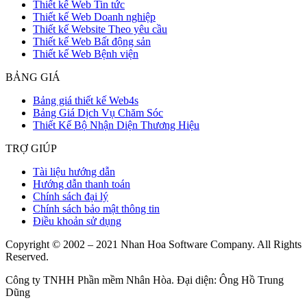
Thiết kế Web Tin tức
Thiết kế Web Doanh nghiệp
Thiết kế Website Theo yêu cầu
Thiết kế Web Bất động sản
Thiết kế Web Bệnh viện
BẢNG GIÁ
Bảng giá thiết kế Web4s
Bảng Giá Dịch Vụ Chăm Sóc
Thiết Kế Bộ Nhận Diện Thương Hiệu
TRỢ GIÚP
Tài liệu hướng dẫn
Hướng dẫn thanh toán
Chính sách đại lý
Chính sách bảo mật thông tin
Điều khoản sử dụng
Copyright © 2002 – 2021 Nhan Hoa Software Company. All Rights
Reserved.
Công ty TNHH Phần mềm Nhân Hòa. Đại diện: Ông Hồ Trung
Dũng