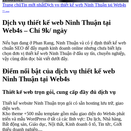
Trang chủ
Tin mới nhất
Dịch vụ thiết kế web Ninh Thuận tại Web4s
– ...
Dịch vụ thiết kế web Ninh Thuận tại
Web4s – Chỉ 9k/ ngày
Nếu bạn đang ở Phan Rang, Ninh Thuận và có ý định thiết kế web
chuẩn SEO để đẩy mạnh kinh doanh online nhưng chưa biết lựa
chọn đơn vị thiết kế web Ninh Thuận ở đâu uy tín, chuyên nghiệp,
vậy cùng đón đọc bài viết dưới đây.
Điểm nổi bật của dịch vụ thiết kế web
Ninh Thuận tại Web4s
Thiết kế web trọn gói, cung cấp đầy đủ dịch vụ
Thiết kế website Ninh Thuận trọn gói có sẵn hosting lưu trữ, giao
diện web.
Kho theme +500 mẫu template gồm mẫu giao diện do Web4s phát
triển và mẫu WordPress ở tất cả các lĩnh vực: Du lịch, Nhà hàng,
Bất động sản, Giáo dục, Nội thất, Kinh doanh ô tô, Tin tức, Giới
thiệu doanh nghiệp,...