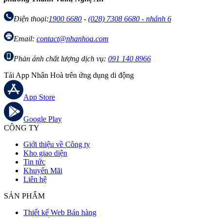
Điện thoại:
1900 6680
-
(028) 7308 6680 - nhánh 6
Email:
contact@nhanhoa.com
Phản ánh chất lượng dịch vụ:
091 140 8966
Tải App Nhân Hoà trên ứng dụng di động
App Store
Google Play
CÔNG TY
Giới thiệu về Công ty
Kho giao diện
Tin tức
Khuyến Mãi
Liên hệ
SẢN PHẨM
Thiết kế Web Bán hàng