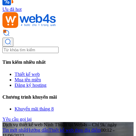
Ưu đã hot
Tìm kiếm nhiều nhất
Thiết kế web
Mua tên miền
Đăng ký hosting
Chương trình khuyến mãi
Khuyến mãi tháng 8
Yêu cầu gọi lại
Dịch vụ thiết kế web Ninh Thuận tại Web4s – Chỉ 9k/ ngày
Tin mới nhất
Hướng dẫn
Thiết kế web theo địa điểm
00:12 -
11/06/2022