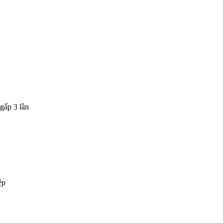
gấp 3 lần
ệp