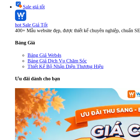
Sale giá tốt
hot
Sale Giá Tốt
400+ Mẫu website đẹp, được thiết kế chuyên nghiệp, chuẩn S
Bảng Giá
Bảng Giá Web4s
Bảng Giá Dịch Vụ Chăm Sóc
Thiết Kế Bộ Nhận Diện Thương Hiệu
Ưu đãi dành cho bạn