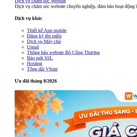
Dịch vụ chăm sóc Website
Dịch vụ chăm sóc website chuyên nghiệp, đảm bảo hoạt động ổ
Dịch vụ khác
Thiết kế App mobile
Đăng ký tên miền
Dịch vụ Máy chủ
Umail
Thông báo website Bộ Công Thương
Bảo mật SSL
Hosting
Tổng đài Vfone
Ưu đãi tháng 8/2026