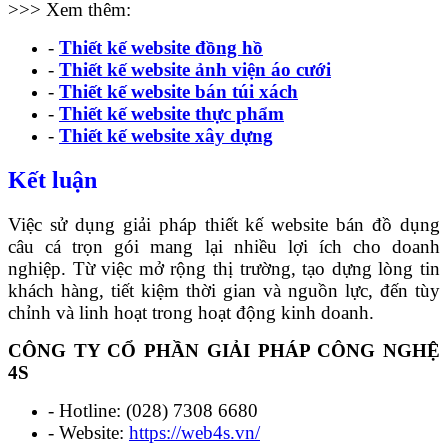
>>> Xem thêm:
-
Thiết kế website đồng hồ
-
Thiết kế website ảnh viện áo cưới
-
Thiết kế website bán túi xách
-
Thiết kế website thực phẩm
-
Thiết kế website xây dựng
Kết luận
Việc sử dụng giải pháp thiết kế website bán đồ dụng
câu cá trọn gói mang lại nhiều lợi ích cho doanh
nghiệp. Từ việc mở rộng thị trường, tạo dựng lòng tin
khách hàng, tiết kiệm thời gian và nguồn lực, đến tùy
chỉnh và linh hoạt trong hoạt động kinh doanh.
CÔNG TY CỔ PHẦN GIẢI PHÁP CÔNG NGHỆ
4S
- Hotline: (028) 7308 6680
- Website:
https://web4s.vn/