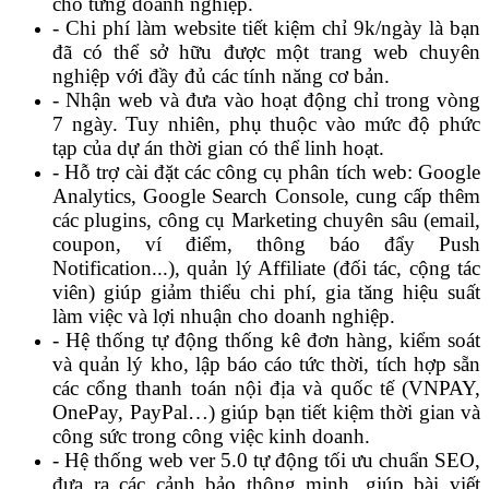
cho từng doanh nghiệp.
- Chi phí làm website tiết kiệm chỉ 9k/ngày là bạn
đã có thể sở hữu được một trang web chuyên
nghiệp với đầy đủ các tính năng cơ bản.
- Nhận web và đưa vào hoạt động chỉ trong vòng
7 ngày. Tuy nhiên, phụ thuộc vào mức độ phức
tạp của dự án thời gian có thể linh hoạt.
- Hỗ trợ cài đặt các công cụ phân tích web: Google
Analytics, Google Search Console, cung cấp thêm
các plugins, công cụ Marketing chuyên sâu (email,
coupon, ví điểm, thông báo đẩy Push
Notification...), quản lý Affiliate (đối tác, cộng tác
viên) giúp giảm thiểu chi phí, gia tăng hiệu suất
làm việc và lợi nhuận cho doanh nghiệp.
- Hệ thống tự động thống kê đơn hàng, kiểm soát
và quản lý kho, lập báo cáo tức thời, tích hợp sẵn
các cổng thanh toán nội địa và quốc tế (VNPAY,
OnePay, PayPal…) giúp bạn tiết kiệm thời gian và
công sức trong công việc kinh doanh.
- Hệ thống web ver 5.0 tự động tối ưu chuẩn SEO,
đưa ra các cảnh bảo thông minh, giúp bài viết