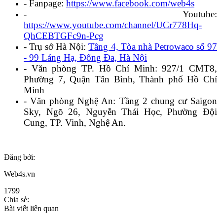
- Fanpage:
https://www.facebook.com/web4s
- Youtube:
https://www.youtube.com/channel/UCr778Hq-
QhCEBTGFc9n-Pcg
- Trụ sở Hà Nội:
Tầng 4, Tòa nhà Petrowaco số 97
- 99 Láng Hạ, Đống Đa, Hà Nội
- Văn phòng TP. Hồ Chí Minh: 927/1 CMT8,
Phường 7, Quận Tân Bình, Thành phố Hồ Chí
Minh
- Văn phòng Nghệ An: Tầng 2 chung cư Saigon
Sky, Ngõ 26, Nguyễn Thái Học, Phường Đội
Cung, TP. Vinh, Nghệ An.
Đăng bởi:
Web4s.vn
1799
Chia sẻ:
Bài viết liên quan