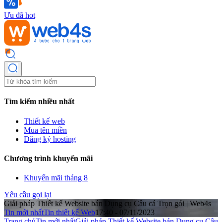
Ưu đã hot
Tìm kiếm nhiều nhất
Thiết kế web
Mua tên miền
Đăng ký hosting
Chương trình khuyến mãi
Khuyến mãi tháng 8
Yêu cầu gọi lại
Giải pháp Thiết kế Website bán Dụng cụ Câu cá Trọn gói | Web4s
Tin mới nhất
Tin thiết kế Web
17:40 - 07/11/2023
Trang chủ
Tin mới nhất
Giải pháp Thiết kế Website bán Dụng cụ Câu