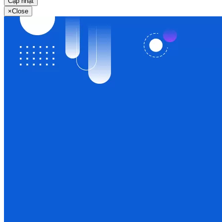
Cập nhật
×
Close