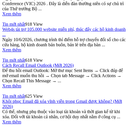
Conference (VIC) 2026 . Đây là diễn đàn thường niên có sự chủ trì
của Thứ trưởng Bộ ...
Xem thêm
Tin mới nhất
918 View
Web4s tài trợ 105.000 website miễn phí, thúc đẩy các hộ kinh doanh
...
Ngày 10/6/2026, chương trình thí điểm hỗ trợ chuyển đổi số cho các
cửa hàng, hộ kinh doanh bán buôn, bán lẻ trên địa bàn ...
Xem thêm
Tin mới nhất
618 View
Cách Recall Email Outlook (Mới 2026)
Để thu hồi email Outlook: Mở thư mục Sent Items → Click đúp để
mở email muốn thu hồi → Chọn tab Message → Click Actions →
Chọn Recall This Message → ...
Xem thêm
Tin mới nhất
625 View
Khôi phục Email đã xóa vĩnh viễn trong Gmail được không? (Mới
2026)
Có thể, nhưng phụ thuộc vào loại tài khoản và thời gian kể từ khi
xóa. Đối với tài khoản cá nhân, cơ hội duy nhất nằm ở công cụ ...
Xem thêm