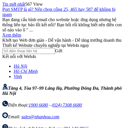
Tin mới nhất
567 View
Port SMTP là gì? Nên chọn cổng 25, 465 hay 587 để không bị
spam
Bạn đang cấu hình email cho website hoặc ứng dụng nhưng hệ
thống liên tục báo lỗi kết nối? Bạn bối rối không biết nên điền con
số nào vào ô " ...
Xem thêm
Khởi tạo Web đơn giản - Dễ vận hành - Dễ tăng trưởng doanh thu
Thiết kế Website chuyên nghiệp tại Web4s ngay
Gửi
Kết nối với Web4s
Hà Nội
Hồ Chí Minh
Vinh
Tầng 4, Tòa 97–99 Láng Hạ, Phường Đống Đa, Thành phố
Hà Nội
Điện thoại:
1900 6680
-
(024) 7308 6680
Email:
sales@nhanhoa.com