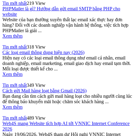
Tin mới nhất
219 View
PHPMailer là gì? Hướng dẫn gửi email SMTP bằng PHP cho
website
Website của bạn thường xuyên thất lạc email xác thực hay đơn
hàng? Đối với các doanh nghiệp vận hành hệ thống, việc tích hợp
PHPMailer là giải ...
Xem thêm
Tin mới nhất
318 View
Các loại email thông dụng hiện nay (2026)
Hiện nay có các loại email thông dụng như email cá nhân, email
doanh nghiệp, email marketing, email giao dịch hay email tạm thời.
Mỗi loại được thiết kế cho ...
Xem thêm
Tin mới nhất
349 View
Cách gửi Mail hàng loạt bằng Gmail (2026)
Bạn đang cần tìm cách gửi mail hàng loạt cho nhiều người cùng lúc
để thông báo khuyến mãi hoặc chăm sóc khách hàng ...
Xem thêm
Tin mới nhất
489 View
Web4S mang Website tích hợp AI tới VNNIC Internet Conference
2026
Ngày 19/06/2026, Web4S tham dự Hội nghị VNNIC Internet