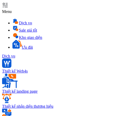
Menu
Dịch vụ
Sale giá tốt
Kho giao diện
Ưu đãi
Dịch vụ
Thiết kế Web4s
Thiết kế landing page
Thiết kế nhận diện thương hiệu