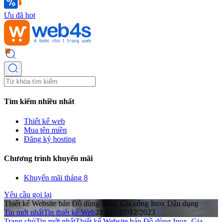
Ưu đã hot
Tìm kiếm nhiều nhất
Thiết kế web
Mua tên miền
Đăng ký hosting
Chương trình khuyến mãi
Khuyến mãi tháng 8
Yêu cầu gọi lại
Thiết kế Website bán Đồ dùng Inox, Gia công Inox Dân dụng
Tin mới nhất
Tin thiết kế Web
21:17 - 27/12/2023
Trang chủ
Tin mới nhất
Thiết kế Website bán Đồ dùng Inox, Gia