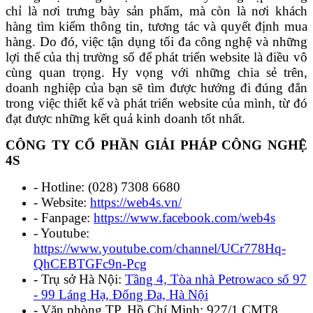
chỉ là nơi trưng bày sản phẩm, mà còn là nơi khách
hàng tìm kiếm thông tin, tương tác và quyết định mua
hàng. Do đó, việc tận dụng tối đa công nghệ và những
lợi thế của thị trường số để phát triển website là điều vô
cùng quan trọng. Hy vọng với những chia sẻ trên,
doanh nghiệp của bạn sẽ tìm được hướng đi đúng đắn
trong việc thiết kế và phát triển website của mình, từ đó
đạt được những kết quả kinh doanh tốt nhất.
CÔNG TY CỔ PHẦN GIẢI PHÁP CÔNG NGHỆ
4S
- Hotline: (028) 7308 6680
- Website:
https://web4s.vn/
- Fanpage:
https://www.facebook.com/web4s
- Youtube:
https://www.youtube.com/channel/UCr778Hq-
QhCEBTGFc9n-Pcg
- Trụ sở Hà Nội:
Tầng 4, Tòa nhà Petrowaco số 97
- 99 Láng Hạ, Đống Đa, Hà Nội
- Văn phòng TP. Hồ Chí Minh: 927/1 CMT8,