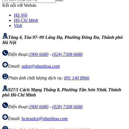
Kết nối với Web4s
Hà Nội
Hồ Chí Minh
Vinh
Tầng 4, Tòa 97–99 Láng Hạ, Phường Đống Đa, Thành phố
Hà Nội
Điện thoại:
1900 6680
-
(024) 7308 6680
Email:
sales@nhanhoa.com
Phản ánh chất lượng dịch vụ:
091 140 8966
927/1 Cách Mạng Tháng 8, Phường Tân Sơn Nhất, Thành
phố Hồ Chí Minh
Điện thoại:
1900 6680
-
(028) 7308 6680
Email:
hcmsales@nhanhoa.com