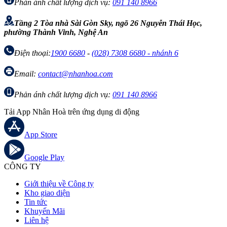
Phản ánh chất lượng dịch vụ:
091 140 8966
Tầng 2 Tòa nhà Sài Gòn Sky, ngõ 26 Nguyễn Thái Học,
phường Thành Vinh, Nghệ An
Điện thoại:
1900 6680
-
(028) 7308 6680 - nhánh 6
Email:
contact@nhanhoa.com
Phản ánh chất lượng dịch vụ:
091 140 8966
Tải App Nhân Hoà trên ứng dụng di động
App Store
Google Play
CÔNG TY
Giới thiệu về Công ty
Kho giao diện
Tin tức
Khuyến Mãi
Liên hệ