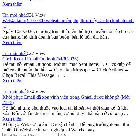
Xem thêm
Tin mới nhất
931 View
Web4s tài trợ 105.000 website miễn phí, thúc đẩy các hộ kinh doanh
...
Ngày 10/6/2026, chương trình thí điểm hỗ trợ chuyển đổi số cho các
cửa hàng, hộ kinh doanh bán buôn, bán lẻ trên địa bàn ...
Xem thêm
Tin mới nhất
627 View
Cách Recall Email Outlook (Mới 2026)
Để thu hồi email Outlook: Mở thư mục Sent Items → Click đúp để
mở email muốn thu hồi → Chọn tab Message → Click Actions →
Chọn Recall This Message → ...
Xem thêm
Tin mới nhất
634 View
Khôi phục Email đã xóa vĩnh viễn trong Gmail được không? (Mới
2026)
Có thể, nhưng phụ thuộc vào loại tài khoản và thời gian kể từ khi
xóa. Đối với tài khoản cá nhân, cơ hội duy nhất nằm ở công cụ ...
Xem thêm
Khởi tạo Web đơn giản - Dễ vận hành - Dễ tăng trưởng doanh thu
Thiết kế Website chuyên nghiệp tại Web4s ngay
Gửi