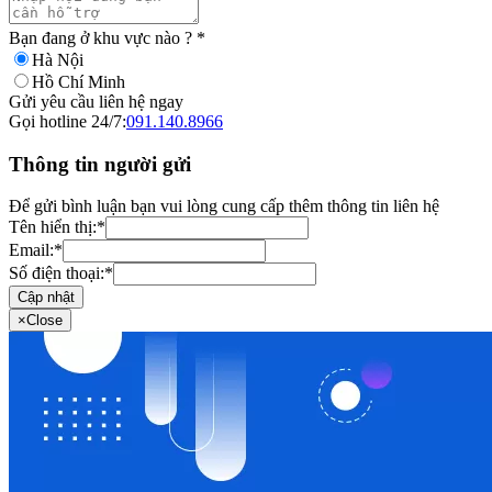
Bạn đang ở khu vực nào ?
*
Hà Nội
Hồ Chí Minh
Gửi yêu cầu liên hệ ngay
Gọi hotline 24/7:
091.140.8966
Thông tin người gửi
Để gửi bình luận bạn vui lòng cung cấp thêm thông tin liên hệ
Tên hiển thị:
*
Email:
*
Số điện thoại:
*
Cập nhật
×
Close