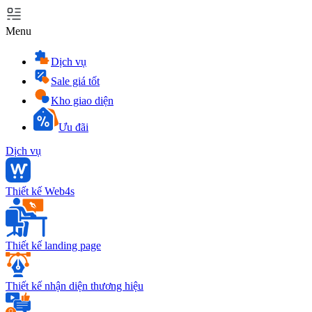
Menu
Dịch vụ
Sale giá tốt
Kho giao diện
Ưu đãi
Dịch vụ
Thiết kế Web4s
Thiết kế landing page
Thiết kế nhận diện thương hiệu