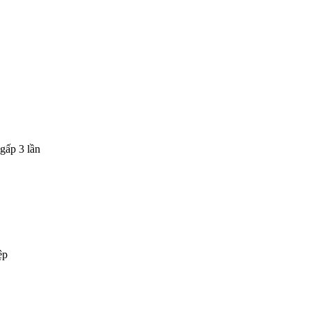
gấp 3 lần
ệp