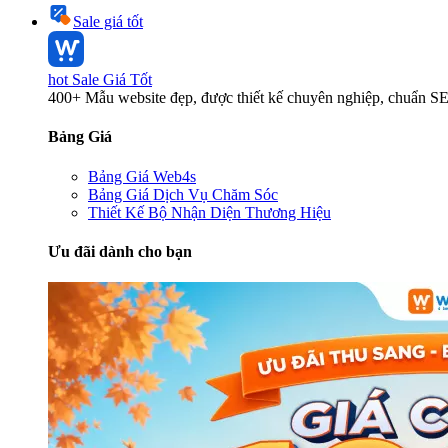
Sale giá tốt
hot
Sale Giá Tốt
400+ Mẫu website đẹp, được thiết kế chuyên nghiệp, chuẩn S
Bảng Giá
Bảng Giá Web4s
Bảng Giá Dịch Vụ Chăm Sóc
Thiết Kế Bộ Nhận Diện Thương Hiệu
Ưu đãi dành cho bạn