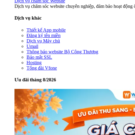
Dịch vụ chăm sóc Website
Dịch vụ chăm sóc website chuyên nghiệp, đảm bảo hoạt động ổ
Dịch vụ khác
Thiết kế App mobile
Đăng ký tên miền
Dịch vụ Máy chủ
Umail
Thông báo website Bộ Công Thương
Bảo mật SSL
Hosting
Tổng đài Vfone
Ưu đãi tháng 8/2026