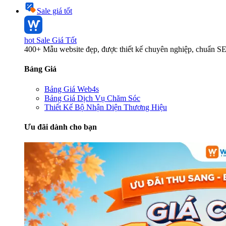
Sale giá tốt
hot
Sale Giá Tốt
400+ Mẫu website đẹp, được thiết kế chuyên nghiệp, chuẩn S
Bảng Giá
Bảng Giá Web4s
Bảng Giá Dịch Vụ Chăm Sóc
Thiết Kế Bộ Nhận Diện Thương Hiệu
Ưu đãi dành cho bạn