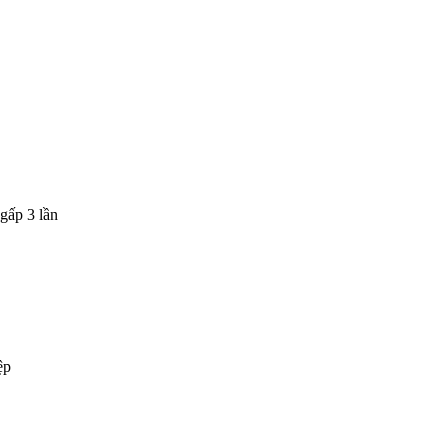
gấp 3 lần
ệp