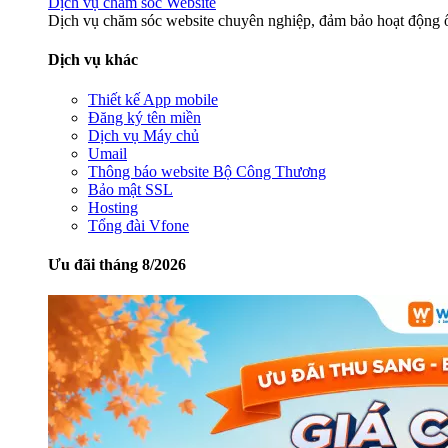
Dịch vụ chăm sóc Website
Dịch vụ chăm sóc website chuyên nghiệp, đảm bảo hoạt động ổ
Dịch vụ khác
Thiết kế App mobile
Đăng ký tên miền
Dịch vụ Máy chủ
Umail
Thông báo website Bộ Công Thương
Bảo mật SSL
Hosting
Tổng đài Vfone
Ưu đãi tháng 8/2026