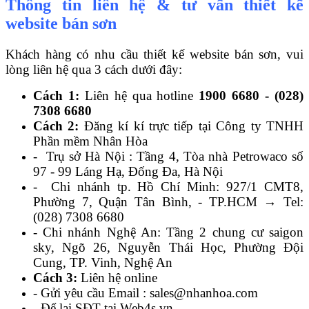
Thông tin liên hệ & tư vấn thiết kế
website bán sơn
Khách hàng có nhu cầu thiết kế website bán sơn, vui
lòng liên hệ qua 3 cách dưới đây:
Cách 1:
Liên hệ qua hotline
1900 6680 - (028)
7308 6680
Cách 2:
Đăng kí kí trực tiếp tại Công ty TNHH
Phần mềm Nhân Hòa
- Trụ sở Hà Nội : Tầng 4, Tòa nhà Petrowaco số
97 - 99 Láng Hạ, Đống Đa, Hà Nội
- Chi nhánh tp. Hồ Chí Minh: 927/1 CMT8,
Phường 7, Quận Tân Bình, - TP.HCM → Tel:
(028) 7308 6680
- Chi nhánh Nghệ An:
Tầng 2 chung cư saigon
sky, Ngõ 26, Nguyễn Thái Học, Phường Đội
Cung, TP. Vinh, Nghệ An
Cách 3:
Liên hệ online
- Gửi yêu cầu Email : sales@nhanhoa.com
- Để lại SĐT tại Web4s.vn