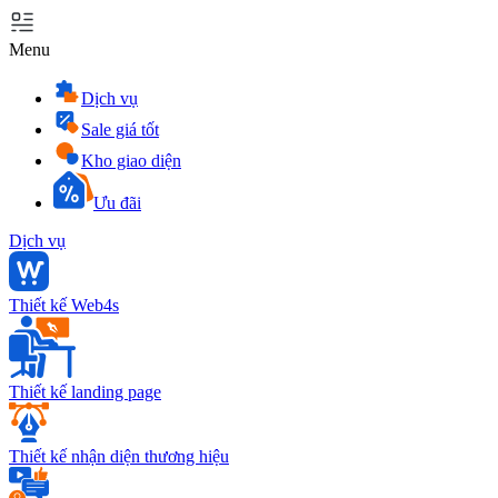
Menu
Dịch vụ
Sale giá tốt
Kho giao diện
Ưu đãi
Dịch vụ
Thiết kế Web4s
Thiết kế landing page
Thiết kế nhận diện thương hiệu