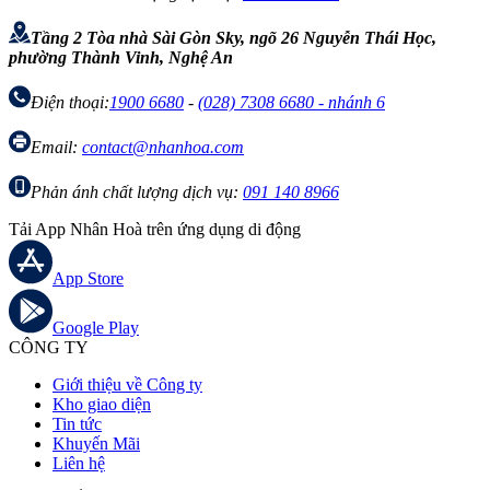
Tầng 2 Tòa nhà Sài Gòn Sky, ngõ 26 Nguyễn Thái Học,
phường Thành Vinh, Nghệ An
Điện thoại:
1900 6680
-
(028) 7308 6680 - nhánh 6
Email:
contact@nhanhoa.com
Phản ánh chất lượng dịch vụ:
091 140 8966
Tải App Nhân Hoà trên ứng dụng di động
App Store
Google Play
CÔNG TY
Giới thiệu về Công ty
Kho giao diện
Tin tức
Khuyến Mãi
Liên hệ