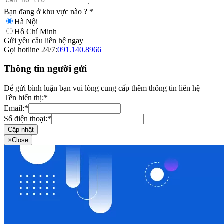
Bạn đang ở khu vực nào ?
*
Hà Nội
Hồ Chí Minh
Gửi yêu cầu liên hệ ngay
Gọi hotline 24/7:
091.140.8966
Thông tin người gửi
Để gửi bình luận bạn vui lòng cung cấp thêm thông tin liên hệ
Tên hiển thị:
*
Email:
*
Số điện thoại:
*
Cập nhật
×
Close