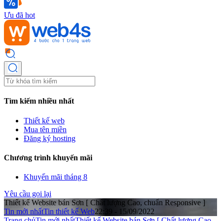
Ưu đã hot
Tìm kiếm nhiều nhất
Thiết kế web
Mua tên miền
Đăng ký hosting
Chương trình khuyến mãi
Khuyến mãi tháng 8
Yêu cầu gọi lại
Thiết kế Website bán Sơn [ Chất lượng Cao, chuẩn Responsive ]
Tin mới nhất
Tin thiết kế Web
22:39 - 15/09/2022
Trang chủ
Tin mới nhất
Thiết kế Website bán Sơn [ Chất lượng Cao,