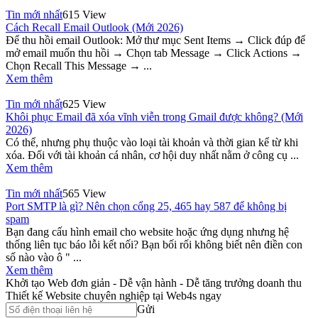
Tin mới nhất
615 View
Cách Recall Email Outlook (Mới 2026)
Để thu hồi email Outlook: Mở thư mục Sent Items → Click đúp để
mở email muốn thu hồi → Chọn tab Message → Click Actions →
Chọn Recall This Message → ...
Xem thêm
Tin mới nhất
625 View
Khôi phục Email đã xóa vĩnh viễn trong Gmail được không? (Mới
2026)
Có thể, nhưng phụ thuộc vào loại tài khoản và thời gian kể từ khi
xóa. Đối với tài khoản cá nhân, cơ hội duy nhất nằm ở công cụ ...
Xem thêm
Tin mới nhất
565 View
Port SMTP là gì? Nên chọn cổng 25, 465 hay 587 để không bị
spam
Bạn đang cấu hình email cho website hoặc ứng dụng nhưng hệ
thống liên tục báo lỗi kết nối? Bạn bối rối không biết nên điền con
số nào vào ô " ...
Xem thêm
Khởi tạo Web đơn giản - Dễ vận hành - Dễ tăng trưởng doanh thu
Thiết kế Website chuyên nghiệp tại Web4s ngay
Gửi