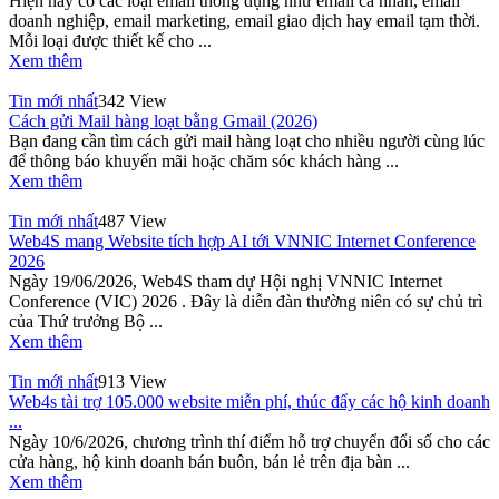
Hiện nay có các loại email thông dụng như email cá nhân, email
doanh nghiệp, email marketing, email giao dịch hay email tạm thời.
Mỗi loại được thiết kế cho ...
Xem thêm
Tin mới nhất
342 View
Cách gửi Mail hàng loạt bằng Gmail (2026)
Bạn đang cần tìm cách gửi mail hàng loạt cho nhiều người cùng lúc
để thông báo khuyến mãi hoặc chăm sóc khách hàng ...
Xem thêm
Tin mới nhất
487 View
Web4S mang Website tích hợp AI tới VNNIC Internet Conference
2026
Ngày 19/06/2026, Web4S tham dự Hội nghị VNNIC Internet
Conference (VIC) 2026 . Đây là diễn đàn thường niên có sự chủ trì
của Thứ trưởng Bộ ...
Xem thêm
Tin mới nhất
913 View
Web4s tài trợ 105.000 website miễn phí, thúc đẩy các hộ kinh doanh
...
Ngày 10/6/2026, chương trình thí điểm hỗ trợ chuyển đổi số cho các
cửa hàng, hộ kinh doanh bán buôn, bán lẻ trên địa bàn ...
Xem thêm