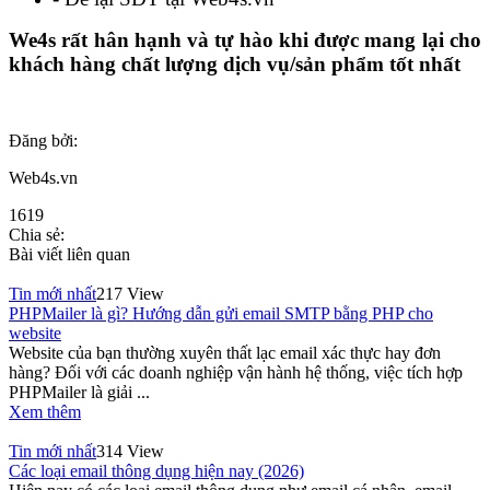
We4s rất hân hạnh và tự hào khi được mang lại cho
khách hàng chất lượng dịch vụ/sản phẩm tốt nhất
Đăng bởi:
Web4s.vn
1619
Chia sẻ:
Bài viết liên quan
Tin mới nhất
217 View
PHPMailer là gì? Hướng dẫn gửi email SMTP bằng PHP cho
website
Website của bạn thường xuyên thất lạc email xác thực hay đơn
hàng? Đối với các doanh nghiệp vận hành hệ thống, việc tích hợp
PHPMailer là giải ...
Xem thêm
Tin mới nhất
314 View
Các loại email thông dụng hiện nay (2026)