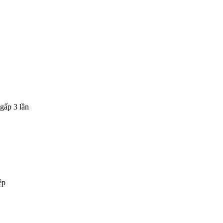
gấp 3 lần
ệp