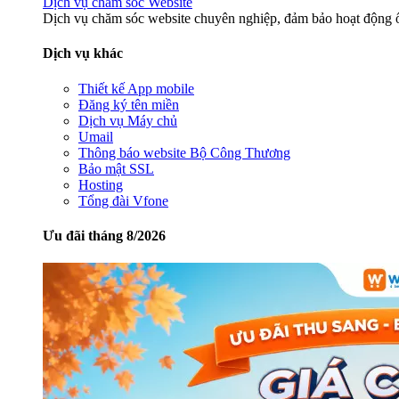
Dịch vụ chăm sóc Website
Dịch vụ chăm sóc website chuyên nghiệp, đảm bảo hoạt động ổ
Dịch vụ khác
Thiết kế App mobile
Đăng ký tên miền
Dịch vụ Máy chủ
Umail
Thông báo website Bộ Công Thương
Bảo mật SSL
Hosting
Tổng đài Vfone
Ưu đãi tháng 8/2026