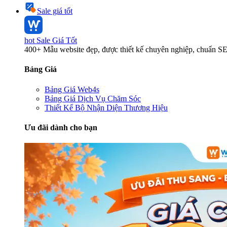
Sale giá tốt
hot
Sale Giá Tốt
400+ Mẫu website đẹp, được thiết kế chuyên nghiệp, chuẩn S
Bảng Giá
Bảng Giá Web4s
Bảng Giá Dịch Vụ Chăm Sóc
Thiết Kế Bộ Nhận Diện Thương Hiệu
Ưu đãi dành cho bạn