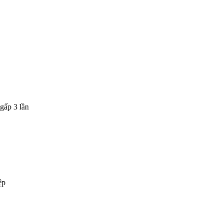
gấp 3 lần
ệp