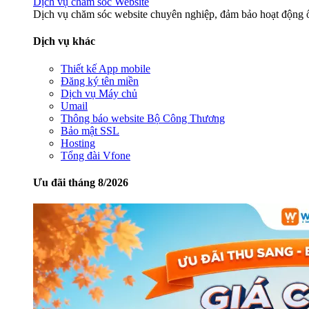
Dịch vụ chăm sóc Website
Dịch vụ chăm sóc website chuyên nghiệp, đảm bảo hoạt động ổ
Dịch vụ khác
Thiết kế App mobile
Đăng ký tên miền
Dịch vụ Máy chủ
Umail
Thông báo website Bộ Công Thương
Bảo mật SSL
Hosting
Tổng đài Vfone
Ưu đãi tháng 8/2026