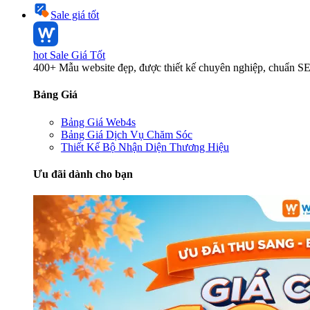
Sale giá tốt
hot
Sale Giá Tốt
400+ Mẫu website đẹp, được thiết kế chuyên nghiệp, chuẩn S
Bảng Giá
Bảng Giá Web4s
Bảng Giá Dịch Vụ Chăm Sóc
Thiết Kế Bộ Nhận Diện Thương Hiệu
Ưu đãi dành cho bạn