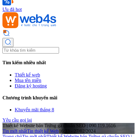
Ưu đã hot
Tìm kiếm nhiều nhất
Thiết kế web
Mua tên miền
Đăng ký hosting
Chương trình khuyến mãi
Khuyến mãi tháng 8
Yêu cầu gọi lại
Thiết kế Website bán Trứng gà chuẩn SEO | 090.119.1616
Tin mới nhất
Tin thiết kế Web
16:33 - 27/02/2024
Trang chủ
Tin mới nhất
Thiết kế Website bán Trứng gà chuẩn SEO |