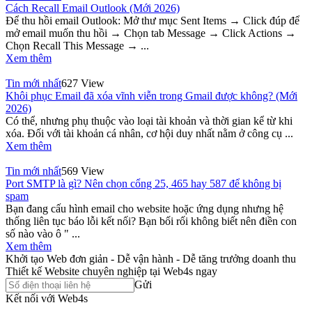
Cách Recall Email Outlook (Mới 2026)
Để thu hồi email Outlook: Mở thư mục Sent Items → Click đúp để
mở email muốn thu hồi → Chọn tab Message → Click Actions →
Chọn Recall This Message → ...
Xem thêm
Tin mới nhất
627 View
Khôi phục Email đã xóa vĩnh viễn trong Gmail được không? (Mới
2026)
Có thể, nhưng phụ thuộc vào loại tài khoản và thời gian kể từ khi
xóa. Đối với tài khoản cá nhân, cơ hội duy nhất nằm ở công cụ ...
Xem thêm
Tin mới nhất
569 View
Port SMTP là gì? Nên chọn cổng 25, 465 hay 587 để không bị
spam
Bạn đang cấu hình email cho website hoặc ứng dụng nhưng hệ
thống liên tục báo lỗi kết nối? Bạn bối rối không biết nên điền con
số nào vào ô " ...
Xem thêm
Khởi tạo Web đơn giản - Dễ vận hành - Dễ tăng trưởng doanh thu
Thiết kế Website chuyên nghiệp tại Web4s ngay
Gửi
Kết nối với Web4s