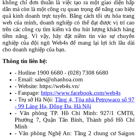
không chỉ đơn thuần là việc tạo ra một giao diện hấp
dẫn mà còn là một công cụ quan trọng để nâng cao hiệu
quả kinh doanh trực tuyến. Bằng cách tối ưu hóa trang
web của mình, doanh nghiệp có thể đạt được vị trí cao
trên các công cụ tìm kiếm và thu hút lượng khách hàng
tiềm năng. Vì vậy, hãy đặt niềm tin vào sự chuyên
nghiệp của đội ngũ Web4s để mang lại lợi ích lâu dài
cho doanh nghiệp của bạn.
Thông tin liên hệ:
- Hotline 1900 6680 - (028) 7308 6680
- Email: sales@nhanhoa.com
- Website: https://web4s.vn/
- Fanpage:
https://www.facebook.com/web4s
- Trụ sở Hà Nội:
Tầng 4, Tòa nhà Petrowaco số 97
- 99 Láng Hạ, Đống Đa, Hà Nội
- Văn phòng TP. Hồ Chí Minh: 927/1 CMT8,
Phường 7, Quận Tân Bình, Thành phố Hồ Chí
Minh
- Văn phòng Nghệ An: Tầng 2 chung cư Saigon