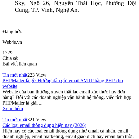
Sky, Ngõ 26, Nguyễn Thái Học, Phường Đội
Cung, TP. Vinh, Nghệ An.
Đăng bởi:
Web4s.vn
1729
Chia sẻ:
Bài viết liên quan
Tin mới nhất
223 View
PHPMailer là gì? Hướng dẫn gửi email SMTP bằng PHP cho
website
Website của bạn thường xuyên thất lạc email xác thực hay đơn
hàng? Đối với các doanh nghiệp vận hành hệ thống, việc tích hợp
PHPMailer là giải ...
Xem thêm
Tin mới nhất
321 View
Các loại email thông dụng hiện nay (2026)
Hiện nay có các loại email thông dụng như email cá nhân, email
doanh nghiệp, email marketing, email giao dịch hay email tạm thời.