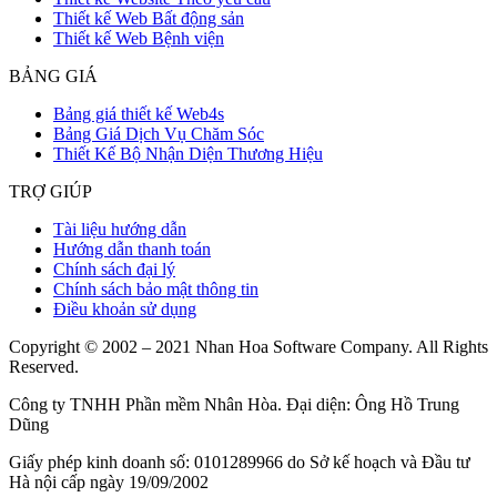
Thiết kế Web Bất động sản
Thiết kế Web Bệnh viện
BẢNG GIÁ
Bảng giá thiết kế Web4s
Bảng Giá Dịch Vụ Chăm Sóc
Thiết Kế Bộ Nhận Diện Thương Hiệu
TRỢ GIÚP
Tài liệu hướng dẫn
Hướng dẫn thanh toán
Chính sách đại lý
Chính sách bảo mật thông tin
Điều khoản sử dụng
Copyright © 2002 – 2021 Nhan Hoa Software Company. All Rights
Reserved.
Công ty TNHH Phần mềm Nhân Hòa. Đại diện: Ông Hồ Trung
Dũng
Giấy phép kinh doanh số: 0101289966 do Sở kế hoạch và Đầu tư
Hà nội cấp ngày 19/09/2002