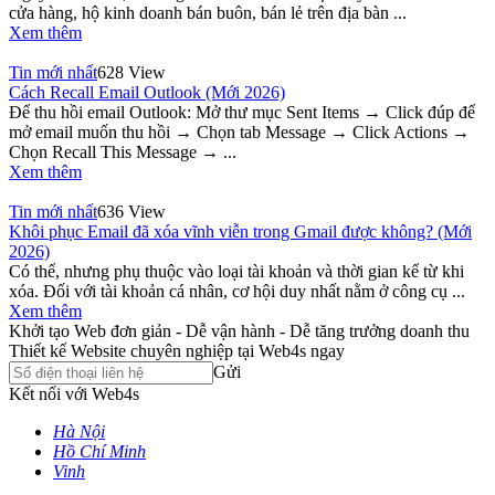
cửa hàng, hộ kinh doanh bán buôn, bán lẻ trên địa bàn ...
Xem thêm
Tin mới nhất
628 View
Cách Recall Email Outlook (Mới 2026)
Để thu hồi email Outlook: Mở thư mục Sent Items → Click đúp để
mở email muốn thu hồi → Chọn tab Message → Click Actions →
Chọn Recall This Message → ...
Xem thêm
Tin mới nhất
636 View
Khôi phục Email đã xóa vĩnh viễn trong Gmail được không? (Mới
2026)
Có thể, nhưng phụ thuộc vào loại tài khoản và thời gian kể từ khi
xóa. Đối với tài khoản cá nhân, cơ hội duy nhất nằm ở công cụ ...
Xem thêm
Khởi tạo Web đơn giản - Dễ vận hành - Dễ tăng trưởng doanh thu
Thiết kế Website chuyên nghiệp tại Web4s ngay
Gửi
Kết nối với Web4s
Hà Nội
Hồ Chí Minh
Vinh