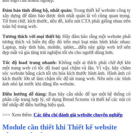
ảnh logo của doanh nghiệp.
Đảm bảo tính đồng bộ, nhất quán:
Trong thiết kế website công ty
xây dựng để đảm bảo được tính nhất quán là vô cùng quan trọng.
Từ font chữ, kích thước, tiêu đề, kiểu nút CTA phải giống nhau trên
toàn bộ trang web.
Tương thích với mọi thiết bị:
Hãy đảm bảo rằng một website phải
tương thích và hiển thị đầy đủ trên mọi loại màn hình khác nhau:
Laptop, máy tính bàn, mobile, tablet,...điều này giúp web trở nên
đẹp mắt và gia tăng trải nghiệm tối ưu cho người dùng hơn.
Tốc độ load trang nhanh:
Không một ai thích phải chờ đợi khi
một trang web có tốc độ load quá chậm và lâu.
Vì vậy, hãy chăm
sóc website bằng cách tối ưu hóa kích thước hình ảnh. Hình ảnh có
kích thước lớn sẽ làm chậm tốc độ tải trang web. Nên nén các hình
ảnh nhỏ lại trước khi đăng lên website.
Điều hướng dễ dàng:
Bạn hãy cân nhắc để tạo một hệ thống có
phân cấp trang hợp lý, sử dụng Bread Scrums và thiết kế các nút có
thể nhấp để điều hướng hiệu quả.
>>> Xem thêm:
Các tiêu chí đánh giá website chuyên nghiệp
Module cần thiết khi Thiết kế website