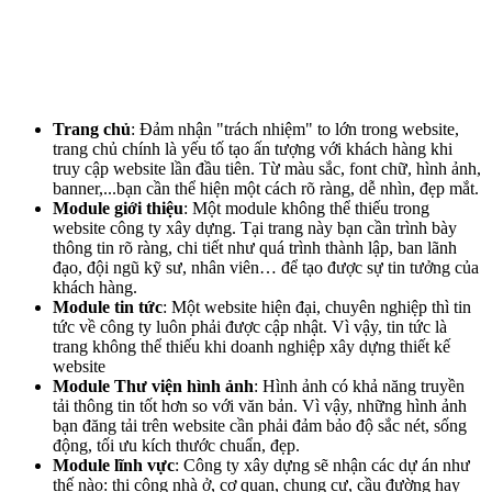
Trang chủ
: Đảm nhận "trách nhiệm" to lớn trong website,
trang chủ chính là yếu tố tạo ấn tượng với khách hàng khi
truy cập website lần đầu tiên. Từ màu sắc, font chữ, hình ảnh,
banner,...bạn cần thể hiện một cách rõ ràng, dễ nhìn, đẹp mắt.
Module giới thiệu
: Một module không thể thiếu trong
website công ty xây dựng. Tại trang này bạn cần trình bày
thông tin rõ ràng, chi tiết như quá trình thành lập, ban lãnh
đạo, đội ngũ kỹ sư, nhân viên… để tạo được sự tin tưởng của
khách hàng.
Module tin tức
: Một website hiện đại, chuyên nghiệp thì tin
tức về công ty luôn phải được cập nhật. Vì vậy, tin tức là
trang không thể thiếu khi doanh nghiệp xây dựng thiết kế
website
Module Thư viện hình ảnh
: Hình ảnh có khả năng truyền
tải thông tin tốt hơn so với văn bản. Vì vậy, những hình ảnh
bạn đăng tải trên website cần phải đảm bảo độ sắc nét, sống
động, tối ưu kích thước chuẩn, đẹp.
Module lĩnh vực
: Công ty xây dựng sẽ nhận các dự án như
thế nào: thi công nhà ở, cơ quan, chung cư, cầu đường hay