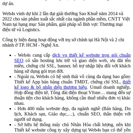
dự án.
Web4s vinh dự khi 2 lần đạt giải thưởng Sao Khuê năm 2014 và
2022 cho sản phẩm xuất sắc nhất của ngành phần mềm, CNTT Việt
Nam tại hạng mục Sản phẩm, giải pháp số lĩnh vực Thương mại
điện tử và Logistics.
Công ty hiện đang hoạt động với trụ sở chính tại Hà Nội và 2 chi
nhánh ở TP. HCM - Nghệ An.
- Web4s cung cấp
dịch vụ thiết kế website trọn gói chuẩn
SEO
có sẵn hosting lưu trữ và giao diện web, ưu đãi tên
miền, chứng chỉ SSL, banner, hỗ trợ nhập liệu đối với khách
hàng sử dụng gói trọn đời.
- Ngoài ra, Web4s có hệ sinh thái vô cùng đa dạng bao gồm:
Thiết kế App bán hàng chuẩn TMĐT, chứng chỉ SSL,
thiết
kế logo & bộ nhận diện thương hiệu
,
Umail doanh nghiệp,
Hợp đồng điện tử, Tổng đài điện thoại Vfone… mang đến sự
thuận tiện cho khách hàng, không cần thuê nhiều đơn vị khác
nhau.
- Hơn 400 mẫu website đẹp, đa ngành nghề (Bán hàng, Du
lịch, Khách sạn, Giáo dục,…), chuẩn SEO, thân thiện với
người sử dụng.
- Sở hữu hệ thống máy chủ Nhân Hòa chất lượng, nên khi
Thiết kế website công ty xây dựng tại Web4s bạn có thể yên