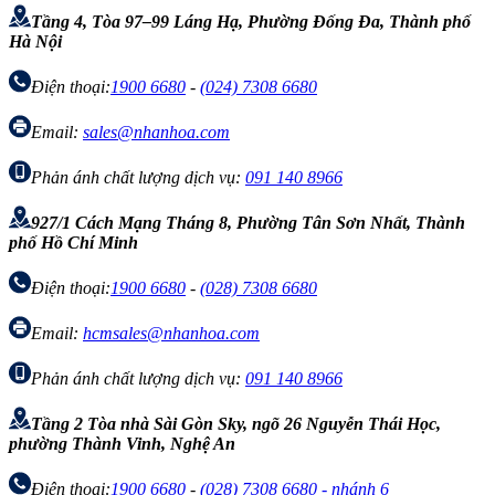
Tầng 4, Tòa 97–99 Láng Hạ, Phường Đống Đa, Thành phố
Hà Nội
Điện thoại:
1900 6680
-
(024) 7308 6680
Email:
sales@nhanhoa.com
Phản ánh chất lượng dịch vụ:
091 140 8966
927/1 Cách Mạng Tháng 8, Phường Tân Sơn Nhất, Thành
phố Hồ Chí Minh
Điện thoại:
1900 6680
-
(028) 7308 6680
Email:
hcmsales@nhanhoa.com
Phản ánh chất lượng dịch vụ:
091 140 8966
Tầng 2 Tòa nhà Sài Gòn Sky, ngõ 26 Nguyễn Thái Học,
phường Thành Vinh, Nghệ An
Điện thoại:
1900 6680
-
(028) 7308 6680 - nhánh 6