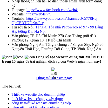
Nhập thông tin liên hệ (số điện thoại/ email) trên form đăng
ký
Fanpage:
https://www.facebook.com/web4s
Website:
https://web4s.vn/
Youtube:
https://www.youtube.com/channel/UCr778Hq-
QhCEBTGFc9n-Pcg
Trụ sở Hà Nội:
Tầng 4, Tòa nhà Petrowaco số 97 - 99 Láng
Hạ, Đống Đa, Hà Nội
Văn phòng TP. Hồ Chí Minh: 270 Cao Thắng (nối dài),
Phường 12, Quận 10, TP.Hồ Chí Minh
Văn phòng Nghệ An: Tầng 2 chung cư Saigon Sky, Ngõ 26,
Nguyễn Thái Học, Phường Đội Cung, TP. Vinh, Nghệ An.
Đăng ký
tạo website dùng thử MIỄN PHÍ
trong 15 ngày
để trải nghiệm dịch vụ của Web4s ngay hôm nay!
Dùng thử website ngay
Thẻ bài viết:
Thiết kế website cho doanh nghiệp
thiết kế website công ty xây dựng
công ty thiết kế website chuyên nghiệp
bảng giá thiết kế website giá rẻ