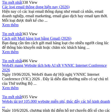
Tin mới nhất
338 View
Các loại email thông dụng hiện nay (2026)
Hiện nay có các loại email thông dụng như email cá nhân, email
doanh nghiệp, email marketing, email giao dịch hay email tạm thời.
Mỗi loại được thiết kế cho ...
Xem thêm
Tin mới nhất
363 View
Cách gửi Mail hàng loạt bằng Gmail (2026)
Bạn đang cần tìm cách gửi mail hàng loạt cho nhiều người cùng lúc
để thông báo khuyến mãi hoặc chăm sóc khách hàng ...
Xem thêm
Tin mới nhất
496 View
Web4S mang Website tích hợp AI tới VNNIC Internet Conference
2026
Ngày 19/06/2026, Web4S tham dự Hội nghị VNNIC Internet
Conference (VIC) 2026 . Đây là diễn đàn thường niên có sự chủ trì
của Thứ trưởng Bộ ...
Xem thêm
Tin mới nhất
935 View
Web4s tài trợ 105.000 website miễn phí, thúc đẩy các hộ kinh doanh
...
Ngày 10/6/2026, chương trình thí điểm hỗ trợ chuyển đổi số cho các