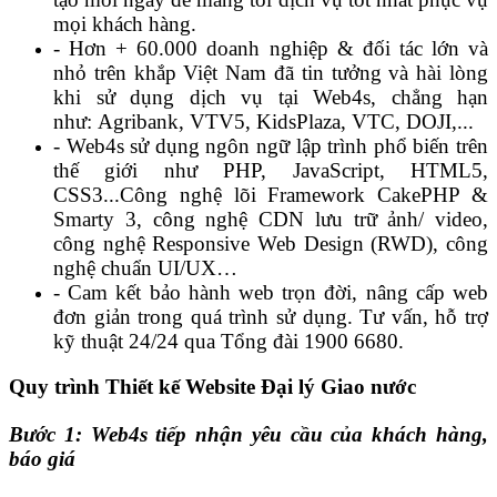
mọi khách hàng.
- Hơn + 60.000 doanh nghiệp & đối tác lớn và
nhỏ trên khắp Việt Nam đã tin tưởng và hài lòng
khi sử dụng dịch vụ tại Web4s, chẳng hạn
như:
Agribank, VTV5, KidsPlaza, VTC, DOJI,...
-
Web4s sử dụng ngôn ngữ lập trình phổ biến trên
thế giới như PHP, JavaScript, HTML5,
CSS3...
Công nghệ lõi Framework CakePHP &
Smarty 3, công nghệ CDN lưu trữ ảnh/ video,
công nghệ Responsive Web Design (RWD), công
nghệ chuẩn UI/UX…
-
Cam kết bảo hành web trọn đời, nâng cấp web
đơn giản trong quá trình sử dụng. Tư vấn, hỗ trợ
kỹ thuật 24/24 qua Tổng đài 1900 6680.
Quy trình Thiết kế Website Đại lý Giao nước
Bước 1: Web4s tiếp nhận yêu cầu của khách hàng,
báo giá