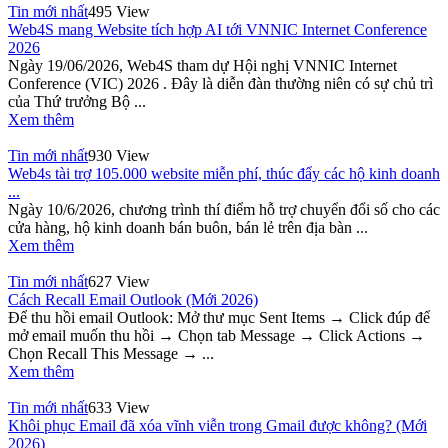
Tin mới nhất
495 View
Web4S mang Website tích hợp AI tới VNNIC Internet Conference
2026
Ngày 19/06/2026, Web4S tham dự Hội nghị VNNIC Internet
Conference (VIC) 2026 . Đây là diễn đàn thường niên có sự chủ trì
của Thứ trưởng Bộ ...
Xem thêm
Tin mới nhất
930 View
Web4s tài trợ 105.000 website miễn phí, thúc đẩy các hộ kinh doanh
...
Ngày 10/6/2026, chương trình thí điểm hỗ trợ chuyển đổi số cho các
cửa hàng, hộ kinh doanh bán buôn, bán lẻ trên địa bàn ...
Xem thêm
Tin mới nhất
627 View
Cách Recall Email Outlook (Mới 2026)
Để thu hồi email Outlook: Mở thư mục Sent Items → Click đúp để
mở email muốn thu hồi → Chọn tab Message → Click Actions →
Chọn Recall This Message → ...
Xem thêm
Tin mới nhất
633 View
Khôi phục Email đã xóa vĩnh viễn trong Gmail được không? (Mới
2026)