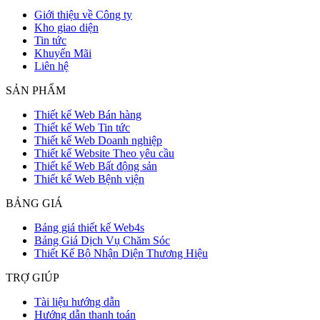
Giới thiệu về Công ty
Kho giao diện
Tin tức
Khuyến Mãi
Liên hệ
SẢN PHẨM
Thiết kế Web Bán hàng
Thiết kế Web Tin tức
Thiết kế Web Doanh nghiệp
Thiết kế Website Theo yêu cầu
Thiết kế Web Bất động sản
Thiết kế Web Bệnh viện
BẢNG GIÁ
Bảng giá thiết kế Web4s
Bảng Giá Dịch Vụ Chăm Sóc
Thiết Kế Bộ Nhận Diện Thương Hiệu
TRỢ GIÚP
Tài liệu hướng dẫn
Hướng dẫn thanh toán