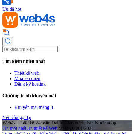
Ưu đã hot
Tìm kiếm nhiều nhất
Thiết kế web
Mua tên miền
Đăng ký hosting
Chương trình khuyến mãi
Khuyến mãi tháng 8
Yêu cầu gọi lại
Web4s | Thiết kế Website Đại lý Giao nước, bán Nước uống
Tin mới nhất
Tin thiết kế Web
22:02 - 04/01/2024
Trang chủ
Tin mới nhất
Web4s | Thiết kế Website Đại lý Giao nước,