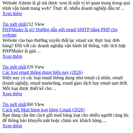
Website Admin là gì mà được xem là một vị trí quan trọng trong quá
trình vận hành trang web? Thực tế, nhiều doanh nghiệp đầu tư ...
Xem thêm
Tin mới nhất
232 View
PHPMailer là gì? Hướng dẫn gửi email SMTP bằng PHP cho
website
Website của bạn thường xuyên thất lạc email xác thực hay đơn
hàng? Đối với các doanh nghiệp vận hành hệ thống, việc tích hợp
PHPMailer là giải ...
Xem thêm
Tin mới nhất
329 View
Các loại email thông dụng hiện nay (2026)
Hiện nay có các loại email thông dụng như email cá nhân, email
doanh nghiệp, email marketing, email giao dịch hay email tạm thời.
Mỗi loại được thiết kế cho ...
Xem thêm
Tin mới nhất
360 View
Cách gửi Mail hàng loạt bằng Gmail (2026)
Bạn đang cần tìm cách gửi mail hàng loạt cho nhiều người cùng lúc
để thông báo khuyến mãi hoặc chăm sóc khách hàng ...
Xem thêm