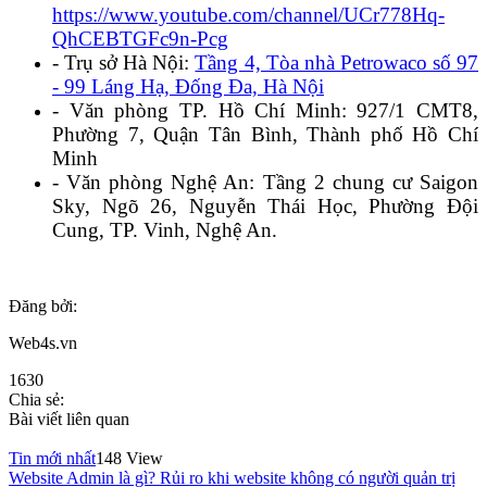
https://www.youtube.com/channel/UCr778Hq-
QhCEBTGFc9n-Pcg
- Trụ sở Hà Nội:
Tầng 4, Tòa nhà Petrowaco số 97
- 99 Láng Hạ, Đống Đa, Hà Nội
- Văn phòng TP. Hồ Chí Minh: 927/1 CMT8,
Phường 7, Quận Tân Bình, Thành phố Hồ Chí
Minh
- Văn phòng Nghệ An: Tầng 2 chung cư Saigon
Sky, Ngõ 26, Nguyễn Thái Học, Phường Đội
Cung, TP. Vinh, Nghệ An.
Đăng bởi:
Web4s.vn
1630
Chia sẻ:
Bài viết liên quan
Tin mới nhất
148 View
Website Admin là gì? Rủi ro khi website không có người quản trị