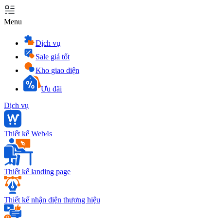
Menu
Dịch vụ
Sale giá tốt
Kho giao diện
Ưu đãi
Dịch vụ
Thiết kế Web4s
Thiết kế landing page
Thiết kế nhận diện thương hiệu