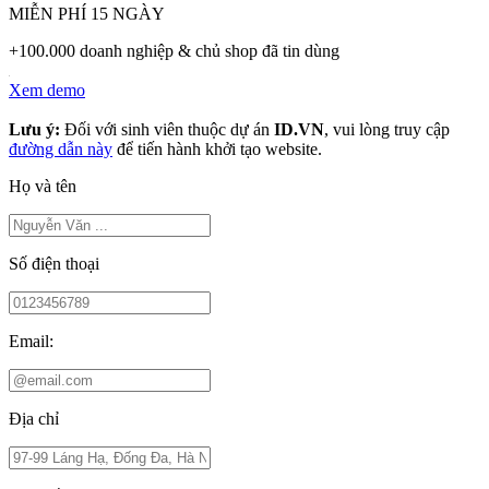
MIỄN PHÍ 15 NGÀY
+100.000 doanh nghiệp & chủ shop đã tin dùng
Xem demo
Lưu ý:
Đối với sinh viên thuộc dự án
ID.VN
, vui lòng truy cập
đường dẫn này
để tiến hành khởi tạo website.
Họ và tên
Số điện thoại
Email:
Địa chỉ