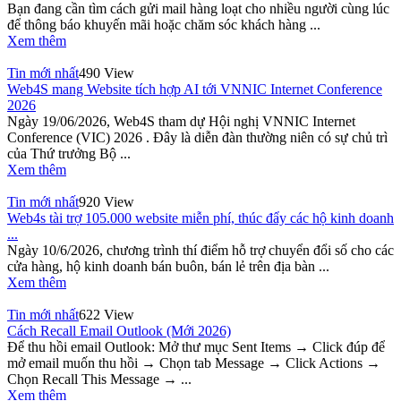
Bạn đang cần tìm cách gửi mail hàng loạt cho nhiều người cùng lúc
để thông báo khuyến mãi hoặc chăm sóc khách hàng ...
Xem thêm
Tin mới nhất
490 View
Web4S mang Website tích hợp AI tới VNNIC Internet Conference
2026
Ngày 19/06/2026, Web4S tham dự Hội nghị VNNIC Internet
Conference (VIC) 2026 . Đây là diễn đàn thường niên có sự chủ trì
của Thứ trưởng Bộ ...
Xem thêm
Tin mới nhất
920 View
Web4s tài trợ 105.000 website miễn phí, thúc đẩy các hộ kinh doanh
...
Ngày 10/6/2026, chương trình thí điểm hỗ trợ chuyển đổi số cho các
cửa hàng, hộ kinh doanh bán buôn, bán lẻ trên địa bàn ...
Xem thêm
Tin mới nhất
622 View
Cách Recall Email Outlook (Mới 2026)
Để thu hồi email Outlook: Mở thư mục Sent Items → Click đúp để
mở email muốn thu hồi → Chọn tab Message → Click Actions →
Chọn Recall This Message → ...
Xem thêm