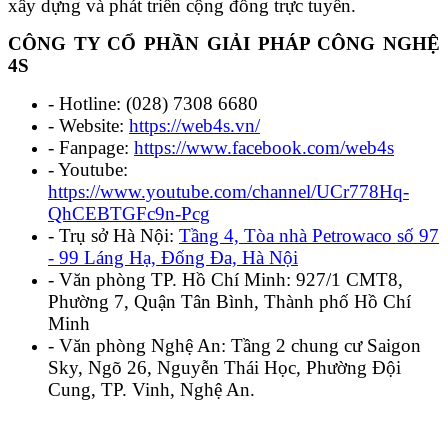
xây dựng và phát triển cộng đồng trực tuyến.
CÔNG TY CỔ PHẦN GIẢI PHÁP CÔNG NGHỆ
4S
- Hotline: (028) 7308 6680
- Website:
https://web4s.vn/
- Fanpage:
https://www.facebook.com/web4s
- Youtube:
https://www.youtube.com/channel/UCr778Hq-
QhCEBTGFc9n-Pcg
- Trụ sở Hà Nội:
Tầng 4, Tòa nhà Petrowaco số 97
- 99 Láng Hạ, Đống Đa, Hà Nội
- Văn phòng TP. Hồ Chí Minh: 927/1 CMT8,
Phường 7, Quận Tân Bình, Thành phố Hồ Chí
Minh
- Văn phòng Nghệ An: Tầng 2 chung cư Saigon
Sky, Ngõ 26, Nguyễn Thái Học, Phường Đội
Cung, TP. Vinh, Nghệ An.