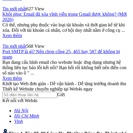
Tin mới nhất
627 View
Khôi phục Email đã xóa vĩnh viễn trong Gmail được không? (Mới
2026)
Có thể, nhưng phụ thuộc vào loại tài khoản và thời gian kể từ khi
xóa. Đối với tài khoản cá nhân, cơ hội duy nhất nằm ở công cụ ...
Xem thêm
Tin mới nhất
568 View
Port SMTP là gì? Nên chọn cổng 25, 465 hay 587 để không bị
spam
Bạn đang cấu hình email cho website hoặc ứng dụng nhưng hệ
thống liên tục báo lỗi kết nối? Bạn bối rối không biết nên điền con
số nào vào ô " ...
Xem thêm
Khởi tạo Web đơn giản - Dễ vận hành - Dễ tăng trưởng doanh thu
Thiết kế Website chuyên nghiệp tại Web4s ngay
Gửi
Kết nối với Web4s
Hà Nội
Hồ Chí Minh
Vinh