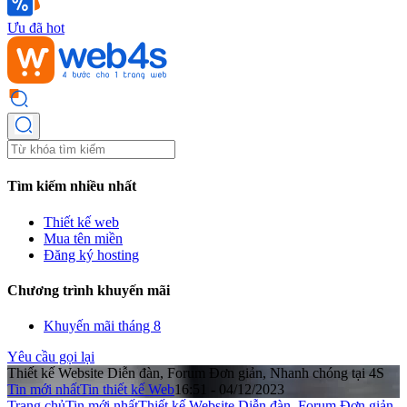
Ưu đã hot
Tìm kiếm nhiều nhất
Thiết kế web
Mua tên miền
Đăng ký hosting
Chương trình khuyến mãi
Khuyến mãi tháng 8
Yêu cầu gọi lại
Thiết kế Website Diễn đàn, Forum Đơn giản, Nhanh chóng tại 4S
Tin mới nhất
Tin thiết kế Web
16:51 - 04/12/2023
Trang chủ
Tin mới nhất
Thiết kế Website Diễn đàn, Forum Đơn giản,