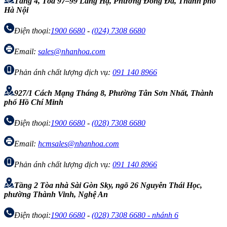
Tầng 4, Tòa 97–99 Láng Hạ, Phường Đống Đa, Thành phố
Hà Nội
Điện thoại:
1900 6680
-
(024) 7308 6680
Email:
sales@nhanhoa.com
Phản ánh chất lượng dịch vụ:
091 140 8966
927/1 Cách Mạng Tháng 8, Phường Tân Sơn Nhất, Thành
phố Hồ Chí Minh
Điện thoại:
1900 6680
-
(028) 7308 6680
Email:
hcmsales@nhanhoa.com
Phản ánh chất lượng dịch vụ:
091 140 8966
Tầng 2 Tòa nhà Sài Gòn Sky, ngõ 26 Nguyễn Thái Học,
phường Thành Vinh, Nghệ An
Điện thoại:
1900 6680
-
(028) 7308 6680 - nhánh 6