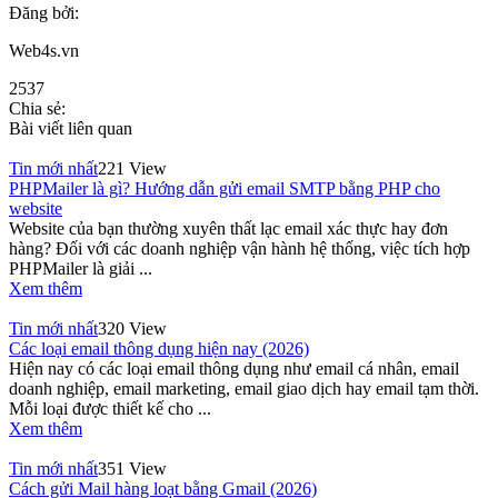
Đăng bởi:
Web4s.vn
2537
Chia sẻ:
Bài viết liên quan
Tin mới nhất
221 View
PHPMailer là gì? Hướng dẫn gửi email SMTP bằng PHP cho
website
Website của bạn thường xuyên thất lạc email xác thực hay đơn
hàng? Đối với các doanh nghiệp vận hành hệ thống, việc tích hợp
PHPMailer là giải ...
Xem thêm
Tin mới nhất
320 View
Các loại email thông dụng hiện nay (2026)
Hiện nay có các loại email thông dụng như email cá nhân, email
doanh nghiệp, email marketing, email giao dịch hay email tạm thời.
Mỗi loại được thiết kế cho ...
Xem thêm
Tin mới nhất
351 View
Cách gửi Mail hàng loạt bằng Gmail (2026)