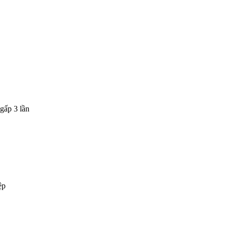
gấp 3 lần
ệp