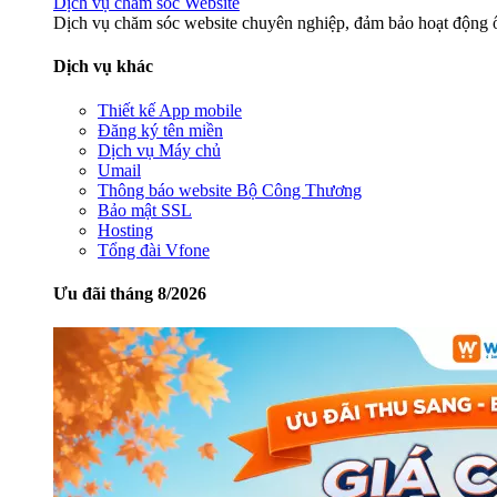
Dịch vụ chăm sóc Website
Dịch vụ chăm sóc website chuyên nghiệp, đảm bảo hoạt động ổ
Dịch vụ khác
Thiết kế App mobile
Đăng ký tên miền
Dịch vụ Máy chủ
Umail
Thông báo website Bộ Công Thương
Bảo mật SSL
Hosting
Tổng đài Vfone
Ưu đãi tháng 8/2026