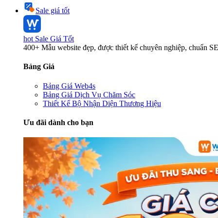
Sale giá tốt
hot
Sale Giá Tốt
400+ Mẫu website đẹp, được thiết kế chuyên nghiệp, chuẩn S
Bảng Giá
Bảng Giá Web4s
Bảng Giá Dịch Vụ Chăm Sóc
Thiết Kế Bộ Nhận Diện Thương Hiệu
Ưu đãi dành cho bạn