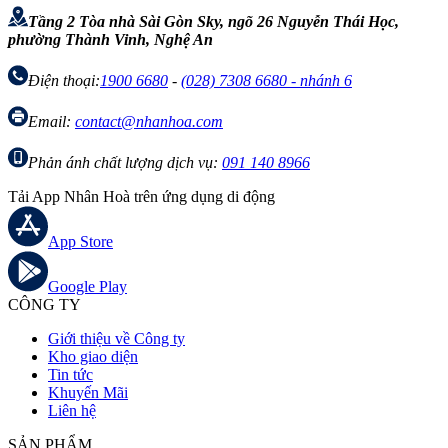
Tầng 2 Tòa nhà Sài Gòn Sky, ngõ 26 Nguyễn Thái Học,
phường Thành Vinh, Nghệ An
Điện thoại:
1900 6680
-
(028) 7308 6680 - nhánh 6
Email:
contact@nhanhoa.com
Phản ánh chất lượng dịch vụ:
091 140 8966
Tải App Nhân Hoà trên ứng dụng di động
App Store
Google Play
CÔNG TY
Giới thiệu về Công ty
Kho giao diện
Tin tức
Khuyến Mãi
Liên hệ
SẢN PHẨM