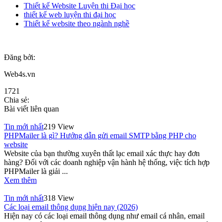
Thiết kế Website Luyện thi Đại học
thiết kế web luyện thi đại học
Thiết kế website theo ngành nghề
Đăng bởi:
Web4s.vn
1721
Chia sẻ:
Bài viết liên quan
Tin mới nhất
219 View
PHPMailer là gì? Hướng dẫn gửi email SMTP bằng PHP cho
website
Website của bạn thường xuyên thất lạc email xác thực hay đơn
hàng? Đối với các doanh nghiệp vận hành hệ thống, việc tích hợp
PHPMailer là giải ...
Xem thêm
Tin mới nhất
318 View
Các loại email thông dụng hiện nay (2026)
Hiện nay có các loại email thông dụng như email cá nhân, email