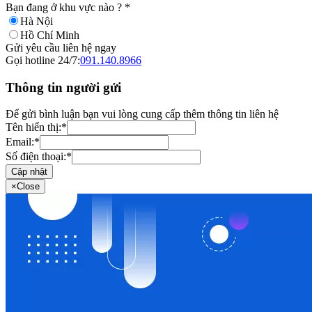
Bạn đang ở khu vực nào ?
*
Hà Nội
Hồ Chí Minh
Gửi yêu cầu liên hệ ngay
Gọi hotline 24/7:
091.140.8966
Thông tin người gửi
Để gửi bình luận bạn vui lòng cung cấp thêm thông tin liên hệ
Tên hiển thị:
*
Email:
*
Số điện thoại:
*
Cập nhật
×
Close