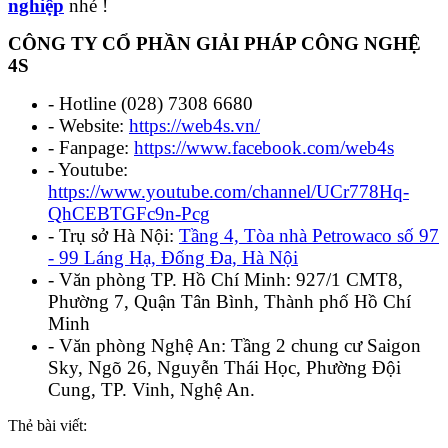
nghiệp
nhé !
CÔNG TY CỔ PHẦN GIẢI PHÁP CÔNG NGHỆ
4S
- Hotline (028) 7308 6680
- Website:
https://web4s.vn/
- Fanpage:
https://www.facebook.com/web4s
- Youtube:
https://www.youtube.com/channel/UCr778Hq-
QhCEBTGFc9n-Pcg
- Trụ sở Hà Nội:
Tầng 4, Tòa nhà Petrowaco số 97
- 99 Láng Hạ, Đống Đa, Hà Nội
- Văn phòng TP. Hồ Chí Minh: 927/1 CMT8,
Phường 7, Quận Tân Bình, Thành phố Hồ Chí
Minh
- Văn phòng Nghệ An: Tầng 2 chung cư Saigon
Sky, Ngõ 26, Nguyễn Thái Học, Phường Đội
Cung, TP. Vinh, Nghệ An.
Thẻ bài viết: