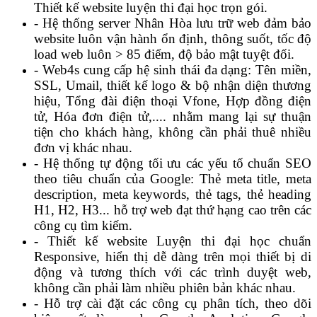
Thiết kế website luyện thi đại học trọn gói.
- Hệ thống server Nhân Hòa lưu trữ web đảm bảo
website luôn vận hành ổn định, thông suốt, tốc độ
load web luôn > 85 điểm, độ bảo mật tuyệt đối.
- Web4s cung cấp hệ sinh thái đa dạng: Tên miền,
SSL, Umail, thiết kế logo & bộ nhận diện thương
hiệu, Tổng đài điện thoại Vfone, Hợp đồng điện
tử, Hóa đơn điện tử,.... nhằm mang lại sự thuận
tiện cho khách hàng, không cần phải thuê nhiều
đơn vị khác nhau.
- Hệ thống tự động tối ưu các yếu tố chuẩn SEO
theo tiêu chuẩn của Google: Thẻ meta title, meta
description, meta keywords, thẻ tags, thẻ heading
H1, H2, H3... hỗ trợ web đạt thứ hạng cao trên các
công cụ tìm kiếm.
- Thiết kế website Luyện thi đại học chuẩn
Responsive, hiển thị dễ dàng trên mọi thiết bị di
động và tương thích với các trình duyệt web,
không cần phải làm nhiều phiên bản khác nhau.
- Hỗ trợ cài đặt các công cụ phân tích, theo dõi