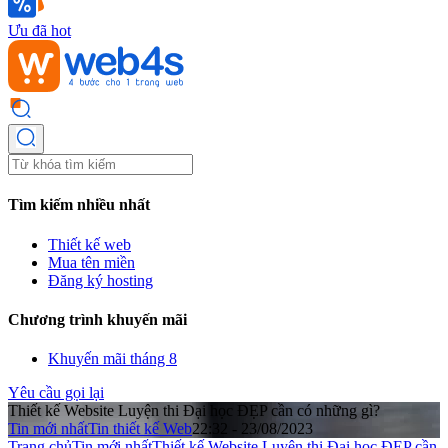
Ưu đã hot
Tìm kiếm nhiều nhất
Thiết kế web
Mua tên miền
Đăng ký hosting
Chương trình khuyến mãi
Khuyến mãi tháng 8
Yêu cầu gọi lại
Thiết kế Website Luyện thi Đại học ĐẸP cần có những gì?
Tin mới nhất
Tin thiết kế Web
22:32 - 23/08/2023
Trang chủ
Tin mới nhất
Thiết kế Website Luyện thi Đại học ĐẸP cần