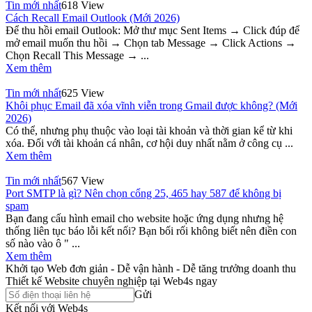
Tin mới nhất
618 View
Cách Recall Email Outlook (Mới 2026)
Để thu hồi email Outlook: Mở thư mục Sent Items → Click đúp để
mở email muốn thu hồi → Chọn tab Message → Click Actions →
Chọn Recall This Message → ...
Xem thêm
Tin mới nhất
625 View
Khôi phục Email đã xóa vĩnh viễn trong Gmail được không? (Mới
2026)
Có thể, nhưng phụ thuộc vào loại tài khoản và thời gian kể từ khi
xóa. Đối với tài khoản cá nhân, cơ hội duy nhất nằm ở công cụ ...
Xem thêm
Tin mới nhất
567 View
Port SMTP là gì? Nên chọn cổng 25, 465 hay 587 để không bị
spam
Bạn đang cấu hình email cho website hoặc ứng dụng nhưng hệ
thống liên tục báo lỗi kết nối? Bạn bối rối không biết nên điền con
số nào vào ô " ...
Xem thêm
Khởi tạo Web đơn giản - Dễ vận hành - Dễ tăng trưởng doanh thu
Thiết kế Website chuyên nghiệp tại Web4s ngay
Gửi
Kết nối với Web4s