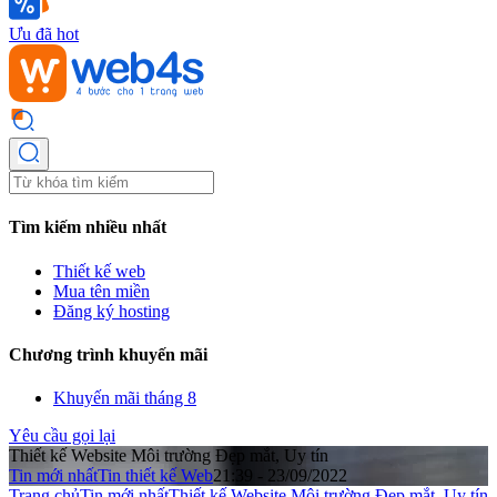
Ưu đã hot
Tìm kiếm nhiều nhất
Thiết kế web
Mua tên miền
Đăng ký hosting
Chương trình khuyến mãi
Khuyến mãi tháng 8
Yêu cầu gọi lại
Thiết kế Website Môi trường Đẹp mắt, Uy tín
Tin mới nhất
Tin thiết kế Web
21:39 - 23/09/2022
Trang chủ
Tin mới nhất
Thiết kế Website Môi trường Đẹp mắt, Uy tín