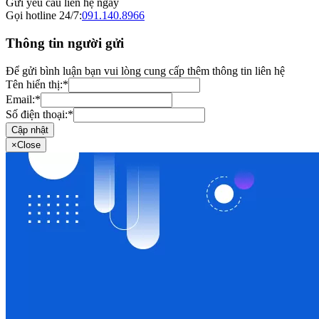
Gửi yêu cầu liên hệ ngay
Gọi hotline 24/7:
091.140.8966
Thông tin người gửi
Để gửi bình luận bạn vui lòng cung cấp thêm thông tin liên hệ
Tên hiển thị:
*
Email:
*
Số điện thoại:
*
Cập nhật
×
Close