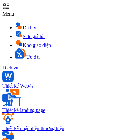
Menu
Dịch vụ
Sale giá tốt
Kho giao diện
Ưu đãi
Dịch vụ
Thiết kế Web4s
Thiết kế landing page
Thiết kế nhận diện thương hiệu