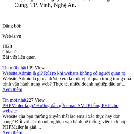
Cung, TP. Vinh, Nghệ An.
Đăng bởi:
Web4s.vn
1828
Chia sẻ:
Bài viết liên quan
Tin mới nhất
139 View
Website Admin là gì? Rủi ro khi website không có người quản trị
Website Admin là gì mà được xem là một vị trí quan trọng trong quá
trình vận hành trang web? Thực tế, nhiều doanh nghiệp đầu tư ...
Xem thêm
Tin mới nhất
227 View
PHPMailer là gì? Hướng dẫn gửi email SMTP bằng PHP cho
website
Website của bạn thường xuyên thất lạc email xác thực hay đơn
hàng? Đối với các doanh nghiệp vận hành hệ thống, việc tích hợp
PHPMailer là giải ...
Xem thêm