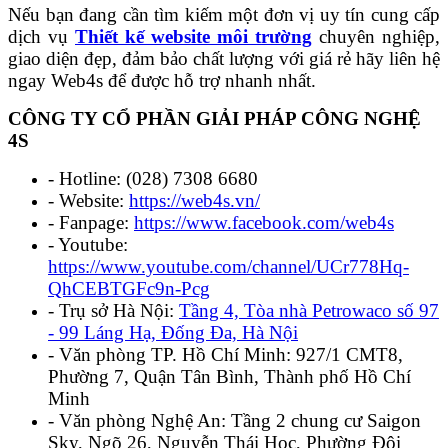
Nếu bạn đang cần tìm kiếm một đơn vị uy tín cung cấp
dịch vụ
Thiết kế website môi trường
chuyên nghiệp,
giao diện đẹp, đảm bảo chất lượng với giá rẻ hãy liên hệ
ngay Web4s để được hỗ trợ nhanh nhất.
CÔNG TY CỔ PHẦN GIẢI PHÁP CÔNG NGHỆ
4S
- Hotline: (028) 7308 6680
- Website:
https://web4s.vn/
- Fanpage:
https://www.facebook.com/web4s
- Youtube:
https://www.youtube.com/channel/UCr778Hq-
QhCEBTGFc9n-Pcg
- Trụ sở Hà Nội:
Tầng 4, Tòa nhà Petrowaco số 97
- 99 Láng Hạ, Đống Đa, Hà Nội
- Văn phòng TP. Hồ Chí Minh: 927/1 CMT8,
Phường 7, Quận Tân Bình, Thành phố Hồ Chí
Minh
- Văn phòng Nghệ An: Tầng 2 chung cư Saigon
Sky, Ngõ 26, Nguyễn Thái Học, Phường Đội