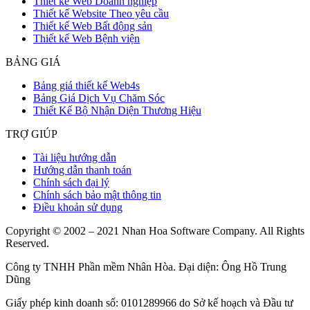
Thiết kế Web Doanh nghiệp
Thiết kế Website Theo yêu cầu
Thiết kế Web Bất động sản
Thiết kế Web Bệnh viện
BẢNG GIÁ
Bảng giá thiết kế Web4s
Bảng Giá Dịch Vụ Chăm Sóc
Thiết Kế Bộ Nhận Diện Thương Hiệu
TRỢ GIÚP
Tài liệu hướng dẫn
Hướng dẫn thanh toán
Chính sách đại lý
Chính sách bảo mật thông tin
Điều khoản sử dụng
Copyright © 2002 – 2021 Nhan Hoa Software Company. All Rights
Reserved.
Công ty TNHH Phần mềm Nhân Hòa. Đại diện: Ông Hồ Trung
Dũng
Giấy phép kinh doanh số: 0101289966 do Sở kế hoạch và Đầu tư