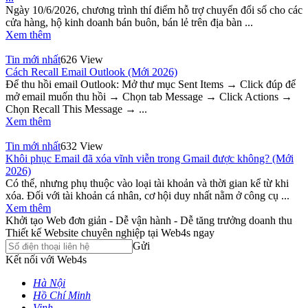
Ngày 10/6/2026, chương trình thí điểm hỗ trợ chuyển đổi số cho các
cửa hàng, hộ kinh doanh bán buôn, bán lẻ trên địa bàn ...
Xem thêm
Tin mới nhất
626 View
Cách Recall Email Outlook (Mới 2026)
Để thu hồi email Outlook: Mở thư mục Sent Items → Click đúp để
mở email muốn thu hồi → Chọn tab Message → Click Actions →
Chọn Recall This Message → ...
Xem thêm
Tin mới nhất
632 View
Khôi phục Email đã xóa vĩnh viễn trong Gmail được không? (Mới
2026)
Có thể, nhưng phụ thuộc vào loại tài khoản và thời gian kể từ khi
xóa. Đối với tài khoản cá nhân, cơ hội duy nhất nằm ở công cụ ...
Xem thêm
Khởi tạo Web đơn giản - Dễ vận hành - Dễ tăng trưởng doanh thu
Thiết kế Website chuyên nghiệp tại Web4s ngay
Gửi
Kết nối với Web4s
Hà Nội
Hồ Chí Minh
Vinh