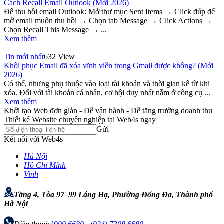
Cách Recall Email Outlook (Mới 2026)
Để thu hồi email Outlook: Mở thư mục Sent Items → Click đúp để
mở email muốn thu hồi → Chọn tab Message → Click Actions →
Chọn Recall This Message → ...
Xem thêm
Tin mới nhất
632 View
Khôi phục Email đã xóa vĩnh viễn trong Gmail được không? (Mới
2026)
Có thể, nhưng phụ thuộc vào loại tài khoản và thời gian kể từ khi
xóa. Đối với tài khoản cá nhân, cơ hội duy nhất nằm ở công cụ ...
Xem thêm
Khởi tạo Web đơn giản - Dễ vận hành - Dễ tăng trưởng doanh thu
Thiết kế Website chuyên nghiệp tại Web4s ngay
Gửi
Kết nối với Web4s
Hà Nội
Hồ Chí Minh
Vinh
Tầng 4, Tòa 97–99 Láng Hạ, Phường Đống Đa, Thành phố
Hà Nội