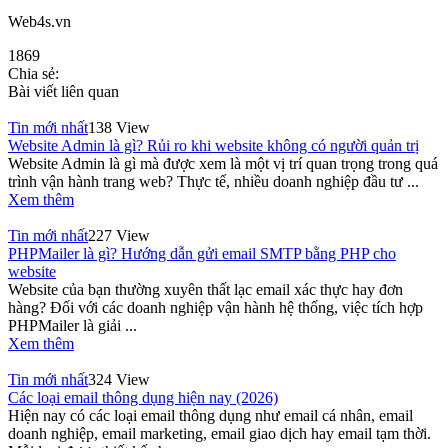
Web4s.vn
1869
Chia sẻ:
Bài viết liên quan
Tin mới nhất
138 View
Website Admin là gì? Rủi ro khi website không có người quản trị
Website Admin là gì mà được xem là một vị trí quan trọng trong quá
trình vận hành trang web? Thực tế, nhiều doanh nghiệp đầu tư ...
Xem thêm
Tin mới nhất
227 View
PHPMailer là gì? Hướng dẫn gửi email SMTP bằng PHP cho
website
Website của bạn thường xuyên thất lạc email xác thực hay đơn
hàng? Đối với các doanh nghiệp vận hành hệ thống, việc tích hợp
PHPMailer là giải ...
Xem thêm
Tin mới nhất
324 View
Các loại email thông dụng hiện nay (2026)
Hiện nay có các loại email thông dụng như email cá nhân, email
doanh nghiệp, email marketing, email giao dịch hay email tạm thời.