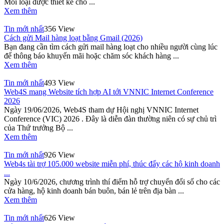
Mỗi loại được thiết kế cho ...
Xem thêm
Tin mới nhất
356 View
Cách gửi Mail hàng loạt bằng Gmail (2026)
Bạn đang cần tìm cách gửi mail hàng loạt cho nhiều người cùng lúc
để thông báo khuyến mãi hoặc chăm sóc khách hàng ...
Xem thêm
Tin mới nhất
493 View
Web4S mang Website tích hợp AI tới VNNIC Internet Conference
2026
Ngày 19/06/2026, Web4S tham dự Hội nghị VNNIC Internet
Conference (VIC) 2026 . Đây là diễn đàn thường niên có sự chủ trì
của Thứ trưởng Bộ ...
Xem thêm
Tin mới nhất
926 View
Web4s tài trợ 105.000 website miễn phí, thúc đẩy các hộ kinh doanh
...
Ngày 10/6/2026, chương trình thí điểm hỗ trợ chuyển đổi số cho các
cửa hàng, hộ kinh doanh bán buôn, bán lẻ trên địa bàn ...
Xem thêm
Tin mới nhất
626 View