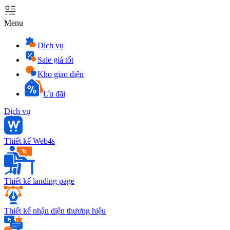
Menu
Dịch vụ
Sale giá tốt
Kho giao diện
Ưu đãi
Dịch vụ
Thiết kế Web4s
Thiết kế landing page
Thiết kế nhận diện thương hiệu