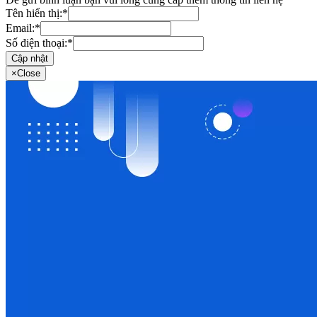
Tên hiển thị:
*
Email:
*
Số điện thoại:
*
Cập nhật
×
Close