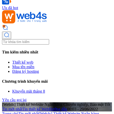
Ưu đã hot
Tìm kiếm nhiều nhất
Thiết kế web
Mua tên miền
Đăng ký hosting
Chương trình khuyến mãi
Khuyến mãi tháng 8
Yêu cầu gọi lại
[Web4s] Thiết kế Website Ngân hàng Chuyên nghiệp, Bảo mật Tốt
Tin mới nhất
Tin thiết kế Web
Hướng dẫn
00:03 - 29/06/2022
Trang chủ
Tin mới nhất
[Web4s] Thiết kế Website Ngân hàng