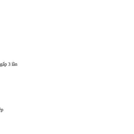
gấp 3 lần
ệp