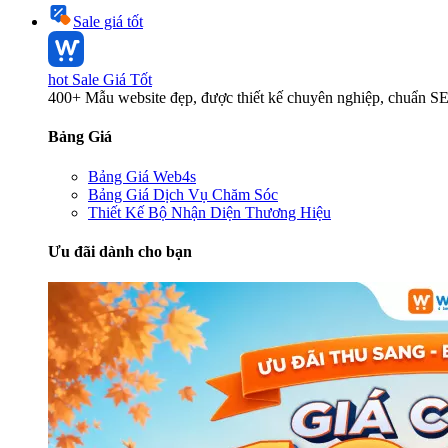
Sale giá tốt
hot
Sale Giá Tốt
400+ Mẫu website đẹp, được thiết kế chuyên nghiệp, chuẩn S
Bảng Giá
Bảng Giá Web4s
Bảng Giá Dịch Vụ Chăm Sóc
Thiết Kế Bộ Nhận Diện Thương Hiệu
Ưu đãi dành cho bạn