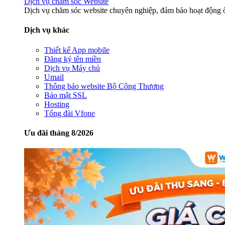
Dịch vụ chăm sóc Website
Dịch vụ chăm sóc website chuyên nghiệp, đảm bảo hoạt động ổ
Dịch vụ khác
Thiết kế App mobile
Đăng ký tên miền
Dịch vụ Máy chủ
Umail
Thông báo website Bộ Công Thương
Bảo mật SSL
Hosting
Tổng đài Vfone
Ưu đãi tháng 8/2026