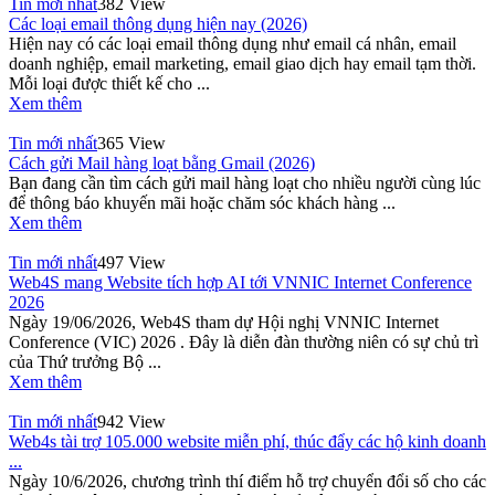
Tin mới nhất
382 View
Các loại email thông dụng hiện nay (2026)
Hiện nay có các loại email thông dụng như email cá nhân, email
doanh nghiệp, email marketing, email giao dịch hay email tạm thời.
Mỗi loại được thiết kế cho ...
Xem thêm
Tin mới nhất
365 View
Cách gửi Mail hàng loạt bằng Gmail (2026)
Bạn đang cần tìm cách gửi mail hàng loạt cho nhiều người cùng lúc
để thông báo khuyến mãi hoặc chăm sóc khách hàng ...
Xem thêm
Tin mới nhất
497 View
Web4S mang Website tích hợp AI tới VNNIC Internet Conference
2026
Ngày 19/06/2026, Web4S tham dự Hội nghị VNNIC Internet
Conference (VIC) 2026 . Đây là diễn đàn thường niên có sự chủ trì
của Thứ trưởng Bộ ...
Xem thêm
Tin mới nhất
942 View
Web4s tài trợ 105.000 website miễn phí, thúc đẩy các hộ kinh doanh
...
Ngày 10/6/2026, chương trình thí điểm hỗ trợ chuyển đổi số cho các