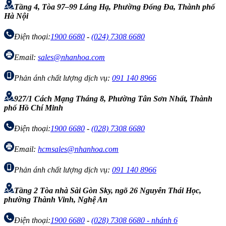
Tầng 4, Tòa 97–99 Láng Hạ, Phường Đống Đa, Thành phố
Hà Nội
Điện thoại:
1900 6680
-
(024) 7308 6680
Email:
sales@nhanhoa.com
Phản ánh chất lượng dịch vụ:
091 140 8966
927/1 Cách Mạng Tháng 8, Phường Tân Sơn Nhất, Thành
phố Hồ Chí Minh
Điện thoại:
1900 6680
-
(028) 7308 6680
Email:
hcmsales@nhanhoa.com
Phản ánh chất lượng dịch vụ:
091 140 8966
Tầng 2 Tòa nhà Sài Gòn Sky, ngõ 26 Nguyễn Thái Học,
phường Thành Vinh, Nghệ An
Điện thoại:
1900 6680
-
(028) 7308 6680 - nhánh 6