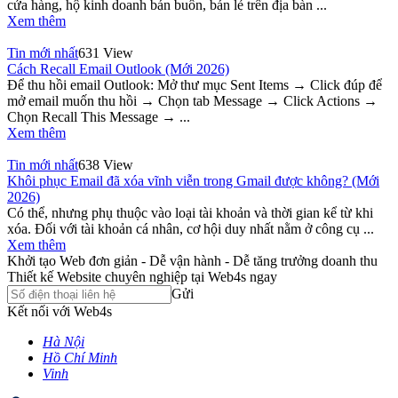
cửa hàng, hộ kinh doanh bán buôn, bán lẻ trên địa bàn ...
Xem thêm
Tin mới nhất
631 View
Cách Recall Email Outlook (Mới 2026)
Để thu hồi email Outlook: Mở thư mục Sent Items → Click đúp để
mở email muốn thu hồi → Chọn tab Message → Click Actions →
Chọn Recall This Message → ...
Xem thêm
Tin mới nhất
638 View
Khôi phục Email đã xóa vĩnh viễn trong Gmail được không? (Mới
2026)
Có thể, nhưng phụ thuộc vào loại tài khoản và thời gian kể từ khi
xóa. Đối với tài khoản cá nhân, cơ hội duy nhất nằm ở công cụ ...
Xem thêm
Khởi tạo Web đơn giản - Dễ vận hành - Dễ tăng trưởng doanh thu
Thiết kế Website chuyên nghiệp tại Web4s ngay
Gửi
Kết nối với Web4s
Hà Nội
Hồ Chí Minh
Vinh