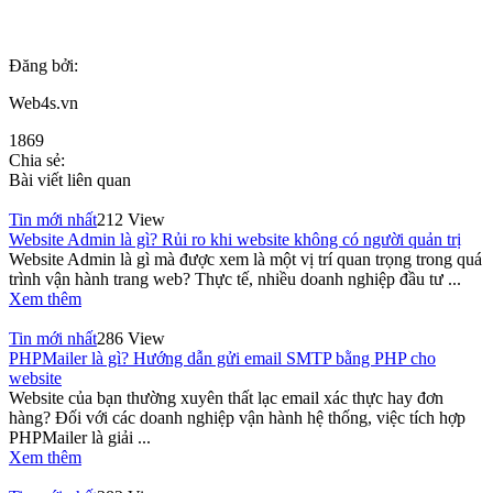
Đăng bởi:
Web4s.vn
1869
Chia sẻ:
Bài viết liên quan
Tin mới nhất
212 View
Website Admin là gì? Rủi ro khi website không có người quản trị
Website Admin là gì mà được xem là một vị trí quan trọng trong quá
trình vận hành trang web? Thực tế, nhiều doanh nghiệp đầu tư ...
Xem thêm
Tin mới nhất
286 View
PHPMailer là gì? Hướng dẫn gửi email SMTP bằng PHP cho
website
Website của bạn thường xuyên thất lạc email xác thực hay đơn
hàng? Đối với các doanh nghiệp vận hành hệ thống, việc tích hợp
PHPMailer là giải ...
Xem thêm