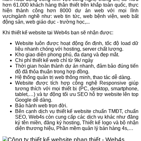
hơn 61.000 khách hàng thân thiết trên khắp toàn quốc, thực
hiện thành công hơn 8000 dự án web với mọi lĩnh
vực/ngành nghề như: web tin tức, web bệnh viện, web bất
động sản, web giáo dục - trường học,...
Khi thiết kế website
tại Web4s bạn sẽ nhận được:
Website luôn được hoạt động ổn định, tốc độ load dữ
liệu nhanh chóng với hosting, server chất lượng.
Kho giao diện phong phú, đa dạng và đẹp mắt.
Chi phí thiết kế web chỉ từ 9k/ ngày
Thời gian hoàn thành dự án nhanh, đảm bảo đúng tiến
độ đã thỏa thuận trong hợp đồng.
Hệ thống quản trị web thông minh, thao tác dễ dàng.
Website được tích hợp công nghệ Responsive giúp
tương thích với mọi thiết bị (PC, desktop, smartphone,
tablet,…) và tự động tối ưu SEO hỗ trợ website lên top
Google dễ dàng.
Bảo hành web trọn đời.
Bên cạnh dịch vụ thiết kế website chuẩn TMĐT, chuẩn
SEO, Web4s còn cung cấp các dịch vụ khác như đăng
ký tên miền, đăng ký hosting,
Thiết kế logo và bộ nhận
diện thương hiệu
, Phần mềm quản lý bán hàng 4s,…