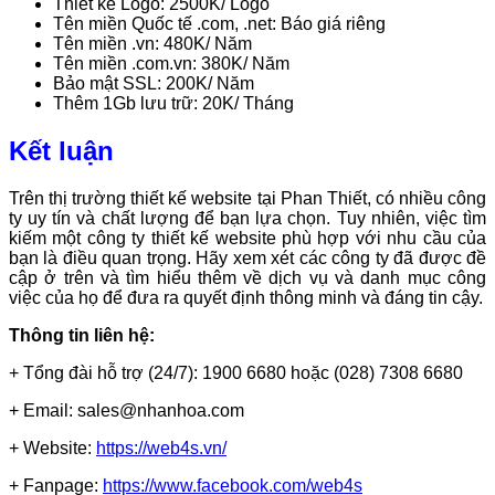
Thiết kế Logo: 2500K/ Logo
Tên miền Quốc tế .com, .net: Báo giá riêng
Tên miền .vn: 480K/ Năm
Tên miền .com.vn: 380K/ Năm
Bảo mật SSL: 200K/ Năm
Thêm 1Gb lưu trữ: 20K/ Tháng
Kết luận
Trên thị trường thiết kế website tại Phan Thiết, có nhiều công
ty uy tín và chất lượng để bạn lựa chọn. Tuy nhiên, việc tìm
kiếm một công ty thiết kế website phù hợp với nhu cầu của
bạn là điều quan trọng. Hãy xem xét các công ty đã được đề
cập ở trên và tìm hiểu thêm về dịch vụ và danh mục công
việc của họ để đưa ra quyết định thông minh và đáng tin cậy.
Thông tin liên hệ:
+ Tổng đài hỗ trợ (24/7): 1900 6680 hoặc (028) 7308 6680
+ Email: sales@nhanhoa.com
+ Website:
https://web4s.vn/
+ Fanpage:
https://www.facebook.com/web4s