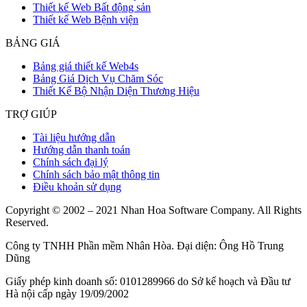
Thiết kế Web Bất động sản
Thiết kế Web Bệnh viện
BẢNG GIÁ
Bảng giá thiết kế Web4s
Bảng Giá Dịch Vụ Chăm Sóc
Thiết Kế Bộ Nhận Diện Thương Hiệu
TRỢ GIÚP
Tài liệu hướng dẫn
Hướng dẫn thanh toán
Chính sách đại lý
Chính sách bảo mật thông tin
Điều khoản sử dụng
Copyright © 2002 – 2021 Nhan Hoa Software Company. All Rights
Reserved.
Công ty TNHH Phần mềm Nhân Hòa. Đại diện: Ông Hồ Trung
Dũng
Giấy phép kinh doanh số: 0101289966 do Sở kế hoạch và Đầu tư
Hà nội cấp ngày 19/09/2002