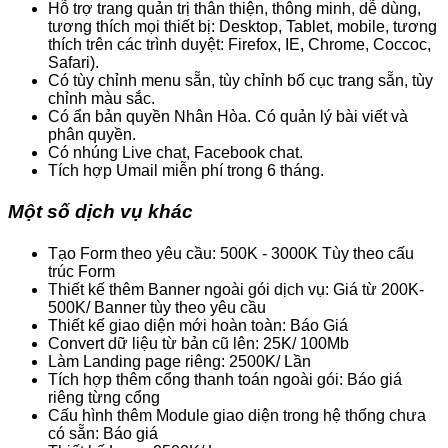
Hỗ trợ trang quản trị thân thiện, thông minh, dễ dùng,
tương thích mọi thiết bị: Desktop, Tablet, mobile, tương
thích trên các trình duyệt: Firefox, IE, Chrome, Coccoc,
Safari).
Có tùy chỉnh menu sẵn, tùy chỉnh bố cục trang sẵn, tùy
chỉnh màu sắc.
Có ẩn bản quyền Nhân Hòa. Có quản lý bài viết và
phân quyền.
Có nhúng Live chat, Facebook chat.
Tích hợp Umail miễn phí trong 6 tháng.
Một số dịch vụ khác
Tạo Form theo yêu cầu: 500K - 3000K Tùy theo cấu
trúc Form
Thiết kế thêm Banner ngoài gói dịch vụ: Giá từ 200K-
500K/ Banner tùy theo yêu cầu
Thiết kế giao diện mới hoàn toàn: Báo Giá
Convert dữ liệu từ bản cũ lên: 25K/ 100Mb
Làm Landing page riêng: 2500K/ Lần
Tích hợp thêm cổng thanh toán ngoài gói: Báo giá
riêng từng cổng
Cấu hình thêm Module giao diện trong hệ thống chưa
có sẵn: Báo giá