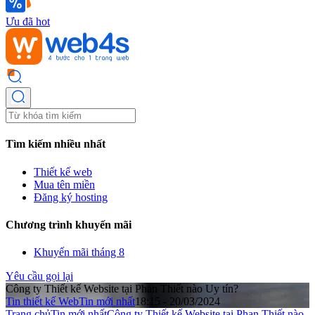
Ưu đã hot
Tìm kiếm nhiều nhất
Thiết kế web
Mua tên miền
Đăng ký hosting
Chương trình khuyến mãi
Khuyến mãi tháng 8
Yêu cầu gọi lại
Công ty Thiết kế Website tại Phan Thiết nào Uy tín?
Tin thiết kế Web
Tin mới nhất
18:15 - 20/03/2024
Trang chủ
Tin mới nhất
Công ty Thiết kế Website tại Phan Thiết nào