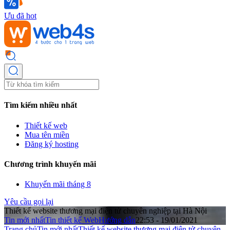
Ưu đã hot
Tìm kiếm nhiều nhất
Thiết kế web
Mua tên miền
Đăng ký hosting
Chương trình khuyến mãi
Khuyến mãi tháng 8
Yêu cầu gọi lại
Thiết kế website thương mại điện tử chuyên nghiệp tại Hà Nội
Tin mới nhất
Tin thiết kế Web
Hướng dẫn
22:53 - 19/01/2021
Trang chủ
Tin mới nhất
Thiết kế website thương mại điện tử chuyên