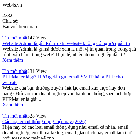
Web4s.vn
2332
Chia sẻ:
Bài viết liên quan
Tin mới nhất
147 View
Website Admin là gì? Rủi ro khi website không có người quản trị
Website Admin là gì mà được xem là một vị trí quan trọng trong quá
trình vận hành trang web? Thực tế, nhiều doanh nghiệp đầu tư ...
Xem thêm
Tin mới nhất
231 View
PHPMailer là gì? Hướng dẫn gửi email SMTP bằng PHP cho
website
Website của bạn thường xuyên thất lạc email xác thực hay đơn
hàng? Đối với các doanh nghiệp vận hành hệ thống, việc tích hợp
PHPMailer là giải ...
Xem thêm
Tin mới nhất
328 View
Các loại email thông dụng hiện nay (2026)
Hiện nay có các loại email thông dụng như email cá nhân, email
doanh nghiệp, email marketing, email giao dịch hay email tạm thời.
Mỗi loại được thiết kế cho ...