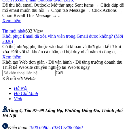
Để thu hồi email Outlook: Mở thư mục Sent Items → Click đúp để
mở email muốn thu hồi → Chọn tab Message → Click Actions →
Chọn Recall This Message → ...
Xem thêm
Tin mới nhất
633 View
Khôi phục Email đã xóa vĩnh viễn trong Gmail được không? (Mới
2026)
Có thể, nhưng phụ thuộc vào loại tài khoản và thời gian kể từ khi
xóa. Đối với tài khoản cá nhân, cơ hội duy nhất nằm ở công cụ ...
Xem thêm
Khởi tạo Web đơn giản - Dễ vận hành - Dễ tăng trưởng doanh thu
Thiết kế Website chuyên nghiệp tại Web4s ngay
Gửi
Kết nối với Web4s
Hà Nội
Hồ Chí Minh
Vinh
Tầng 4, Tòa 97–99 Láng Hạ, Phường Đống Đa, Thành phố
Hà Nội
Điện thoại:
1900 6680
-
(024) 7308 6680