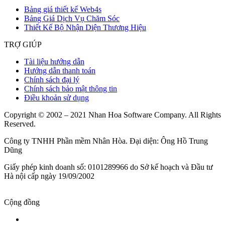
Bảng giá thiết kế Web4s
Bảng Giá Dịch Vụ Chăm Sóc
Thiết Kế Bộ Nhận Diện Thương Hiệu
TRỢ GIÚP
Tài liệu hướng dẫn
Hướng dẫn thanh toán
Chính sách đại lý
Chính sách bảo mật thông tin
Điều khoản sử dụng
Copyright © 2002 – 2021 Nhan Hoa Software Company. All Rights
Reserved.
Công ty TNHH Phần mềm Nhân Hòa. Đại diện: Ông Hồ Trung
Dũng
Giấy phép kinh doanh số: 0101289966 do Sở kế hoạch và Đầu tư
Hà nội cấp ngày 19/09/2002
Cộng đồng