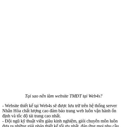
Tại sao nên làm website TMĐT tại Web4s?
- Website thiết kế tại Web4s sẽ được lưu trữ trên hệ thống server
Nhân Hòa chất lượng cao đảm bảo trang web luôn vận hành ổn
định và tốc độ tải trang cao nhất.
- Đội ngũ kỹ thuật viên giàu kinh nghiệm, giỏi chuyên môn luôn
đưa ra những giải pháp thiết kế tối ưu nhất, đáp ứng mọi nhu cầu