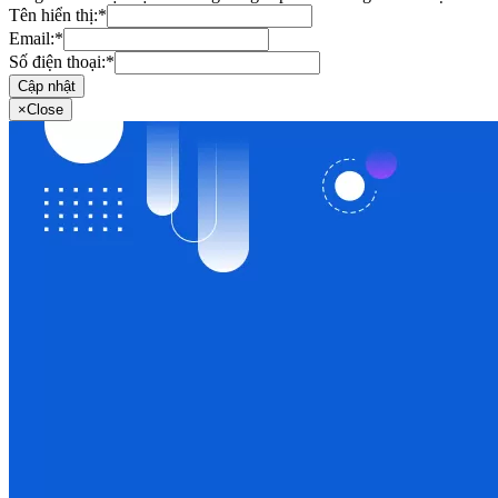
Tên hiển thị:
*
Email:
*
Số điện thoại:
*
Cập nhật
×
Close