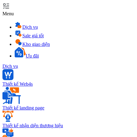
Menu
Dịch vụ
Sale giá tốt
Kho giao diện
Ưu đãi
Dịch vụ
Thiết kế Web4s
Thiết kế landing page
Thiết kế nhận diện thương hiệu