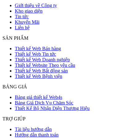
Giới thiệu về Công ty
Kho giao diện
Tin tức
Khuyến Mãi
Liên hệ
SẢN PHẨM
Thiết kế Web Bán hàng
Thiết kế Web Tin tức
Thiết kế Web Doanh nghiệp
Thiết kế Website Theo yêu cầu
Thiết kế Web Bất động sản
Thiết kế Web Bệnh viện
BẢNG GIÁ
Bảng giá thiết kế Web4s
Bảng Giá Dịch Vụ Chăm Sóc
Thiết Kế Bộ Nhận Diện Thương Hiệu
TRỢ GIÚP
Tài liệu hướng dẫn
Hướng dẫn thanh toán