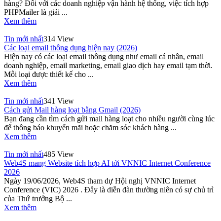
hàng? Đối với các doanh nghiệp vận hành hệ thống, việc tích hợp
PHPMailer là giải ...
Xem thêm
Tin mới nhất
314 View
Các loại email thông dụng hiện nay (2026)
Hiện nay có các loại email thông dụng như email cá nhân, email
doanh nghiệp, email marketing, email giao dịch hay email tạm thời.
Mỗi loại được thiết kế cho ...
Xem thêm
Tin mới nhất
341 View
Cách gửi Mail hàng loạt bằng Gmail (2026)
Bạn đang cần tìm cách gửi mail hàng loạt cho nhiều người cùng lúc
để thông báo khuyến mãi hoặc chăm sóc khách hàng ...
Xem thêm
Tin mới nhất
485 View
Web4S mang Website tích hợp AI tới VNNIC Internet Conference
2026
Ngày 19/06/2026, Web4S tham dự Hội nghị VNNIC Internet
Conference (VIC) 2026 . Đây là diễn đàn thường niên có sự chủ trì
của Thứ trưởng Bộ ...
Xem thêm