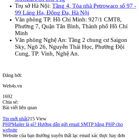
Trụ sở Hà Nội:
Tầng 4, Tòa nhà Petrowaco số 97 -
99 Láng Hạ, Đống Đa, Hà Nội
Văn phòng TP. Hồ Chí Minh: 927/1 CMT8,
Phường 7, Quận Tân Bình, Thành phố Hồ Chí
Minh
Văn phòng Nghệ An: Tầng 2 chung cư Saigon
Sky, Ngõ 26, Nguyễn Thái Học, Phường Đội
Cung, TP. Vinh, Nghệ An.
Đăng bởi:
Web4s.vn
1692
Chia sẻ:
Bài viết liên quan
Tin mới nhất
215 View
PHPMailer là gì? Hướng dẫn gửi email SMTP bằng PHP cho
website
Website của bạn thường xuyên thất lạc email xác thực hay đơn