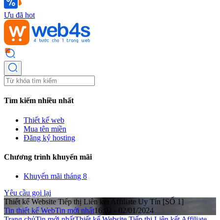
Ưu đã hot
Tìm kiếm nhiều nhất
Thiết kế web
Mua tên miền
Đăng ký hosting
Chương trình khuyến mãi
Khuyến mãi tháng 8
Yêu cầu gọi lại
Thiết kế Website Tiếp thị Liên kết Affiliate Uy Tín [SỐ 1]
Tin thiết kế Web
Tin mới nhất
16:02 - 02/01/2024
Trang chủ
Tin mới nhất
Thiết kế Website Tiếp thị Liên kết Affiliate ...