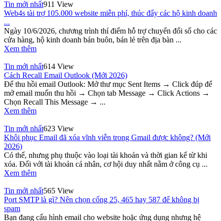
Tin mới nhất
911 View
Web4s tài trợ 105.000 website miễn phí, thúc đẩy các hộ kinh doanh
...
Ngày 10/6/2026, chương trình thí điểm hỗ trợ chuyển đổi số cho các
cửa hàng, hộ kinh doanh bán buôn, bán lẻ trên địa bàn ...
Xem thêm
Tin mới nhất
614 View
Cách Recall Email Outlook (Mới 2026)
Để thu hồi email Outlook: Mở thư mục Sent Items → Click đúp để
mở email muốn thu hồi → Chọn tab Message → Click Actions →
Chọn Recall This Message → ...
Xem thêm
Tin mới nhất
623 View
Khôi phục Email đã xóa vĩnh viễn trong Gmail được không? (Mới
2026)
Có thể, nhưng phụ thuộc vào loại tài khoản và thời gian kể từ khi
xóa. Đối với tài khoản cá nhân, cơ hội duy nhất nằm ở công cụ ...
Xem thêm
Tin mới nhất
565 View
Port SMTP là gì? Nên chọn cổng 25, 465 hay 587 để không bị
spam
Bạn đang cấu hình email cho website hoặc ứng dụng nhưng hệ