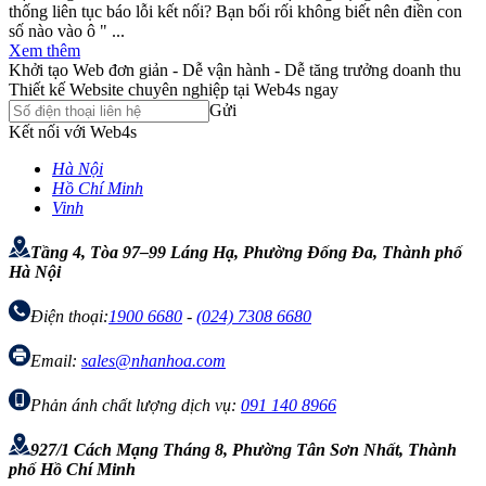
thống liên tục báo lỗi kết nối? Bạn bối rối không biết nên điền con
số nào vào ô " ...
Xem thêm
Khởi tạo Web đơn giản - Dễ vận hành - Dễ tăng trưởng doanh thu
Thiết kế Website chuyên nghiệp tại Web4s ngay
Gửi
Kết nối với Web4s
Hà Nội
Hồ Chí Minh
Vinh
Tầng 4, Tòa 97–99 Láng Hạ, Phường Đống Đa, Thành phố
Hà Nội
Điện thoại:
1900 6680
-
(024) 7308 6680
Email:
sales@nhanhoa.com
Phản ánh chất lượng dịch vụ:
091 140 8966
927/1 Cách Mạng Tháng 8, Phường Tân Sơn Nhất, Thành
phố Hồ Chí Minh